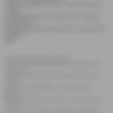
Jelgavas pilī sāksies un līdz 23. maijam turpināsies
Latvijas
Lauksaimniecības universitātes jauno zinātnieku
gadskārtējā 14.
starptautiskā zinātniskā konference «Zinātne lauku
attīstībai –
2008».
LLU preses daļas vadītājs Juris Kālis
informē, ka konferencē piedalīsies doktorantūras un
vecāko kursu
maģistrantūras studenti, kā arī viņu zinātnisko darbu
vadītāji
pavisam no astoņām valstīm – Latvijas, Lietuvas,
Igaunijas,
Čehijas, Dānijas, Polijas, Zviedrijas un Turcijas. Pavisam
iecerēts
noklausīties 84 referātus par jaunākajiem pētījumiem