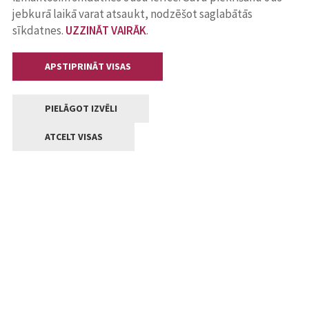
jebkurā laikā varat atsaukt, nodzēšot saglabātās
sīkdatnes.
UZZINĀT VAIRĀK
.
APSTIPRINĀT VISAS
PIELĀGOT IZVĒLI
ATCELT VISAS
Kontakti
Jelgavas valstpilsētas pašvaldība