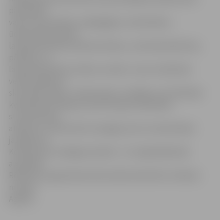
pārstāvēto
valstu ekonomikas, pedagoģijas, mežzinātnes,
ūdenssaimniecības,
lauksaimniecības inženierzinātņu, veterinārmedicīnas,
pārtikas, un
lauksaimniecības zinātņu nozarēs. Jauno zinātnieku
veiktie pētījumi
skar darba tirgus, meža ainavas, veselīgu uzturlīdzekļu
kvalitatīvās izmaiņas, kā arī Eiropas Savienības
struktūrfondu
atbalsta un alternatīvo enerģijas avotu izmantošanas
jautājumus.
Konferences noslēguma dienā – 23. maijā dalībnieki
apmeklēs
Rēzeknes augstskolas Ekonomikas fakultāti un Maizes
muzeju
Aglonā.