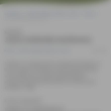
Sākumlapa
Portāla “Jelgavas Vēstnesis” arhīvs
Pilsētā
Jauno zinātnieku konference
Klausīties
Jauno zinātnieku konference
19/05/2008
Pilsētā
Portāla “Jelgavas Vēstnesis” arhīvs
Trešdien, 21. maijā pulksten 10 Jelgavas pilī sāksies un
līdz 23. maijam turpināsies Latvijas Lauksaimniecības
universitātes jauno zinātnieku gadskārtējā 14.
starptautiskā zinātniskā konference «Zinātne lauku
attīstībai – 2008».
Kristīne Langenfelde
Trešdien, 21. maijā pulksten 10