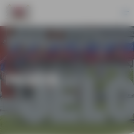
PILSĒTĀ