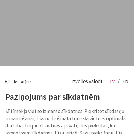
Izvēlies valodu:
LV
EN
Iestatījumi
Paziņojums par sīkdatnēm
Šī tīmekļa vietne izmanto sīkdatnes. Piekrītot sīkdatņu
izmantošanai, tiks nodrošināta tīmekļa vietnes optimāla
darbība. Turpinot vietnes apskati, Jūs piekrītat, ka
izmantosim sīkdatnes Jūsu ierīcē. Savu piekrišanu Jūs