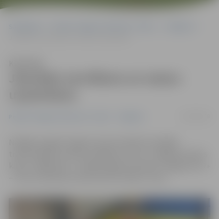
Sākumlapa
Portāla “Jelgavas Vēstnesis” arhīvs
Volejbols
Jāuzlabo servēšana un serjvu uzņemšana
Klausīties
Jāuzlabo servēšana un serjvu
uzņemšana
23/09/2018
Portāla “Jelgavas Vēstnesis” arhīvs
Volejbols
Nedēļas nogalē Jelgavas Sporta hallē norisinājās
tradicionālais sieviešu volejbola turnīrs «Jelgavas domes
kauss». Mājinieces – Baltijas līgas komanda «Jelgava/LLU»
– četru komandu konkurencē izcīnīja 3. vietu.