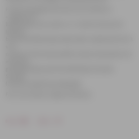
Portāls www.jelgavasvestnesis.lv jau rakstīja, ka
«Jelgava/LLU»
Baltijas līgas sezonu sāks 6. un 7. oktobrī izbraukumā
Igaunijā,
bet pirmās Baltijas līgas mājas spēles volejbolistēm būs 3.
un 4.
novembrī. Vēl komanda spēlēs Latvijas čempionātā, kurā
iesaistīsies
gan Baltijas līgas, gan Nacionālās līgas komandas.
Savukārt
fārmklubs spēlēs Nacionālajā līgā.
Foto: Ivars Veiliņš/«Jelgavas Vēstnesis»
Drukāt
Dalīties