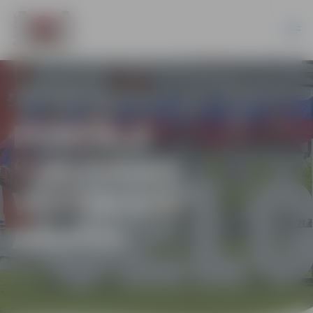
PORTĀLA
“JELGAVAS
VĒSTNESIS”
ARHĪVS