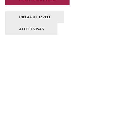
PIELĀGOT IZVĒLI
ATCELT VISAS
Kontakti
Jelgavas valstpilsētas pašvaldība
Lielā iela 11, Jelgava, LV-3001
+371 63005522
pasts@jelgava.lv