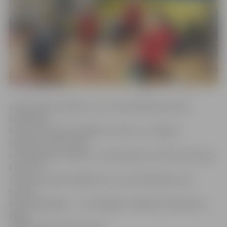
Lai gan bija paredzēts, ka turnīrā piedalīsies sešas
komandas,
katrai komandai izspēlējot ar katru, uz Jelgavu
neatbrauca komanda
no Daugavpils «miLATs» un komanda no Lietuvas «Kauņa».
Līdz ar to
turnīrā sacentās mājinieces un viņu fārmklubs, kas
startēs
Nacionālajā līgā, – «LLU/Jelgava», Babītes komanda un
Rīgas