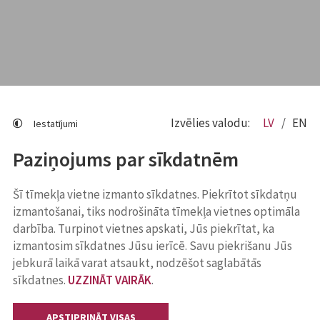
Izvēlies valodu:
LV
EN
Iestatījumi
Paziņojums par sīkdatnēm
Šī tīmekļa vietne izmanto sīkdatnes. Piekrītot sīkdatņu
izmantošanai, tiks nodrošināta tīmekļa vietnes optimāla
darbība. Turpinot vietnes apskati, Jūs piekrītat, ka
izmantosim sīkdatnes Jūsu ierīcē. Savu piekrišanu Jūs
jebkurā laikā varat atsaukt, nodzēšot saglabātās
sīkdatnes.
UZZINĀT VAIRĀK
.
APSTIPRINĀT VISAS