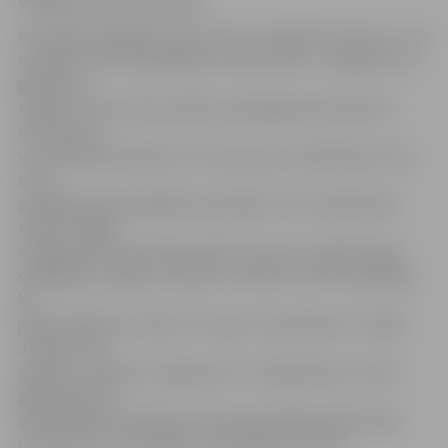
Volejbola skolas komanda.
Komandas spēlēja katra ar katru, aizvadot trīs setus – par
uzvarētu setu tika piešķirts viens punkts. «Jelgava/LLU»
galvenais
treneris Jānis Leitis portālu www.jelgavasvestnesis.lv
informē, ka
viņa vadītā komanda ar 3:0 uzveica savu fārmklubu, bet
ar 1:3
piekāpās abām pārējām komandām. «Šis ir pārbaudes
turnīrs, tāpēc
nekādi sportiskie mērķi netika izvirzīti. Lai pārbaudītu
spēlētājas, variēju ar sastāvu. Tomēr šis turnīrs parādīja,
ka
jāpiestrādā pie servēm un servju uzņemšanas,» norāda
J.Leitis. Viņš
piebilst, ka dažas «Jelgava/LLU» volejbolistes turnīrā
gāja laukumā
arī fārmkluba sastāvā, lai tiktu pie lielāka spēles laika.
Fārmklubu «LLU/Jelgava» trenē Marina Cīrule.