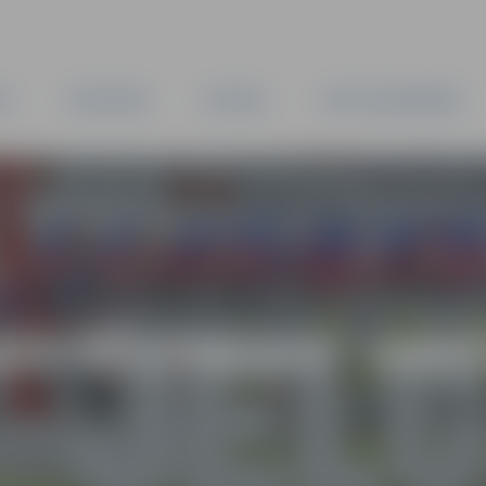
TA
PAŠVALDĪBA
IESTĀDES
KAPITĀLSABIEDRĪBAS
AS VĒSTNESIS” ARH