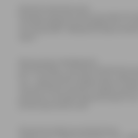
Kā informē Latvijas Skolu sporta
federācijas viceprezidents Andris Lukss, šajās valsts 
sacensībās piedalījās pa divām labākajām zēnu un 
vecuma grupā 1999. – 2000. gadā dzimušajiem skolēni
reģiona.
Meiteņu grupā uzvarēja Āgenskalna
sākumskola (Rīga), 2. vieta Valles pamatskolai (Vecu
bet 3. – Ezeres vidusskolai (Saldus novads). Jelgavni
vieta – apakšgrupā viņas nospēlēja neizšķirti ar Liepāja
vidusskolu un Ezeres vidusskolu, zaudēja Ventspils C
pamatskolai un ierindojās trešajā vietā. Cīņā par 5. viet
pretinieces gan izdevās uzveikt.
Zēnu grupā uzvarēja Auces vidusskola (Auces
novads), 2. vieta – Rīgas 28. vidusskolai, 3. vieta – Sigul