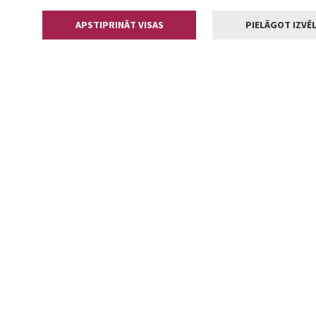
APSTIPRINĀT VISAS
PIELĀGOT IZVĒL
Kontakti
Jelgavas valstp
Lielā iela 11
+371 630055
pasts@jelga
2002-2026 jelgava.lv