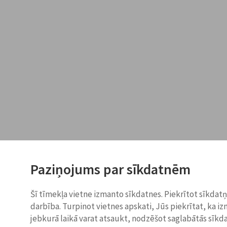
Paziņojums par sīkdatnēm
Šī tīmekļa vietne izmanto sīkdatnes. Piekrītot sīkdat
darbība. Turpinot vietnes apskati, Jūs piekrītat, ka i
jebkurā laikā varat atsaukt, nodzēšot saglabātās sīkd