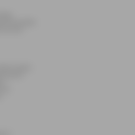
mēroga
meiteņu komandām
em no katra
mnieku novads),
ecēm piektā
s 7.
entra
u
das 3.