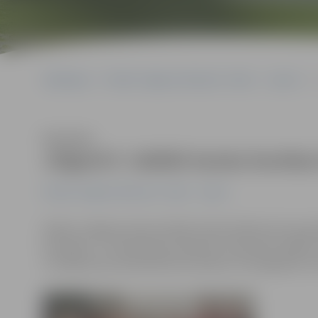
Sākumlapa
Portāla “Jelgavas Vēstnesis” arhīvs
Sports
Klausīties
Jelgavā 5. labākā tautas bumbas
Portāla “Jelgavas Vēstnesis” arhīvs
Sports
Šodien Jelgavas Sporta hallē notika Skolēnu 64. sparta
komanda – 4. vidusskolas meitenes. Viņas divas spēles n
uzvarēja Lāču pamatskolas komandu no Daugavpils n