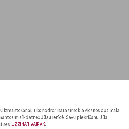
ņu izmantošanai, tiks nodrošināta tīmekļa vietnes optimāla
zmantosim sīkdatnes Jūsu ierīcē. Savu piekrišanu Jūs
atnes.
UZZINĀT VAIRĀK
.