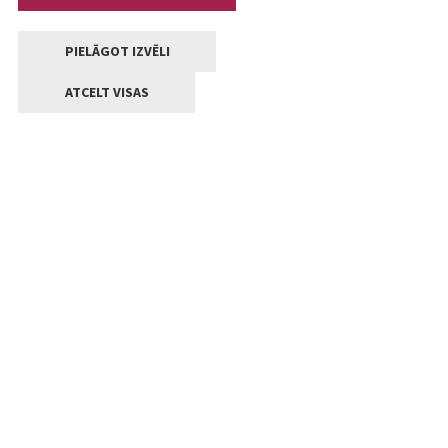
PIELĀGOT IZVĒLI
ATCELT VISAS
Kontakti
Jelgavas valstpilsētas pašvaldība
Lielā iela 11, Jelgava, LV-3001
+371 63005522
pasts@jelgava.lv