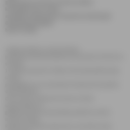
gadā dzimusi sieviete. Policija uzsākusi
kriminālprocesu, notiek
apstākļu noskaidrošana. Kopumā Latvijā šogad
ūdenskrātuvēs gājuši
bojā 72 cilvēki.
Jelgavas pilsētas un rajona Policijas
pārvaldes priekšnieka palīdze Ieva Sietniece informē, ka
svētdien,
13. jūlijā, ap pulksten 14 kāds vīrietis dīķa apkārtnē bija
izvedis
pastaigāties suni un pamanīja mirušās ķermeni peldam
ūdenī apmēram
desmit metru attālumā no krasta. Ar Valsts
ugunsdzēsības un
glābšanas dienesta ūdenslīdēju palīdzību sieviete
izcelta no ūdens.
Patlaban nozīmētas ekspertīzes, lai noteiktu nāves