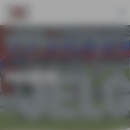
PILSĒTĀ