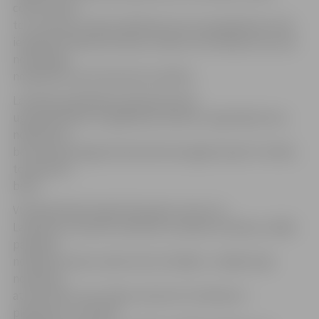
cēloni, kā arī
to, vai mirusī ir bijusi alkohola vai citu apreibinošu vielu
iespaidā. Patlaban policija uzsākusi kriminālprocesu par
noziedzīgu
nodarījumu pret personas veselību.
Latvijā aizvadītajās brīvdienās Valsts
ugunsdzēsības un glābšanas dienests reģistrējis divus
noslīkušos,
bet kopumā šogad ūdenskrātuvēs gājuši bojā 72 cilvēki,
tostarp divi
bērni.
VUGD pārstāve Inga Vetere gan uzsver, ka
Latvijā nav vienotas noslīkušo uzskaites sistēmas, tādēļ
patiesais
noslīkušo skaits varētu būt arī lielāks. «Lielāko daļu
noslīkušo
atrod VUGD, taču tādus atrod arī citi dienesti –
piemēram, Jūrmalas