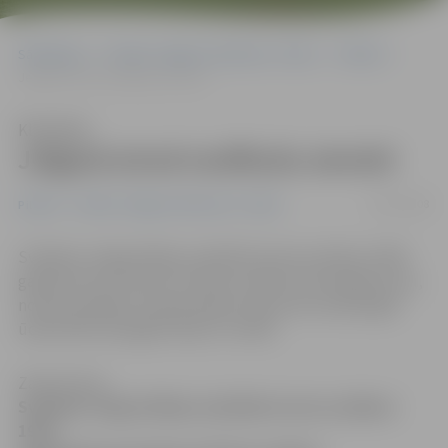
Sākumlapa
Portāla “Jelgavas Vēstnesis” arhīvs
Pilsētā
Jelgavā atrod noslīkušu sievieti
Klausīties
Jelgavā atrod noslīkušu sievieti
14/07/2008
Pilsētā
Portāla “Jelgavas Vēstnesis” arhīvs
Svētdien Jelgavā Meiju ceļā dīķī atrasta noslīkusi 1954.
gadā dzimusi sieviete. Policija uzsākusi kriminālprocesu,
notiek apstākļu noskaidrošana. Kopumā Latvijā šogad
ūdenskrātuvēs gājuši bojā 72 cilvēki.
Zane Auziņa
Svētdien Jelgavā Meiju ceļā dīķī atrasta noslīkusi
1954.