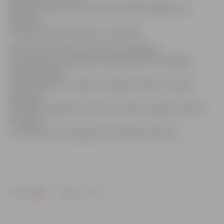
glābšanas dienests, vai policija. Tādēļ iespējams, ka
patiesais
noslīkušo skaits ir lielāks,» tā I.Vetere.
VUGD iedzīvotājus aicina būt uzmanīgiem
pie ūdeņiem un peldoties nepārvērtēt savas spējas,
peldot pārlieku
lielus attālumus. Tāpat ir svarīgi atcerēties, ka īpaši
jārūpējas
par bērnu drošību pie ūdens, turklāt svarīgi atcerēties,
ka atpūta
uz ūdens nav savienojama ar alkohola lietošanu.
Drukāt
Dalīties