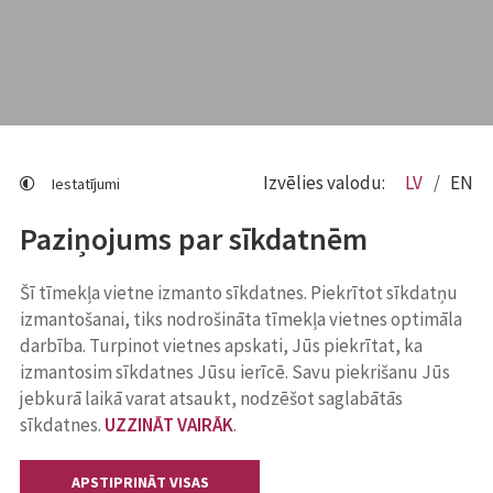
Izvēlies valodu:
LV
EN
Iestatījumi
Paziņojums par sīkdatnēm
Šī tīmekļa vietne izmanto sīkdatnes. Piekrītot sīkdatņu
izmantošanai, tiks nodrošināta tīmekļa vietnes optimāla
darbība. Turpinot vietnes apskati, Jūs piekrītat, ka
izmantosim sīkdatnes Jūsu ierīcē. Savu piekrišanu Jūs
jebkurā laikā varat atsaukt, nodzēšot saglabātās
sīkdatnes.
UZZINĀT VAIRĀK
.
APSTIPRINĀT VISAS