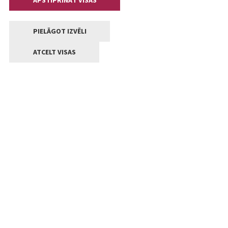
APSTIPRINĀT VISAS
PIELĀGOT IZVĒLI
ATCELT VISAS
Kontakti
Jelgavas valstpilsētas pašvaldība
Lielā iela 11, Jelgava, LV-3001
+371 63005522
pasts@jelgava.lv