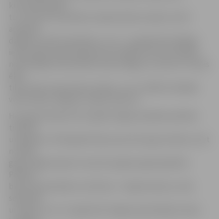
krustneši izlēma
tur celt pili. No pilsētas rašanās sākuma tajā uz dzīvi
apmetās
dažādu tautību pārstāvji, un 14. – 15. gadsimtā vidējais
iedzīvotāju skaits bija aptuveni 1000. Viņu dzīvi pilsētā
nodrošināja tirdzniecības ceļš no Rīgas uz Lietuvu. Pirmās
ēkas
tika celtas starp diviem ceļiem, un tur vēlāk izveidojās
vēsturiskais Jelgavas Tirgus laukums.
Hercogs Gothards 1573. gadā Jelgavai piešķīra pilsētas
tiesības
un ģerboni, 1578. gadā tā kļuva par hercoga rezidenci, bet
no 1616.
gada Jelgava bija arī visas hercogistes galvaspilsēta.
Pilsētai
bija visas pārvaldes struktūras – birģermeistars, rāte,
sekretārs
un fogts. 16. un 17. gadsimtā Jelgava pieredzēja strauju