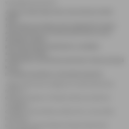
www.jelgavasvestnesis.lv
Jelgavas iedzīvotāju, ēku un ielu vēstures stāsts
sācies
1265. gadā, kad Jelgavas pils veidojās kā Livonijas
administratīvais un saimnieciskās dzīves centrs
Zemgalē un blakus
pilij radās neliela priekšpilsēta ar dažādām
saimniecības ēkām,
noliktavām un amatnieku darbnīcām. Driksas kreisajā
krastā
izveidojās tirgotāju un amatnieku apmetne.
Jelgavai vārdu deva zemgaļi, bet svešzemnieki savos
rakstos to
dēvēja par «Mytow». Šī vārda izcelsme arī saistīta ar
zemgaļiem –
domājams, ka tas cēlies no vārda «mīt», un tas varētu
liecināt par
senas tirgus vietas atrašanos Lielupes malā, pirms