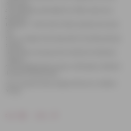
iedzīvotāju
skaits 80. gados palielinājās līdz 70 000, maksimumu
sasniedzot
1989. gadā – 74 105 cilvēki. Pilsētā mainījās vēsturiskais
ielu
tīkls, un Jelgavai raksturīgo apbūvi nomainīja padomju
tipveida
industriālā un dzīvojamo ēku arhitektūra. Mūsdienās
Jelgava ir
ceturtā lielākā pilsēta Latvijā, un 2015. gada 1. jūlijā šeit
dzīvoja 61 795 iedzīvotāji.
Foto: no Ģederta Eliasa Jelgavas Vēstures un mākslas
muzeja
Drukāt
Dalīties