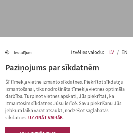
Izvēlies valodu:
LV
EN
Iestatījumi
Paziņojums par sīkdatnēm
Šī tīmekļa vietne izmanto sīkdatnes. Piekrītot sīkdatņu
izmantošanai, tiks nodrošināta tīmekļa vietnes optimāla
darbība. Turpinot vietnes apskati, Jūs piekrītat, ka
izmantosim sīkdatnes Jūsu ierīcē. Savu piekrišanu Jūs
jebkurā laikā varat atsaukt, nodzēšot saglabātās
sīkdatnes.
UZZINĀT VAIRĀK
.