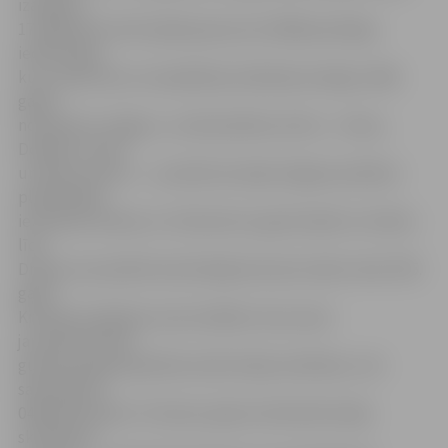
izaugsmi,
17. gadsimta vidū tajā bija aptuveni 3000 pastāvīgo
iedzīvotāju,
kuru skaits karu vai epidēmiju laikā bija mainīgs. 1648.
gadā,
nostiprinot Jelgavu, uzcēla pilsētas vārtus – Annas,
Dobeles, Ezera
un Mazos vārtus –, savukārt pirmajā Jelgavas pilsētas
plānā (1652)
iezīmētas 20 ielas un 3 kilometrus garš kanāls no Svētes
līdz
Driksai, kas pilsētā nodrošināja dzeramo ūdeni. Kad 1795.
gadā
Krievijas impērijas varas iestādes veica savas
jaunpievienotās
guberņas galvaspilsētas iedzīvotāju skaitīšanu, tās
saskaitīja 10
048 pilsētniekus. Protams, jāņem vērā iedzīvotāju
skaitīšanas