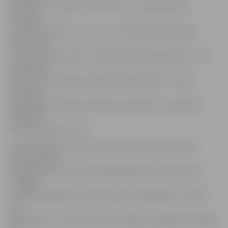
īpatnība – uzskaitīti tika tikai tie, kas piederēja tā
sauktajai
namnieku kārtai, proti, tie, kuriem bija nekustamais
īpašums vai
cita ievērojama manta. Pilsētā, kā mēs tagad teiktu, bez
deklarētas
dzīvesvietas dzīvoja vairāki tūkstoši kalpu ar savām
ģimenēm,
pastāvīgi uzturējās ieceļojušie tirgotāji un amatnieki,
izbēgušie
dzimtzemnieki un citi.
Dzimtbūšanas atcelšana, industrializācija Kurzemes
guberņā īpaši
19. gadsimta vidū strauji palielināja iedzīvotāju skaitu
Jelgavā.
Ja 1823. gadā bija 10 130 iedzīvotāji, 1836. gadā – 19 500,
tad
1897. gadā – jau 35 011 cilvēki. Jelgava 19. gadsimta beigās