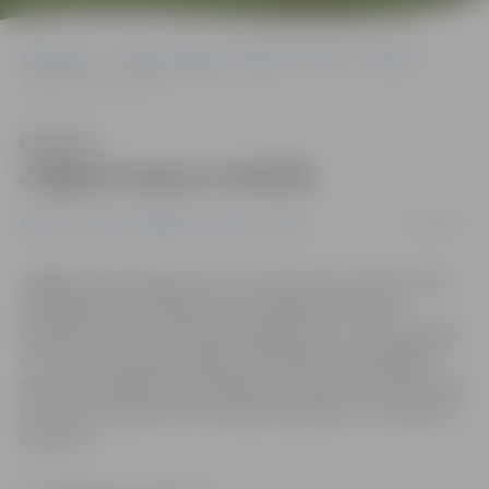
Sākumlapa
Portāla “Jelgavas Vēstnesis” arhīvs
Kultūra
Jelgava aug un mainās
Klausīties
Jelgava aug un mainās
06/12/2015
Kultūra
Portāla “Jelgavas Vēstnesis” arhīvs
Jelgavas iedzīvotāju, ēku un ielu vēstures stāsts sācies
1265. gadā, kad Jelgavas pils veidojās kā Livonijas
administratīvais un saimnieciskās dzīves centrs Zemgalē
un blakus pilij radās neliela priekšpilsēta ar dažādām
saimniecības ēkām, noliktavām un amatnieku darbnīcām.
Driksas kreisajā krastā izveidojās tirgotāju un amatnieku
apmetne.