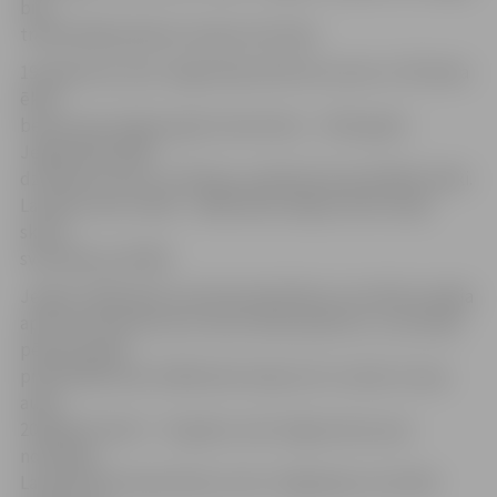
bija
trešā lielākā pilsēta Latvijas teritorijā.
19. gadsimta vidū Jelgavā bija 109 mūra nami un 752 koka
ēkas,
bet jau pēc dažiem gadu desmitiem – 1910. gadā –
Jelgavā bija 2000
dzīvojamo namu un 59 ielas, pilsētā dzīvoja 45 000 cilvēki.
Latvijas valsts (1918 – 1940) laikā vidējais iedzīvotāju
skaits
svārstījās ap 30 000.
Jelgava 1944. gada vasarā karadarbības rezultātā zaudēja
aptuveni 95 procentus vēsturiskās apbūves, un pirmajā
pēckara gadā
pilsētā bija tikai 15 800 iedzīvotāji, bet to skaits strauji
auga
20. gadsimta 60. – 70. gados, kad Jelgava kļuva par
nozīmīgu
Latvijas PSR rūpniecības centru. Migrācijas rezultātā