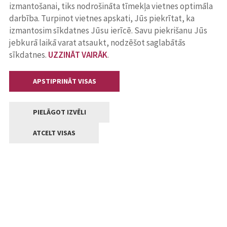
izmantošanai, tiks nodrošināta tīmekļa vietnes optimāla
darbība. Turpinot vietnes apskati, Jūs piekrītat, ka
izmantosim sīkdatnes Jūsu ierīcē. Savu piekrišanu Jūs
jebkurā laikā varat atsaukt, nodzēšot saglabātās
sīkdatnes.
UZZINĀT VAIRĀK
.
APSTIPRINĀT VISAS
PIELĀGOT IZVĒLI
ATCELT VISAS