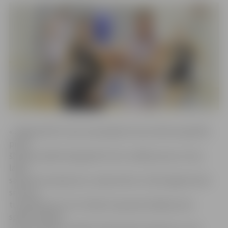
«Jelgava/BJSS» pēc saspringtā sezonas sākuma grafika
pirms
šīvakara spēles bija gandrīz divu nedēļu pauze, kuras
laikā
saārstēt savainojumus, atjaunoties un labi sagatavoties
sezonas
turpinājumam. Ar 6-2 bilanci A grupā mūsējie pirms
spēles Jelgavā