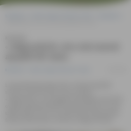
Sākumlapa
Portāla “Jelgavas Vēstnesis” arhīvs
Basketbols
«Jelgava/BJSS» otro reizi sezonā apspēlē VEF skolu
Klausīties
«Jelgava/BJSS» otro reizi sezonā
apspēlē VEF skolu
22/11/2016
Basketbols
Portāla “Jelgavas Vēstnesis” arhīvs
Latvijas Basketbola līgas (LBL) 2. divīzijas regulārās
sezonas turnīrā vēl vienu uzvaru izcīnījusi
«Jelgava/BJSS», kas Zemgales Olimpiskajā centrā (ZOC)
otrajā puslaikā apturēja VEF skolas uzbrukumu un visā
spēlē svinēja uzvaru ar rezultātu 87:65. Pa 20 punktiem
šovakar iemeta Andris Justovičs un Edgars Krūmiņš.