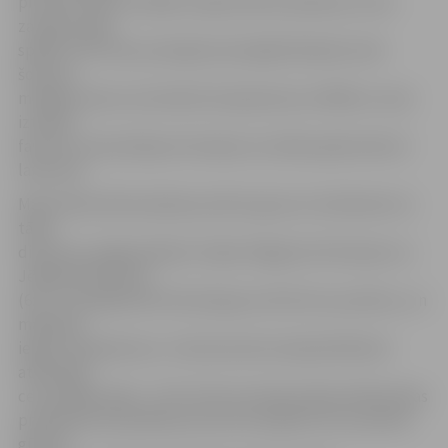
pret VEF skolu atradās otrajā vietā aiz Ķekavas, kurai
zaudēts abās
spēlēs. VEF skolu pirmajā savstarpējā tikšanās reizē
šosezon
mūsējie viesos rezultatīvā cīņā pieveica ar 99:92 un visai
izteiktā
favorītu statusā bija arī šovakar, ko atlika apliecināt arī
laukumā.
Mača sākumā komandas punktus guva ar metieniem no
tālās
distances, jelgavniekiem trāpot Edgaram Krūmiņam un
Jēkabam Roziņam
(6:3). Turpinājumā E.Krūmiņš guva vēl četrus punktus, un
mājinieki
ieguva 10:6 pārsvaru. Uzbrukumā viss bija kārtībā arī
atlikušajā
ceturtdaļas daļā – 27:22. Otrā ceturkšņa sākumā bija lielas
problēmas aizsardībā, pie tam arī pašiem īsti ar punktu
gūšanu