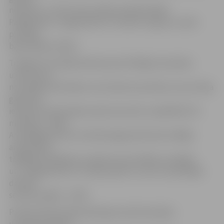
neveicās, un VEF skola izrāvās priekšā (29:36).
Pakāpeniski «Jelgava/BJSS» iniciatīvu atguva un pēc
puslaika
bija vadībā ar 50:44.
Trešajā ceturtdaļā izdevās apturēt Rīgas komandas
uzbrukumu,
noturējām pretiniekus zem desmit punktiem, kas arī bija
galvenais
iemesls komfortablam pārsvaram pēc nospēlētām 30
minūtēm – 66:53.
Arī pēdējās desmit minūtēs jelgavnieki labi strādāja
aizsardzībā,
tādējādi problēmas ar pārsvara noturēšanu neradās,
un «Jelgava/BJSS» izcīnīja septīto uzvaru aizvadītajās
deviņās
sezonas spēlēs – 87:65.
Pa 20 punktiem šajā vakarā guva abi komandas