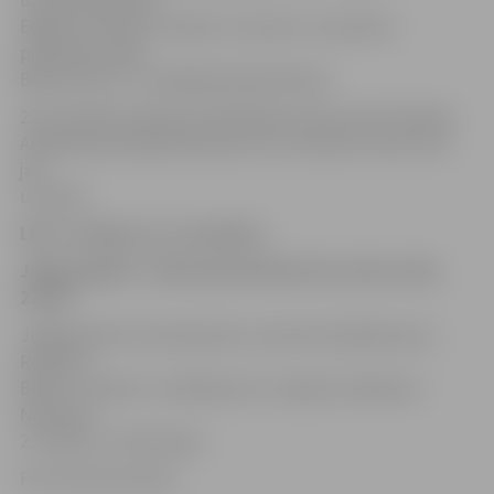
uzbrukuma līderi
Edgars Krūmiņš un Andris Justovičs. 11 punktus
pievienoja Jānis
Bērziņš, bet 7+7 sakrāja Ronalds Elksnis.
29. novembrī pulksten 19.30 spēle viesos pret Ventspils
Augstskolas basketbolistiem, kuru šosezon vienu reizi
jau
uzvarēti.
LBL 2. divīzija, 22. novembris
Jelgava/BJSS – VEF skola 87:65 (27:22, 23:22, 16:9,
22:12)
Jelgava/BJSS: E.Krūmiņš 20, Justovičs 20, Bērziņš 11,
Roziņš 8,
Bitītis 7, Elksnis 7, Atelbauers 5, Liepiņš 3, Kļaviņš 3,
Neimanis
2, Husko 2, Timermanis
Foto: Austris Auziņš