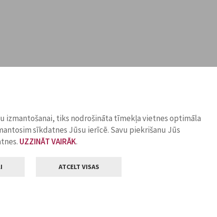
ņu izmantošanai, tiks nodrošināta tīmekļa vietnes optimāla
zmantosim sīkdatnes Jūsu ierīcē. Savu piekrišanu Jūs
atnes.
UZZINĀT VAIRĀK
.
I
ATCELT VISAS