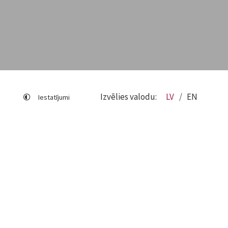
Izvēlies valodu:
LV
EN
Iestatījumi