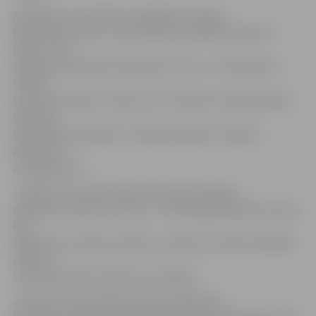
Apliecība ir paredzēta uzrādīšanai Latvijas
Republikas valsts un pašvaldību iestādēs saskaņā ar
likumu «Par
1991. gada barikāžu dalībnieka statusu». Pašvaldība ir
tiesīga
savos saistošajos noteikumos šo apliecību ieguvušajiem
barikāžu
dalībniekiem piešķirt sociālās garantijas, dažādas
atlaides un
atvieglojumus.
«Jāatzīst, ka vēlme iegūt 1991. gada barikāžu
dalībnieka apliecību ir liela – kopš pagājušā gada vasaras,
kad
sākām tās izsniegt, apliecību saņēmuši vairāk nekā 4000
cilvēku,»
stāsta biedrības pārstāve Ieva Eglīte.
Jāuzsver, ka, ierodoties saņemt apliecību,