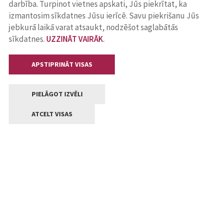
darbība. Turpinot vietnes apskati, Jūs piekrītat, ka
izmantosim sīkdatnes Jūsu ierīcē. Savu piekrišanu Jūs
jebkurā laikā varat atsaukt, nodzēšot saglabātās
sīkdatnes.
UZZINĀT VAIRĀK
.
APSTIPRINĀT VISAS
PIELĀGOT IZVĒLI
ATCELT VISAS
Kontakti