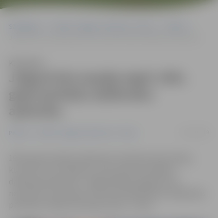
Sākumlapa
Portāla “Jelgavas Vēstnesis” arhīvs
Pilsētā
Jelgavā būs iespēja iegūt 1991. gada barikāžu dalībnieka apliecību
Klausīties
Jelgavā būs iespēja iegūt 1991.
gada barikāžu dalībnieka
apliecību
21/11/2019
Pilsētā
Portāla “Jelgavas Vēstnesis” arhīvs
1991. gada barikāžu dalībnieku biedrība iedzīvotājus,
kuri vēl to nav izdarījuši, aicina saņemt barikāžu
dalībnieka apliecību. Jelgavā šāda iespēja būs 25.
novembrī no pulksten 11 līdz 16 Sabiedrības integrācijas
pārvaldes telpās Skolotāju ielā 8, 1. stāvā.