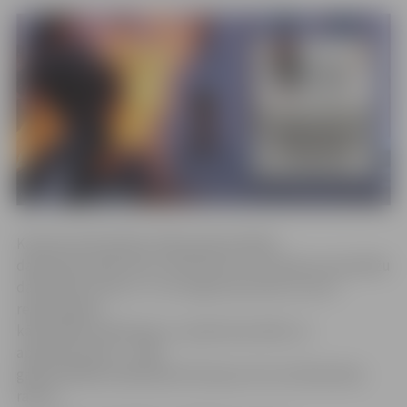
Kā informē biedrībā, 1991. gada barikāžu
dalībnieka apliecība ir dokuments, kas apliecina barikāžu
dalībnieka statusu. To var iegūt personas, kuras ir
reģistrējušās
kā barikāžu dalībnieki un saņēmušas kādu no
apbalvojumiem – 1991.
gada barikāžu dalībnieka Piemiņas zīmi vai Pateicības
rakstu.