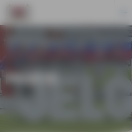
PILSĒTĀ