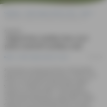
Sākumlapa
Portāla “Jelgavas Vēstnesis” arhīvs
Kultūra
Jelgavā būs izstāde tiem, kuri plāno iestūrēt laulības ostā
Klausīties
Jelgavā būs izstāde tiem, kuri
plāno iestūrēt laulības ostā
22/01/2016
Kultūra
Portāla “Jelgavas Vēstnesis” arhīvs
30. janvārī jau otro gadu pēc kārtas ar mērķi palīdzēt
pāriem kāzu dienas plānošanā, tērpu un svētku tortes
izvēlē un citos jautājumos Ģederta Eliasa Jelgavas
Vēstures un mākslas muzejā norisināsies krāšņs
pasākums, kas veltīts kāzām, – kāzu pakalpojumu
izstāde «Baltic Wedding expo Jelgava 2016». Izstādes
organizatori aicina topošās līgavas līdz 27. janvārim