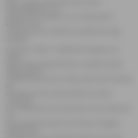
vārdu, uzvārdu un kāzu datumu pa e-pastu
filmstudio@inbox.lv. Ja ir
vēlamās tēmas, jautājumi, uz ko ir vēlme saņemt
atbildes, tos arī
var sūtīt pa e-pastu. Atbildes uz jautājumiem sniegs
speciālisti.
Ierašanās uz izstādi – ar ielūgumiem. Ielūgumus var
saņemt
Ģederta Eliasa Jelgavas Vēstures un mākslas muzejā,
Jelgavas Svētās
Trīsvienības baznīcas tornī, tējas namiņā «Silva» (Pilssalas
ielā
2a), kafejnīcā «Silva» (Driksas ielā 9), foto salonā
«Timermaņa
foto» (Raiņa ielā 22), tūrisma birojā «N-travel» (Raiņa ielā
17),
skaistumkopšanas salonā «Lime Fashion» (Zemgales
prospektā 12),
modes namā «Tēma» (Elektrības ielā 5a), kāzu modes