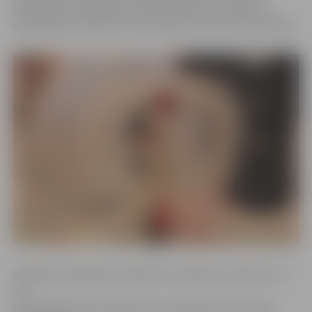
pieteikties diskusijām, kurās ar padomiem par kāzu
organizēšanu dalīsies profesionāļi un jau precētas dāmas.
Izstāde norisināsies 30. janvārī no pulksten 12 līdz 18, un
tās
apmeklētāji varēs iepazīties ar plašo kāzu industrijas