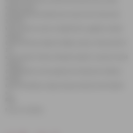
salonā «Catrin»
(Krišjāņa Barona ielā 40), kāzu salonā «Sofi» (Pasta ielā
38), kāzu
kleitu salonā «Crystal» (Lielajā ielā 13), apģērbu veikalā
«Basbel»
(Pasta ielā 33a), kafejnīcā «Mājas cienasts» (Pasta ielā 51 k.
10),
sporta klubā «Fitland» (Dobeles šosejā 7), viesnīcā «Hotel
Jelgava»
(Lielajā ielā 6), tūrisma aģentūrā «Orhidtravel» (Mātera
ielā 28),
salonā «Estētikas studija» (Katoļu ielā 19), kā arī Dobelē
un
Rīgā.
Foto: no JV arhīva