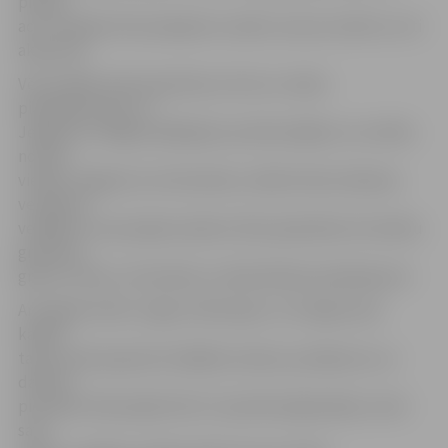
piesiet
acis. Vīriešiem būs pieejami uzvalki, tauriņi, krekli un citi
aksesuāri.
Vēl izstādē varēs iepazīties ar foto un video
piedāvājumiem no
Jelgavas un Rīgas labākajiem profesionāļiem un svinību
norises
vietām Jelgavā un arī ārzemēs, nolūkot kāzu dāvanas
vecākiem,
vedējiem un jaunajiem pāriem. Būs apskatāmi arī laulību
gredzeni,
grima, frizieru, floristikas un dekorēšanas pakalpojumi.
Arī šogad notiks «Līgavu diskusijas», kur līgavas pie
kafijas
tases varēs apspriest dažādas nianses, jautājumus un
dalīties
pieredzē. Diskusijām līdz 27. janvārim jāpiesakās, sūtot
savu