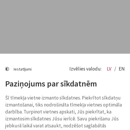
Izvēlies valodu:
LV
EN
Iestatījumi
Paziņojums par sīkdatnēm
Šī tīmekļa vietne izmanto sīkdatnes. Piekrītot sīkdatņu
izmantošanai, tiks nodrošināta tīmekļa vietnes optimāla
darbība. Turpinot vietnes apskati, Jūs piekrītat, ka
izmantosim sīkdatnes Jūsu ierīcē. Savu piekrišanu Jūs
jebkurā laikā varat atsaukt, nodzēšot saglabātās