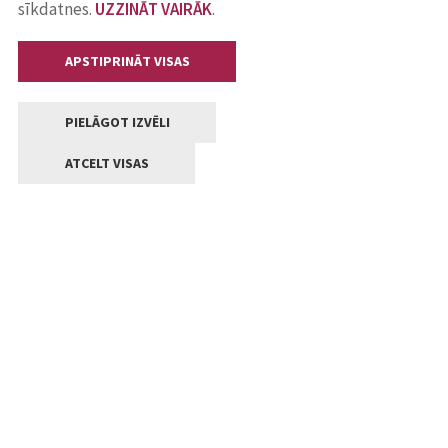
sīkdatnes.
UZZINĀT VAIRĀK
.
APSTIPRINĀT VISAS
PIELĀGOT IZVĒLI
ATCELT VISAS
Kontakti
Jelgavas valstpilsētas pašvaldība
Lielā iela 11, Jelgava, LV-3001