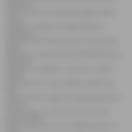
piedāvājumu
spektru. Vienuviet būs sapulcējušies Rīgas, Dobeles,
Tukuma,
Lielplatones, Jelgavas un Pierīgas labākie kāzu
pakalpojumu
sniedzēji, stāsta izstādes organizatore Inga Lukjanska.
«Baltic
Wedding expo Jelgava 2016» apmeklētāji klātienē varēs
iepazīties ar
pakalpojumu sniedzējiem, uzzināt cenas, novērtēt
kvalitāti,
salīdzināt, jautāt un saņemt atbildes, pasūtīt un jau
laikus
rezervēt noskatīto. Līgavām būs iespēja pielaikot kāzu
kleitas no
«Bride Boutique», savukārt mazie kāzu viesi varēs
piemeklēt svētku
drēbes no kāzu salona «Sofi». Arī līgavaiņiem būs, kur