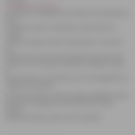
www.jelgavasvestnesis.lv
pastāstīja, ka vispārējās ekonomiskās krīzes laikā jebkura
jauna
uzņēmēju iniciatīva ir atbalstāma, tāpēc baltkrievu
veikala
atvēršana Jelgavā noteikti ir lieliska ideja. «Tie latvieši,
kas
baltkrievu preces jau ir pirkuši iepriekš, droši vien man
piekritīs, ka tie ir augstas kvalitātes izstrādājumi, tāpēc
es
tikai priecājos, ka turpmāk šīs preces varēs iegādāties arī
Jelgavā», tā vēstnieks.
Kā novēroja portāls, veikalā ir iespējams iegādāties tādus
baltkrievu izstrādājumus kā elektropreces, dvieļi,
spilveni,
audekli, gultasveļa, stikla suvenīri un glāzes.