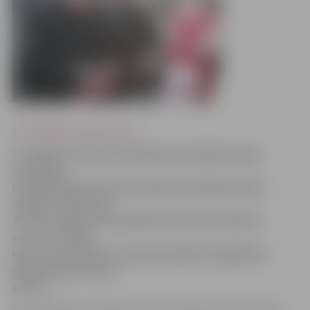
www.jelgavasvestnesis.lv
Ar Jelgavas mēra Andra Rāviņa un Baltkrievijas
vēstnieka
Latvijā Aleksandra Gerasimenko svētību šodien
Jelgavā, Pasta ielā
47, tika atklāts SIA «Baltkrievijas tirdzniecības
centrs» veikals,
kas interesentiem turpmāk piedāvās iegādāties
Baltkrievijā ražotas
preces.