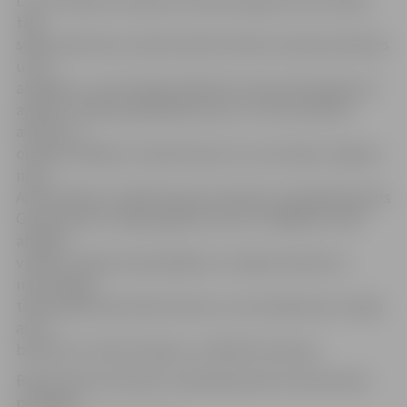
Lai arī nelielais veikaliņš atrodas diezgan šaurās telpās,
tajā
spēja izkārtoties vairāk nekā 20 cilvēki, kas bija ieradušies
uz tā
atklāšanu. Lai arī laicīgi atnākušie viesi jau bija paguvuši
aplūkot veikalā piedāvātās preces, visi tika vispirms
aicināti uz
oficiālo atklāšanu veikala ārpusē, kur pie ieejas Jelgavas
mērs
Andris Rāviņš un Baltkrievijas vēstnieks Latvijā Aleksandrs
Gerasimenko svinīgi pārgrieza lentīti, tādējādi oficiāli
atklājot
veikalu. Pasākumā piedalījās arī vairākas baltkrievu
nacionālajos
tērpos ģērbušās baltkrievietes, kuras klātesošos cienāja
arī ar
baltkrievu maizes klaipiņu, tā dēvēto karavaju.
Baltkrievijas vēstnieks Latvijā Aleksandrs Gerasimenko
portālam