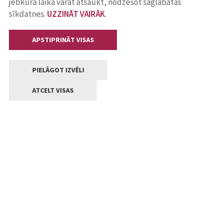
jebkurā laikā varat atsaukt, nodzēšot saglabātās
sīkdatnes.
UZZINĀT VAIRĀK
.
APSTIPRINĀT VISAS
PIELĀGOT IZVĒLI
ATCELT VISAS
Kontakti
Jelgavas valstpilsētas pašvaldība
Lielā iela 11, Jelgava, LV-3001