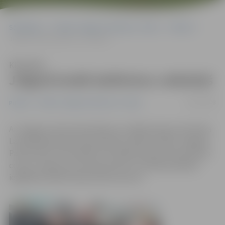
Sākumlapa
Portāla “Jelgavas Vēstnesis” arhīvs
Pilsētā
Jelgavā ienāk baltkrievu veikaliņš
Klausīties
Jelgavā ienāk baltkrievu veikaliņš
18/12/2008
Pilsētā
Portāla “Jelgavas Vēstnesis” arhīvs
Ar Jelgavas mēra Andra Rāviņa un Baltkrievijas vēstnieka
Latvijā Aleksandra Gerasimenko svētību šodien Jelgavā,
Pasta ielā 47, tika atklāts SIA «Baltkrievijas tirdzniecības
centrs» veikals, kas interesentiem turpmāk piedāvās
iegādāties Baltkrievijā ražotas preces.