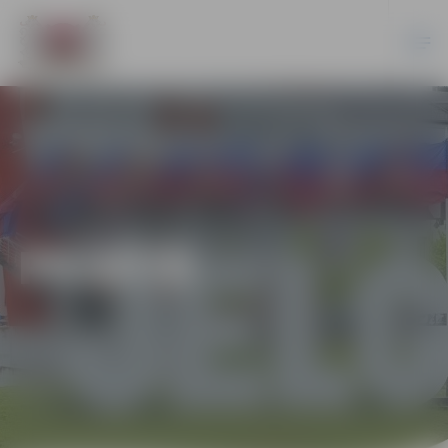
PILSĒTĀ