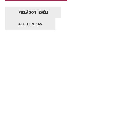
PIELĀGOT IZVĒLI
ATCELT VISAS
Kontakti
Jelgavas valstpilsētas pašvaldība
Lielā iela 11, Jelgava, LV-3001
+371 63005522
pasts@jelgava.lv