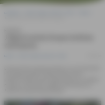
Sākumlapa
Portāla “Jelgavas Vēstnesis” arhīvs
Kultūra
Jelgavā izzinās Eiropas kultūras mantojumu
Klausīties
Jelgavā izzinās Eiropas kultūras
mantojumu
12/09/2018
Kultūra
Portāla “Jelgavas Vēstnesis” arhīvs
Eiropas Kultūras mantojuma dienās, 15. un 16. septembrī,
būs iespēja apmeklēt Trešajai atmodai veltītus
pasākumus Ģederta Eliasa Jelgavas Vēstures un mākslas
muzejā un tuvāk iepazīt Jelgavas Svētā Simeona un
Svētās Annas pareizticīgo katedrāli.