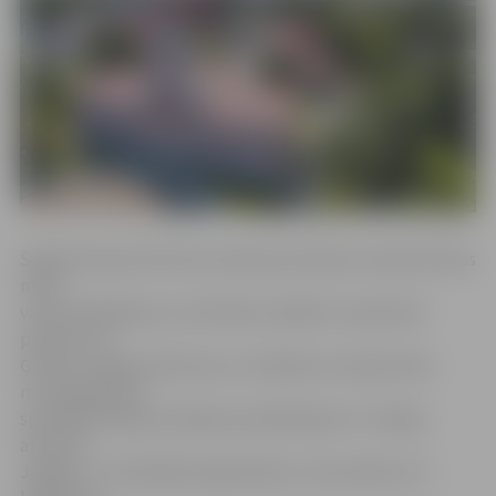
Šogad Eiropas Kultūras mantojuma dienas Latvijā veltītas
mūsu
valsts dibināšanai un attīstībai, tādēļ 15. septembrī
pulksten 11
Ģ.Eliasa Jelgavas Vēstures un mākslas muzejā notiks
muzeja galvenā
speciālista Marjusa Zaļecka priekšlasījums «Trešajai
atmodai
Jelgavā – 30. Lāčplēša atgriešanās», bet pulksten 12