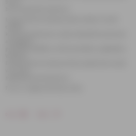
9 un 17,
bet 16. septembrī pulksten 9.
Eiropas Kultūras mantojuma dienu mērķis ir tuvināt
cilvēkus
kultūras mantojumam, vairojot sabiedrības izpratni par
aizsargājamo
pieminekļu dažādību, vērtību apzināšanu, saglabāšanu.
Vairāk par
Eiropas Kultūras mantojuma dienu pasākumiem Latvijā
var uzzināt
mājaslapā www.mantojums.lv.
Foto: no «Jelgavas Vēstneša» arhīva
Drukāt
Dalīties