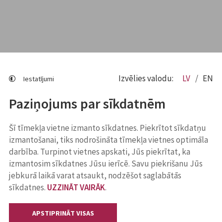
Izvēlies valodu:
LV
EN
Iestatījumi
Paziņojums par sīkdatnēm
Šī tīmekļa vietne izmanto sīkdatnes. Piekrītot sīkdatņu
izmantošanai, tiks nodrošināta tīmekļa vietnes optimāla
darbība. Turpinot vietnes apskati, Jūs piekrītat, ka
izmantosim sīkdatnes Jūsu ierīcē. Savu piekrišanu Jūs
jebkurā laikā varat atsaukt, nodzēšot saglabātās
sīkdatnes.
UZZINĀT VAIRĀK
.
APSTIPRINĀT VISAS