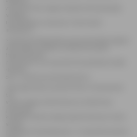
klātesošie
varēs dzīvot līdzi Jelgavas Spīdolas Valsts ģimnāzijas
audzēkņu
teatralizētajam uzvedumam «Trešo atmodu
ieskandinot».
Savukārt pie tēlnieka Kārļa Jansona pieminekļa Jelgavas
atbrīvotājiem «Lāčplēsis un Melnais bruņinieks»
fragmenta skvērā
pie muzeja 15. un 16. septembrī būs apskatāma izstāde
«Brīvības
ceļš» – tā vēstīs par pieminekļa vēsturi.
Tāpat šajās dienās no pulksten 9 līdz 17 interesentiem
būs
atvērta Jelgavas Svētā Simeona un Svētās Annas
pareizticīgo
katedrāle, sniedzot iespēju apskatīt dievnamu. Ikviens
aicināts
piedalīties arī dievkalpojumos – 15. septembrī pulksten