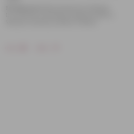
BK Jelgava/LLU:
Mētra 18, Rozītis 15, Feldmanis
15, A.Justovičs 12, K.Krūmiņš 11, Bērziņš 3, Bitītis 2,
Neimanis 2, Satovskis, Ziemelis, Frīdmanis
Drukāt
Dalīties