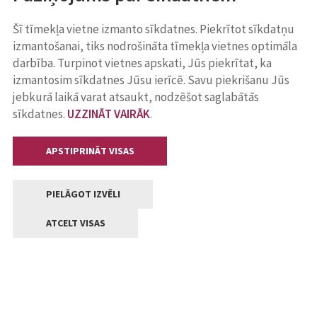
Šī tīmekļa vietne izmanto sīkdatnes. Piekrītot sīkdatņu
izmantošanai, tiks nodrošināta tīmekļa vietnes optimāla
darbība. Turpinot vietnes apskati, Jūs piekrītat, ka
izmantosim sīkdatnes Jūsu ierīcē. Savu piekrišanu Jūs
jebkurā laikā varat atsaukt, nodzēšot saglabātās
sīkdatnes.
UZZINĀT VAIRĀK
.
APSTIPRINĀT VISAS
PIELĀGOT IZVĒLI
ATCELT VISAS