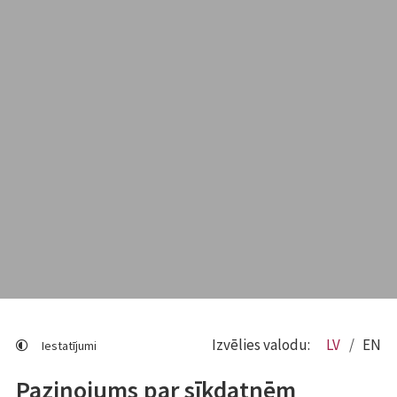
Izvēlies valodu:
LV
EN
Iestatījumi
Paziņojums par sīkdatnēm