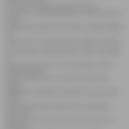
ar 9-1 bilanci ierindojās pirmajā vietā. Biznesa
Augstskolas «Turība» basketbolisti ar četrām uzvarām un
sešiem
zaudējumiem atradās turnīra tabulas vidusdaļā, tādējādi
itin
izteiktā favorītu statusā šovakar bija Jelgavas komanda.
Mača pirmajā ceturtdaļā pretinieku studenti netika galā
ar
jelgavnieku uzbrukumu, kā rezultātā ieguva septiņu
punktu handikapu
(26:19). Otrajā ceturksnī situācija laukumā jau bija
pretēja,
tādējādi pēc nospēlētam 20 minūtēm viesiem jau nelieli
mīnusi –
42:44. Otrajā puslaikā mūsējie krietni uzlaboja spēli
aizsardzībā,
mājiniekiem 20 minūtēs ļaujot gūt tikai 25 punktus un
noslēgumā