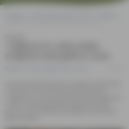
Sākumlapa
Portāla “Jelgavas Vēstnesis” arhīvs
Basketbols
«Jelgava/LLU» atkal uzlabo sniegumu mača gaitā un uzvar
Klausīties
«Jelgava/LLU» atkal uzlabo
sniegumu mača gaitā un uzvar
17/01/2018
Basketbols
Portāla “Jelgavas Vēstnesis” arhīvs
Latvijas Basketbola līgas (LBL) 2. divīzijas turnīrā kārtējo
uzvaru guvusi Gata Justoviča vadītā līdervienība
«Jelgava/LLU», kas viesos spēlē pret Biznesa Augstskolu
«Turība» otrajā puslaikā lieliski spēlēja aizsardzībā,
gūstot uzvaru ar 78:69. Rezultatīvākais ar 18 punktiem
bija Salvis Mētra.