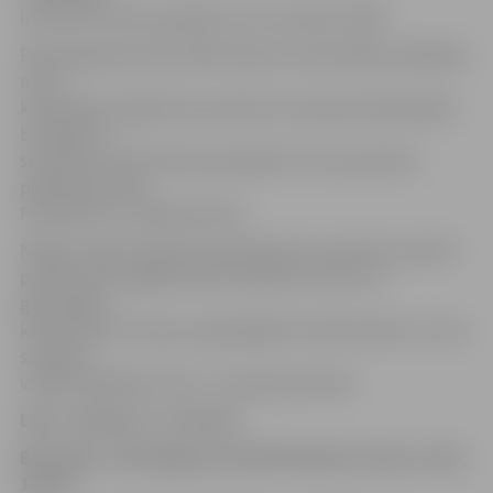
izcīnot itin drošu panākumu ar rezultātu 78:69.
Pieredzējušais Salvis Mētra bija rezultatīvākais spēlētājs
mūsu
komandā ar 18 gūtiem punktiem, deviņām atlēkušajām
bumbām un
septiņām rezultatīvām piespēlēm. Pa 15 punktiem
pievienoja Uldis
Feldmanis un Jēkabs Rozītis.
Nākamo spēli Jelgavas basketbolisti aizvadīs 23. janvārī
pulksten 20 Jelgavas ledus hallē pret vienu no
galvenajām
konkurencēt cīņa par augstākajām vietām Ķekavu, kuras
sastāvā ir
vairāki spēlētāji ar lielu 1. divīzijas pieredzi.
LBL 2. divīzija, 17. janvāris
BA Turība – BK Jelgava/LLU 68:79 (19:25, 25:16, 11:20,
14:16)