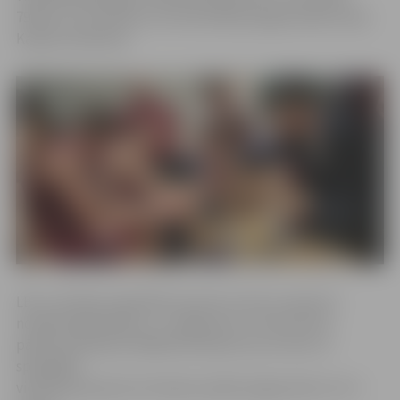
79:90. Ar 17 punktiem rezultatīvākais jelgavniekiem bija
Kaspars Neimanis.
LBL 2. divīzijas regulārās sezonas turnīrs tuvojas tā
noslēdzošajai daļai, un «Jelgava/LLU» līdz šim itin
pārliecinoši bijusi labākā komanda visa turnīrā. 12
spēcīgāko
vienību grupā pirms šīvakara spēles jelgavnieki ar 15-1