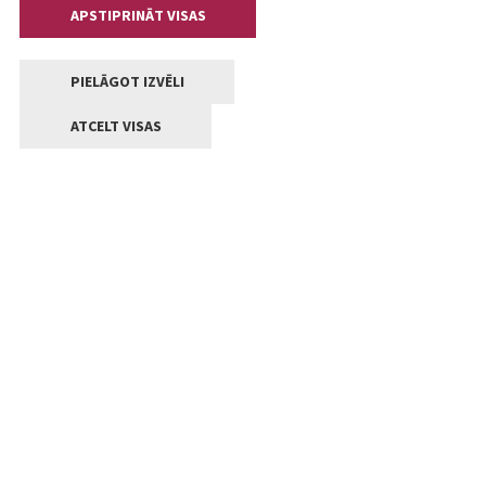
APSTIPRINĀT VISAS
PIELĀGOT IZVĒLI
ATCELT VISAS
Kontakti
Jelgavas valstpilsētas pašvaldība
Lielā iela 11, Jelgava, LV-3001
+371 63005522
pasts@jelgava.lv