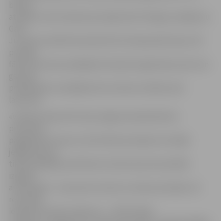
bilanci
atradās turnīra tabulas pirmajā vietā. Vienīgo zaudējumu
Gata
Justoviča vadītā komanda līdz šim bija piedzīvojusi vēl
pirmajā
fāzē, kad viesos piekāpās Ventspils Augstskolai, pēc tam
gan bez
problēmām revanšējoties Kurzemes vienībai savā
laukumā.
«Valmiera Glass/ViA» bija Jelgavas basketbolistu
pretiniece
pagājušās sezonas turnīrā. Mača pirmajā ceturtdaļā
jelgavnieki ne
tikai nespēlēja savā līmenī uzbrukumā, bet pilnībā
izgāzās
aizsardzībā – viesi precīzi meta no visām pozīcijām, kā
rezultātā
iekrāja 15 punktu pārsvaru – 15:30. Otrajā