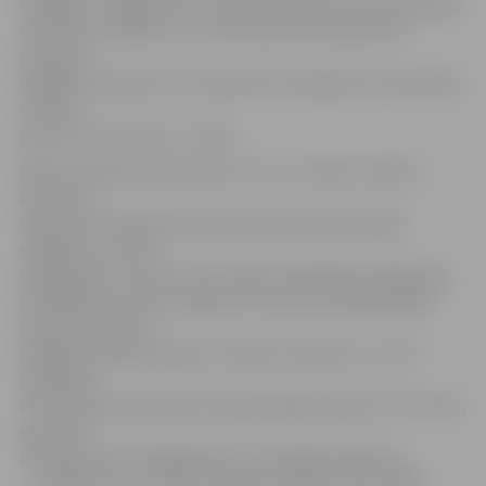
nogrieznī «Jelgava/LLU» ieguva iniciatīvu, lēnām deldēja
rezultāta starpību, taču visu deficītu likvidēt līdz
puslaika
beigām neizdevās, jo valmierieši turpināja visai veiksmīgi
uzbrukt
grozam no distances – 44:52.
Bieži vien šajā sezonā bijis tā, ka G.Justoviča trenētā
komanda
tieši pēc puslaika pārtraukuma demonstrē labāku
sniegumu un lauž
spēles gaitu, bet šīs mačs nebija tas gadījums. Bija lielas
problēmas ar punktu gūšanu un pirms noslēdzošajām
desmit minūtēm
mājinieki bija iedzinējos ar desmit punktiem – 60:70.
Izšķirošās
ceturtdaļas sākumā viesi neļāva jelgavniekiem tikt tuvāk,
savukārt
izskaņā droši nosargāja pirms tam iegūto pārsvaru
– «Jelgava/LLU» otrais zaudējums šajā sezonā (79:90)