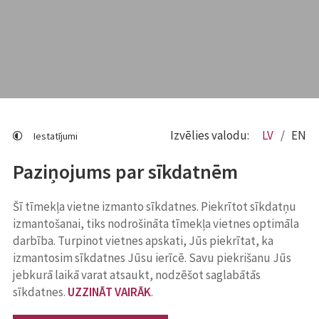
Izvēlies valodu:
LV
EN
Iestatījumi
Paziņojums par sīkdatnēm
Šī tīmekļa vietne izmanto sīkdatnes. Piekrītot sīkdatņu
izmantošanai, tiks nodrošināta tīmekļa vietnes optimāla
darbība. Turpinot vietnes apskati, Jūs piekrītat, ka
izmantosim sīkdatnes Jūsu ierīcē. Savu piekrišanu Jūs
jebkurā laikā varat atsaukt, nodzēšot saglabātās
sīkdatnes.
UZZINĀT VAIRĀK
.