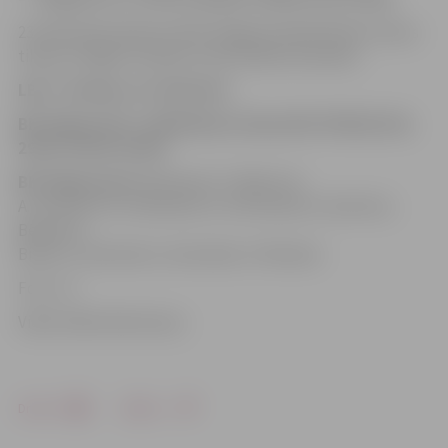
23. februārī pulksten 18.30 Jelgavas basketbolisti viesos
tiksies ar Rīgas Stradiņa universitātes komandu.
LBL 2. divīzija, 16. februāris
BK Jelgava/LLU – BK Valmiera Glass/ViA 79:90 (15:30,
29:22, 16:18, 19:20)
BK Jelgava/LLU:
Neimanis 17, Mētra 15,
A.Justovičs 13, Feldmanis 11, K.Krūmiņš 11, Rozītis 6,
Bērziņš 5,
Bitītis 3, Satovskis 2, Kravinskis, Frīdmanis
Foto: JV
Video: Māris Martinsons
Drukāt
Dalīties