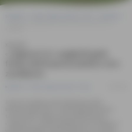
Sākumlapa
Portāla “Jelgavas Vēstnesis” arhīvs
Basketbols
«Jelgava/LLU» pagājušā gada fināla atkārtojumā piedzīvo otro
zaudējumu
Klausīties
«Jelgava/LLU» pagājušā gada
fināla atkārtojumā piedzīvo otro
zaudējumu
16/02/2018
Basketbols
Portāla “Jelgavas Vēstnesis” arhīvs
Tikai otro zaudējumu 2017./2018. gada Latvijas
basketbola līgas (LBL) 2. divīzijas regulārās sezonas
turnīrā šovakar Jelgavas sporta hallē piedzīvoja
«Jelgava/LLU», kas vāji nospēlēja pirmo ceturtdaļu un
visā mačā piekāpās «Valmiera Glass/ViA» ar rezultātu