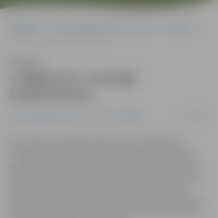
Sākumlapa
Portāla “Jelgavas Vēstnesis” arhīvs
Volejbols
«Jelgava/LU» nosargā čempiontitulu
Klausīties
«Jelgava/LU» nosargā
čempiontitulu
17/04/2016
Portāla “Jelgavas Vēstnesis” arhīvs
Volejbols
Par Latvijas čempionēm šodien kļuva «Jelgava/LU»
volejbolistes, kas izšķirošajā, trešajā finālsērijas mačā
pārspēja «Zeltaleju/MSĢ» vienību. «Šodien mēs krietni
labāk servējām un labāk arī uzņēmām pretinieču serves,
kas mums ļāva spēlēt brīvāk un daudzveidīgāk. Labi
spēlē iesaistījās rezervistes, kas paveica savu uzdevumu.
Neliels kritums bija ceturtajā setā, taču tikām tam pāri