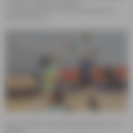
un pelnīti uzvarējām,» tā portālam
www.jelgavasvestnesis.lv stāsta komandas galvenais
treneris Jānis Leitis.
Šodien, atšķirībā no abām iepriekšējām spēlēm, netika
aizvadīti