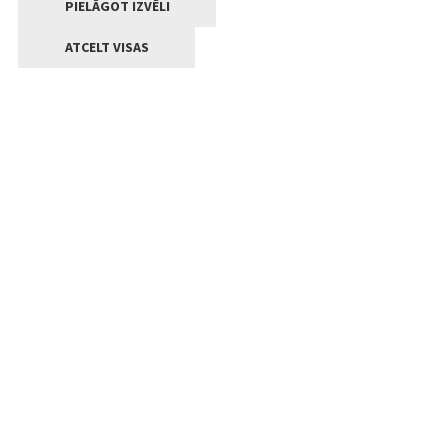
PIELĀGOT IZVĒLI
ATCELT VISAS
Kontakti
Jelgavas valstpilsētas pašvaldība
Lielā iela 11, Jelgava, LV-3001
+371 63005522
pasts@jelgava.lv
Klientu apkalpošana