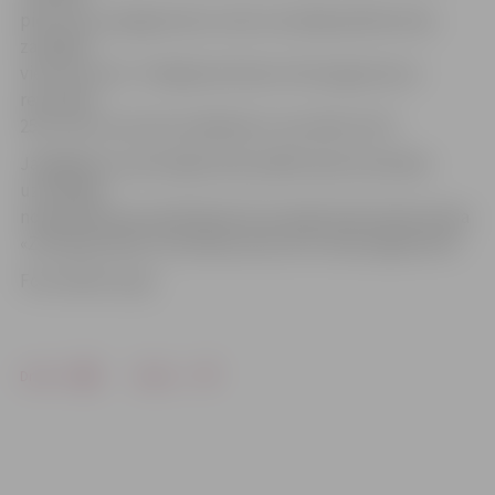
pieci seti, jo jelgavnieces maču aizvadīja pārliecinoši,
zaudējot
vien otro setu. Trešajā pretinieces tika sagrautas ar
rezultātu
25:12, bet ceturtais noslēdzās ar rezultātu 25:17.
Jāatgādina, ka pirmajās divās spēlēs abas komandas
uzvarētāju
noskaidroja vien piektajā setā, pirmajā mačā veiksme bija
«Zeltaleju/MSĢ» komandas pusē, bet vakar jelgavnieču.
Foto: Raitis Supe
Drukāt
Dalīties