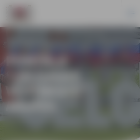
PORTĀLA
“JELGAVAS
VĒSTNESIS”
ARHĪVS