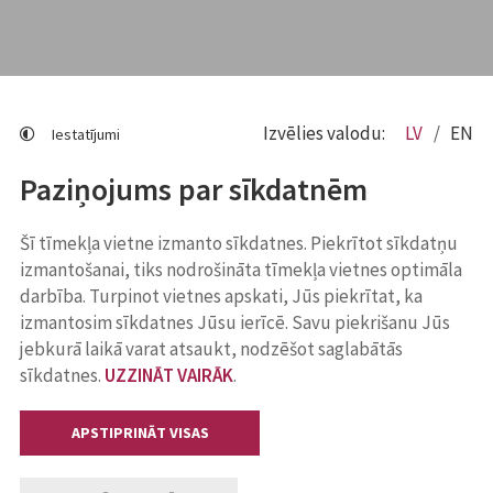
Izvēlies valodu:
LV
EN
Iestatījumi
Paziņojums par sīkdatnēm
Šī tīmekļa vietne izmanto sīkdatnes. Piekrītot sīkdatņu
izmantošanai, tiks nodrošināta tīmekļa vietnes optimāla
darbība. Turpinot vietnes apskati, Jūs piekrītat, ka
izmantosim sīkdatnes Jūsu ierīcē. Savu piekrišanu Jūs
jebkurā laikā varat atsaukt, nodzēšot saglabātās
sīkdatnes.
UZZINĀT VAIRĀK
.
APSTIPRINĀT VISAS