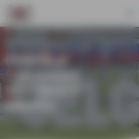
PORTĀLA
“JELGAVAS
VĒSTNESIS”
ARHĪVS