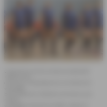
Līdzīgi kā abu komandu pirmajā savstarpējā spēlē
Jelgavā, pirmos
divus setus uzvarēja jelgavnieces, bet nākamie divi
veiksmīgāki
izdevās mājiniecēm. Atšķirībā no pirmā mača, šoreiz
nedaudz
veiksmīgākas piektajā setā izrādījās «Jelgava/LU»