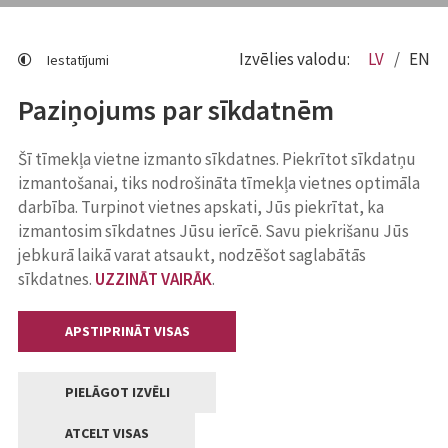
Izvēlies valodu:
LV
EN
Iestatījumi
Paziņojums par sīkdatnēm
Šī tīmekļa vietne izmanto sīkdatnes. Piekrītot sīkdatņu
izmantošanai, tiks nodrošināta tīmekļa vietnes optimāla
darbība. Turpinot vietnes apskati, Jūs piekrītat, ka
izmantosim sīkdatnes Jūsu ierīcē. Savu piekrišanu Jūs
jebkurā laikā varat atsaukt, nodzēšot saglabātās
sīkdatnes.
UZZINĀT VAIRĀK
.
APSTIPRINĀT VISAS
PIELĀGOT IZVĒLI
ATCELT VISAS