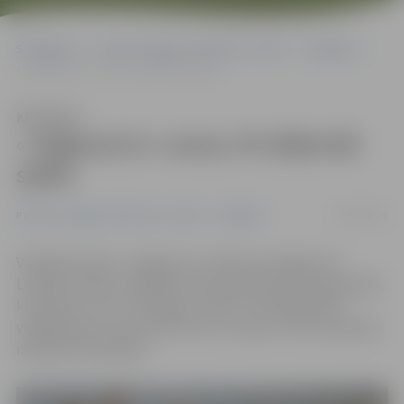
Sākumlapa
Portāla “Jelgavas Vēstnesis” arhīvs
Volejbols
«Jelgava/LU» uzvar, rīt izšķirošā spēle
Klausīties
«Jelgava/LU» uzvar, rīt izšķirošā
spēle
16/04/2016
Portāla “Jelgavas Vēstnesis” arhīvs
Volejbols
Volejbola klubs «Jelgava/LU» šodien aizvadīja otro
Latvijas sieviešu volejbola čempionāta fināla sērijas spēli,
kurā piecu setu cīņā spēja uzvarēt «Zeltaleja/MSĢ»
volejbolistes, kas nozīmē vien to, ka jau rīt tiks aizvadīta
izšķirošā trešā spēle.