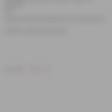
sportistes –
15:13.
Rītdienas mačs sāksies pulksten 12, un tas notiks turpat
–
Limbažu 3. vidusskolas sporta zālē.
Drukāt
Dalīties