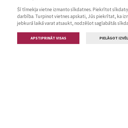
Šī tīmekļa vietne izmanto sīkdatnes. Piekrītot sīkdat
darbība. Turpinot vietnes apskati, Jūs piekrītat, ka i
jebkurā laikā varat atsaukt, nodzēšot saglabātās sīkd
APSTIPRINĀT VISAS
PIELĀGOT IZVĒL
Kontakti
Jelgavas valstp
Lielā iela 11
+371 630055
pasts@jelga