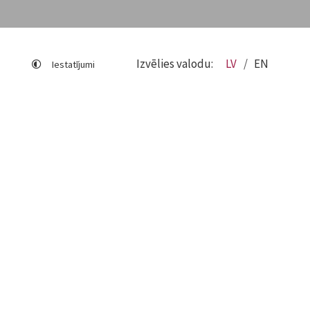
Izvēlies valodu:
LV
EN
Iestatījumi
Lapas karte
Viegli lasīt