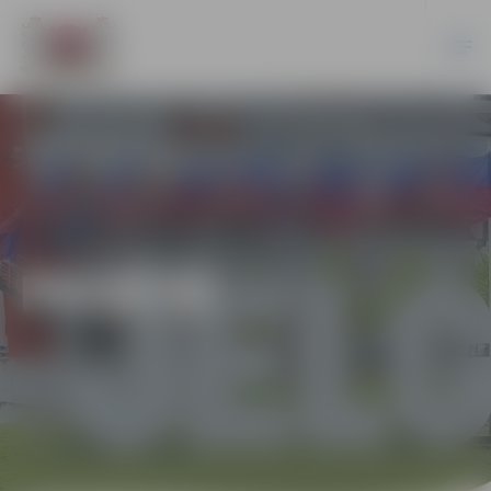
PILSĒTĀ