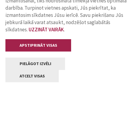
izmantošanai, tiks nodrošināta tīmekļa vietnes optimāla
darbība. Turpinot vietnes apskati, Jūs piekrītat, ka
izmantosim sīkdatnes Jūsu ierīcē. Savu piekrišanu Jūs
jebkurā laikā varat atsaukt, nodzēšot saglabātās
sīkdatnes.
UZZINĀT VAIRĀK
.
APSTIPRINĀT VISAS
PIELĀGOT IZVĒLI
ATCELT VISAS
Kontakti