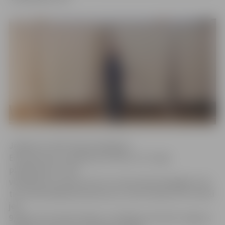
Jelgavā no 39 257 balsstiesīgajiem
Eiroparlamenta vēlēšanās sestdien, 25. maijā,
piedalījušies 12 343
vēlētāji jeb 31,44 procenti no visiem balsstiesīgajiem. No
tiem iepriekšējā balsošanā savu izvēli izdarīja 3722 cilvēki
jeb
9,48 procenti balsstiesīgo. Ar vēlētāju aktivitāti Jelgavas