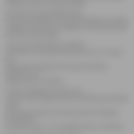
vēlēšanu iecirkņos var iepazīties
šeit
.
CVK informē, ka iepriekšējās Eiropas
Parlamenta vēlēšanās, kas notika 2014. gadā, kopumā bija
nobalsojuši 30,24 procenti vēlētāju, tas nozīmē, ka šoreiz
aktivitāte ir bijusi lielāka.
Jāuzsver, ka informāciju par vēlēšanu
rezultātiem CVK publicēs tikai naktī no 26. uz 27. maiju,
kad
vēlēšanas būs beigušās visās Eiropas Savienības
dalībvalstīs, kur
vēlēšanu diena ir svētdiena.
Portāls www.jelgavasvestnesis.lv jau
rakstīja, ka gan Jelgavas pilsētas Pašvaldības policijā, gan
Valsts
policijā apstiprināja, ka Eiropas Parlamenta vēlēšanas
mūsu pilsētā
aizvadītas mierīgi – bez starpgadījumiem un sūdzībām.