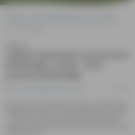
Sākumlapa
Portāla “Jelgavas Vēstnesis” arhīvs
Pilsētā
Jelgavā nobalsojuši 31,44 procenti balsstiesīgo; Latvijā – 33,51
procents balsstiesīgo
Klausīties
Jelgavā nobalsojuši 31,44 procenti
balsstiesīgo; Latvijā – 33,51
procents balsstiesīgo
26/05/2019
Pilsētā
Portāla “Jelgavas Vēstnesis” arhīvs
Eiropas Parlamenta vēlēšanās Latvijā savu izvēli izdarījuši
473 095 jeb 33,51 procents balsstiesīgo vēlētāju, Jelgavā
– 12 343 jeb 31,44 procenti vēlētāju, liecina Centrālās
vēlēšanu komisijas (CVK) dati, kas publicēti pēc pulksten
4 svētdienas rītā.