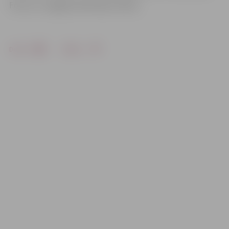
Foto: no «Jelgavas Vēstneša» arhīva
Drukāt
Dalīties