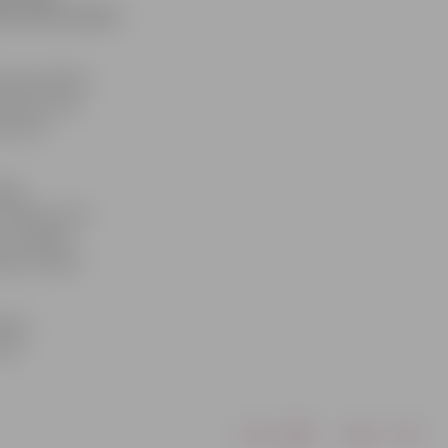
s teātra aktieri
 Ziemassvētku
lūdoņa zīmē,
ponisti
aija
iepiņš, Artis
nu vokālais
isors Kārlis
gavas
 10.
Drukāt
Dalīties