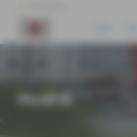
24 °C, 2.5 m/s, 50.7 %
JAUNUMI
PILSĒ
PILSĒTĀ