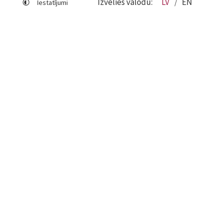
Izvēlies valodu:
LV
EN
Iestatījumi
Lapas karte
Viegli lasīt
Sociālo mediju lietošana
Sīkdatņu izmantošana
Piekļūstamības paziņojums