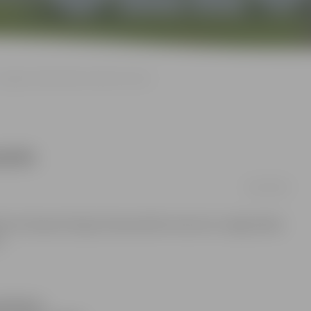
Jelgavā notiks Dailes teātra koncerts
certs
06/01/2009
ksten 19 pareizticīgo Ziemassvētku koncertu sniegs Dailes
».
 pulksten