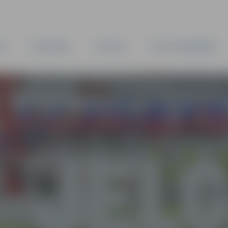
TA
PAŠVALDĪBA
IESTĀDES
KAPITĀLSABIEDRĪBAS