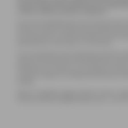
19 pareizticīgo Ziemassvētku koncertu sniegs Daile
un bērnu vokālais ansamblis «Dzeguzīte».
Koncerta pirmajā daļā skanēs Austrumeiropas valstu
dziesmas. Savukārt otrā daļa aizritēs dzejnieka Viļa P
kura dzejas tekstus mūzikā iemūžinājuši latviešu kom
Raimonds Pauls, Jānis Lūsēns un Juris Vaivods.
Koncertā piedalīsies aktieri Olga Dreģe, Aija Dzērve, M
Doveika, Kristīne Nevarauska, Rudīte Būmane, Valdis L
Robežnieks, Gints Grāvelis, Juris Frinbergs, kā arī bēr
ansamblis «Dzeguzīte» (vadītāja Daila Martinsone). Rež
Auškāps.
Biļetes var iegādāties «Biļešu Paradīzes» kasēs un Jel
Kultūras namā (tālr. 63084679). Biļešu cenas – Ls 6, 8 un