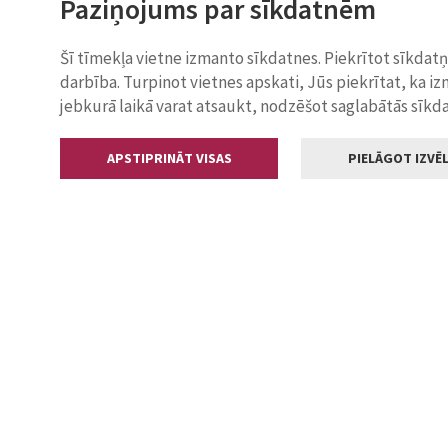
Paziņojums par sīkdatnēm
Šī tīmekļa vietne izmanto sīkdatnes. Piekrītot sīkdat
darbība. Turpinot vietnes apskati, Jūs piekrītat, ka i
jebkurā laikā varat atsaukt, nodzēšot saglabātās sīkd
APSTIPRINĀT VISAS
PIELĀGOT IZVĒL
Kontakti
Jelgavas valstp
Lielā iela 11
+371 630055
pasts@jelga