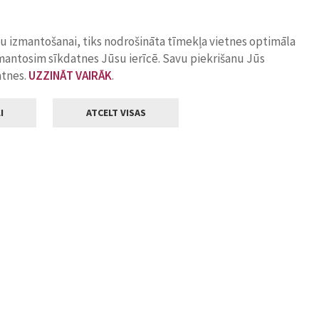
ņu izmantošanai, tiks nodrošināta tīmekļa vietnes optimāla
zmantosim sīkdatnes Jūsu ierīcē. Savu piekrišanu Jūs
atnes.
UZZINĀT VAIRĀK
.
I
ATCELT VISAS
Klientu apkalpošana
ilsētas pašvaldība
Darba laiks
, Jelgava, LV-3001
Pirmdienās
8.00 - 18.00
Otrdienās
8.00 - 17.00
22
Trešdienās
8.00 - 17.00
va.lv