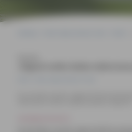
Sākumlapa
Portāla “Jelgavas Vēstnesis” arhīvs
Pilsētā
Klausīties
Jelgavā notiks Dailes teātra kon
Pilsētā
Portāla “Jelgavas Vēstnesis” arhīvs
Šo ceturtdien, 8. janvārī, Jelgavas Kultūras namā pul
teātra aktieri un bērnu vokālais ansamblis «Dzeguzīte
www.jelgavasvestnesis.lv
Šo ceturtdien, 8. janvārī, Jelgavas Kultūras namā