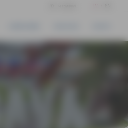
LV
EN
Iestatījumi
UZŅĒMĒJDARBĪBA
PAKALPOJUMI
KONTAKTI