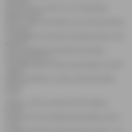
Nacionālais
kultūras centrs šo konkursu un 27. maijā Jelgavā
gaidāmos Pūtēju
orķestru svētkus «Novadnieki» rīko, atzīmējot diriģenta,
komponista
un pedagoga Gunāra Ordelovska 90. gadu jubileju. «Visās
grupās kā
viens no obligātajiem skaņdarbiem būs iekļauts
komponista maršs, un
četri labākie orķestri tieši par marša izpildījumu saņems
Jelgavas
pilsētas speciālbalvas,» skaidro Latvijas Nacionālajā
kultūras
centrā.
Sestdien, 1. aprīlī, no pulksten 9 līdz 18 Jelgavas
kultūras
namā muzicēs III jeb vidējās grūtības pakāpes orķestri –
to vidū
arī Jelgavas Mūzikas vidusskolas pūtēju orķestris –, bet