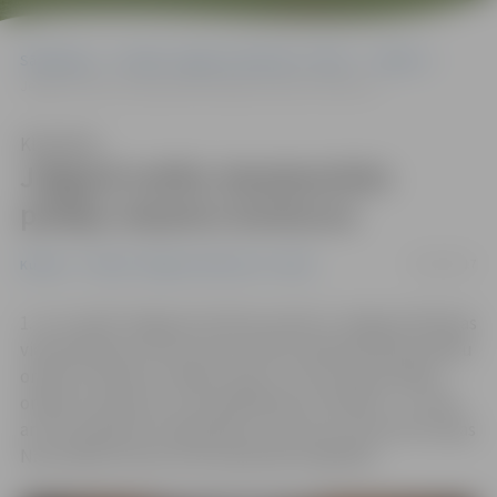
Sākumlapa
Portāla “Jelgavas Vēstnesis” arhīvs
Kultūra
Jelgavā notiks starptautisks pūtēju orķestru konkurss
Klausīties
Jelgavā notiks starptautisks
pūtēju orķestru konkurss
23/03/2017
Kultūra
Portāla “Jelgavas Vēstnesis” arhīvs
1. un 2. aprīlī Jelgavas kultūras namā un Jelgavas Mūzikas
vidusskolā jau ceturto reizi notiks starptautiskais pūtēju
orķestru konkurss «Baltic open» un IX Latvijas pūtēju
orķestru konkurss, kurā piedalīsies 47 orķestri – to vidū
arī trīs kolektīvi no Igaunijas un Lietuvas, informē Latvijas
Nacionālā kultūras centra pārstāve Inga Bika.