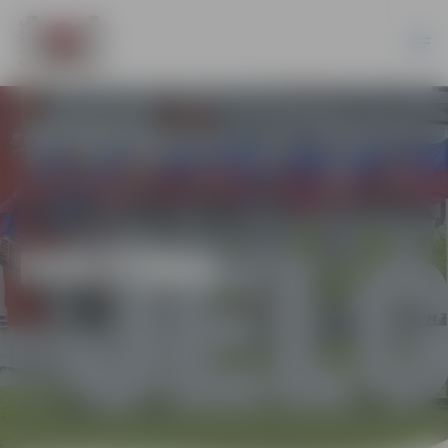
KULTŪRA