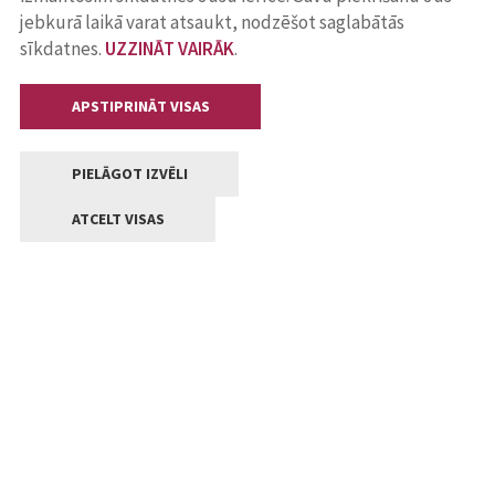
jebkurā laikā varat atsaukt, nodzēšot saglabātās
sīkdatnes.
UZZINĀT VAIRĀK
.
APSTIPRINĀT VISAS
PIELĀGOT IZVĒLI
ATCELT VISAS
Kontakti
Jelgavas valstpilsētas pašvaldība