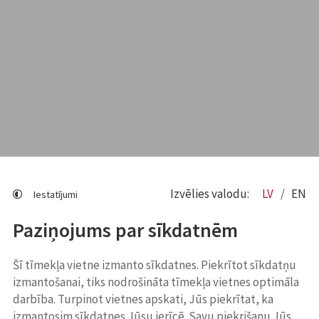
Izvēlies valodu:
LV
EN
Iestatījumi
Paziņojums par sīkdatnēm
Šī tīmekļa vietne izmanto sīkdatnes. Piekrītot sīkdatņu
izmantošanai, tiks nodrošināta tīmekļa vietnes optimāla
darbība. Turpinot vietnes apskati, Jūs piekrītat, ka
izmantosim sīkdatnes Jūsu ierīcē. Savu piekrišanu Jūs