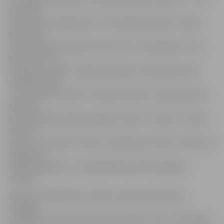
pulksten
19 konkursa dalībniekus un skatītājus priecēs Latvijas
Nacionālo
bruņoto spēku orķestra koncerts ar viesdiriģentu Jirki
Koskinenu no
Somijas. Savukārt Jelgavas Mūzikas vidusskolas zālē,
Lapskalna ielā
2, no pulksten 10 līdz 14.30 savas konkursa programmas
spēlēs II
jeb zemākās grūtības pakāpes orķestri. Konkursa otrajā
dienā, 2.
aprīlī, no pulksten 10 līdz 18 Jelgavas kultūras namā savu
sniegumu
rādīs augstākās un visaugstākās grūtības pakāpes
orķestri.
Konkursa dalībniekus vērtēs starptautiska žūrija –
Liepājas
simfoniskā orķestra galvenais diriģents Atvars Lakstīgala,