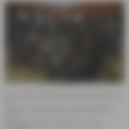
Latvijas pūtēju orķestru konkurss notiks jau devīto reizi,
bet
ceturto reizi augtākās grūtības pakāpes kolektīvus
pulcēs
starptautiskais konkurss «Baltic open». Latvijas