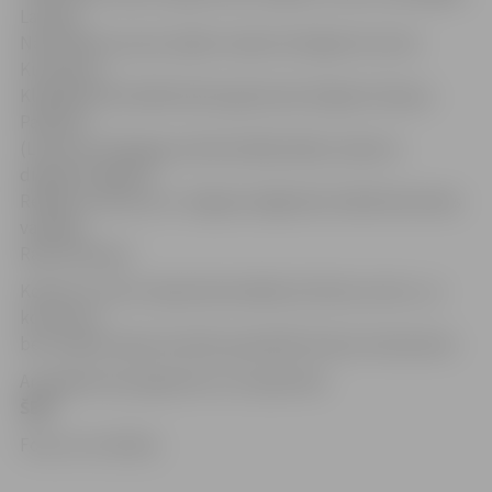
Latvijas
Nacionālo bruņoto spēku orķestra diriģents Guntis
Kumačevs,
Klaipēdas Muzikālā teātra galvenais diriģents Daiņus
Paviļonis
(Lietuva), Palangas profesionālā pūtēju orķestra
diriģents Vīgants
Rekašis (Lietuva) un Jelgavas bigbenda mākslinieciskais
vadītājs
Raitis Ašmanis.
Konkursu rīko Latvijas Nacionālais kultūras centrs, un
koncertus
bez maksas laipni aicināts apmeklēt ikviens interesents.
Ar pasākuma programmu var iepazīties
ŠEIT
.
Foto: no JV arhīva