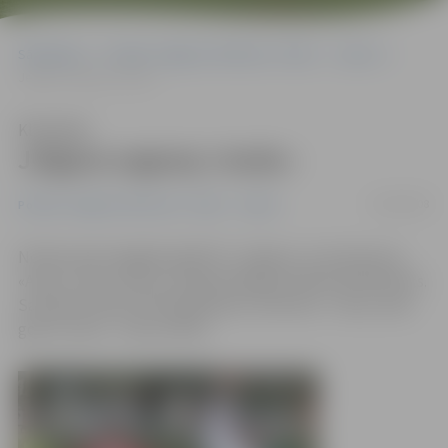
Sākumlapa
Portāla “Jelgavas Vēstnesis” arhīvs
Sports
Jelgava sagrauj «Audu»
Klausīties
Jelgava sagrauj «Audu»
30/08/2008
Portāla “Jelgavas Vēstnesis” arhīvs
Sports
Notikumiem bagātā spēlē FK «Jelgava» ar 4:2 pieveica
«Audu». Divus vārtus mūsējo labā guva Kārlis Kinderēvičs.
Savukārt Viktoram Rezjapkinam «hettriks». Tiesa, viens
gols no tiem – savos vārtos.