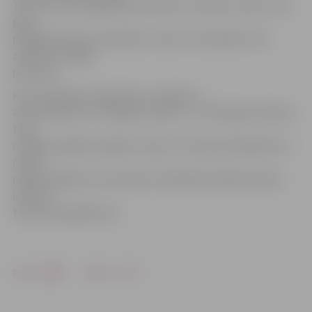
Tērvetes ielā. Pagaidām policijai nav izdevies nedz atrast
gaiši
pelēkās krāsas automašīnu, nedz arī noskaidrot tās
zādzībā vainīgās
personas.
Kopumā šogad Jelgavā jau nozagta 21
automašīnas, bet Jelgavas rajonā – 31. Pilnīgi jauna bijusi
tikai
nedēļas nogalē nozagtā «Toyota». No kopumā pilsētā un
rajonā
reģistrētajām 52 automašīnu zādzībām atklāt policijai
izdevies
tikai sešus gadījumus.
Drukāt
Dalīties