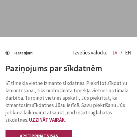
Izvēlies valodu:
LV
EN
Iestatījumi
Paziņojums par sīkdatnēm
Šī tīmekļa vietne izmanto sīkdatnes. Piekrītot sīkdatņu
izmantošanai, tiks nodrošināta tīmekļa vietnes optimāla
darbība. Turpinot vietnes apskati, Jūs piekrītat, ka
izmantosim sīkdatnes Jūsu ierīcē. Savu piekrišanu Jūs
jebkurā laikā varat atsaukt, nodzēšot saglabātās
sīkdatnes.
UZZINĀT VAIRĀK
.
APSTIPRINĀT VISAS