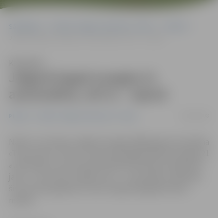
Sākumlapa
Portāla “Jelgavas Vēstnesis” arhīvs
Pilsētā
Jelgavā šogad nozagta 21 automašīna, vēl 31 – rajonā
Klausīties
Jelgavā šogad nozagta 21
automašīna, vēl 31 – rajonā
16/06/2008
Pilsētā
Portāla “Jelgavas Vēstnesis” arhīvs
Naktī uz 14. jūniju Jelgavā nozagta 2008. gada automašīna
«Toyota Yaris», līdz ar to kopumā šogad pilsētā nozagta 21
automašīna. Lai arī iepriekš pilsētā notikušas salīdzinoši
jaunu – divu līdz trīs gadu vecu – automašīnu zādzības,
šis ir pirmais gadījums, kad nozagta šajā gadā ražota
mašīna.