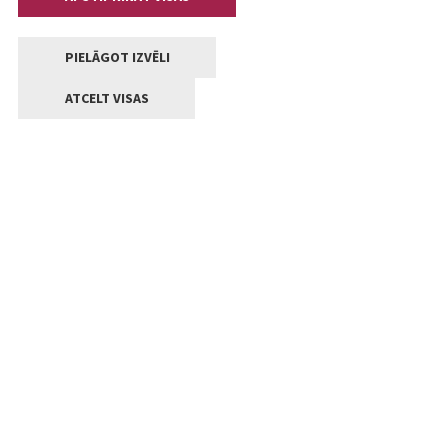
PIELĀGOT IZVĒLI
ATCELT VISAS
Kontakti
Jelgavas valstpilsētas pašvaldība
Lielā iela 11, Jelgava, LV-3001
+371 63005522
pasts@jelgava.lv