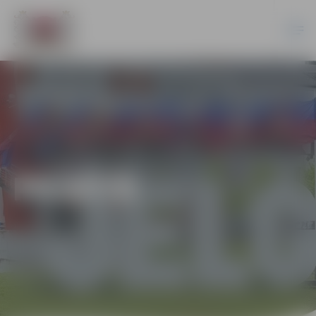
PILSĒTĀ