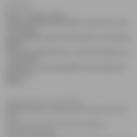
Zane Auziņa
Naktī uz 14. jūniju Jelgavā
nozagta 2008. gada automašīna «Toyota Yaris», līdz
ar to kopumā
šogad pilsētā nozagta 21 automašīna. Lai arī iepriekš
pilsētā
notikušas salīdzinoši jaunu – divu līdz trīs gadu vecu
– automašīnu
zādzības, šis ir pirmais gadījums, kad nozagta šajā
gadā ražota
mašīna.
Jelgavas pilsētas un rajona policijas
pārvaldes Kārtības policijas biroja 2.nodaļas priekšnieks
Andris
Gromoļevs informē, ka Toyota Yaris nozagta no
stāvlaukuma pie mājas