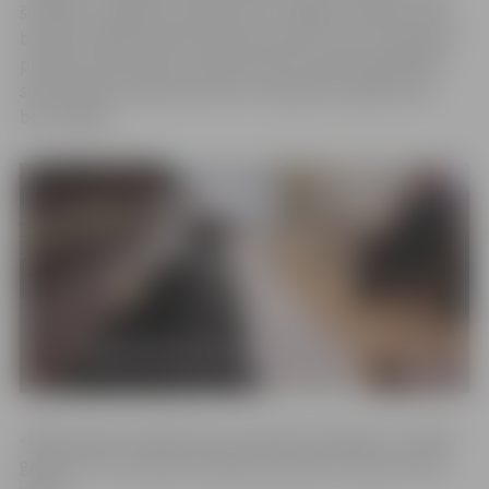
šovakar, 8. augustā, pulksten 20, Jelgavas Svētās Annas
baznīcā notiks kamermūzikas koncerts, bet 10. augustā
pulksten 18 kultūras namā pulcēs festivāla dalībnieku
simfoniskās mūzikas koncerts. Ieeja abos pasākumos –
bez maksas.
«Šādi vasaras mūzikas kursi notiek jau 26. gadu, un esam
gandarīti, ka Latvijā muzikālos jauniešus tie pulcē tieši