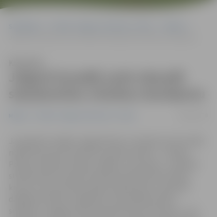
Sākumlapa
Portāla “Jelgavas Vēstnesis” arhīvs
Mūzika
Jelgavā šonedēļ varēs izbaudīt starptautisku mūzikas skanējumu
Klausīties
Jelgavā šonedēļ varēs izbaudīt
starptautisku mūzikas skanējumu
08/08/2018
Mūzika
Portāla “Jelgavas Vēstnesis” arhīvs
Jau gandrīz nedēļu Jelgavā dzīvo un kopā muzicē vairāk
nekā simts jaunie mūziķi no sešām valstīm – Latvijas,
Polijas, Krievijas, Vācijas, Itālijas un Austrijas–, aizvadot
starptautisku vasaras mūzikas festivālu jeb mūzikas
kursus, kuros jaunieši mācās sadarboties un iepazīst
dažādas kultūras. Jāpiebilst, ka šonedēļ mūziķu
sniegumu Jelgavā varēs izbaudīt divos koncertos – jau