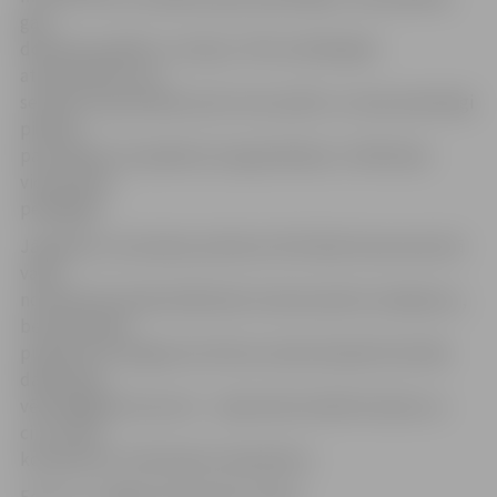
gan
dodoties peldēt uz Lielupi. «Pēc dzirdētajām
atsauksmēm varu
secināt, ka jauniešiem pie mums patīk, un esam pateicīgi
pilsētai
par atbalstu šī pasākuma organizēšanā,» tā Mūzikas
vidusskolas
pedagoģe.
Jāpiebilst, ka šovakar pulksten 20 Svētās Annas baznīcā
varēs
novērtēt festivāla dalībnieku kamersastāvu skanējumu,
bet piektdien
pulksten 18 Jelgavas kultūras namā izskanēs festivāla
dalībnieku
vērienīgākais koncerts – tajā varēs dzirdēt latviešu nu
citu valstu
komponistu simfoniskos skaņdarbus.