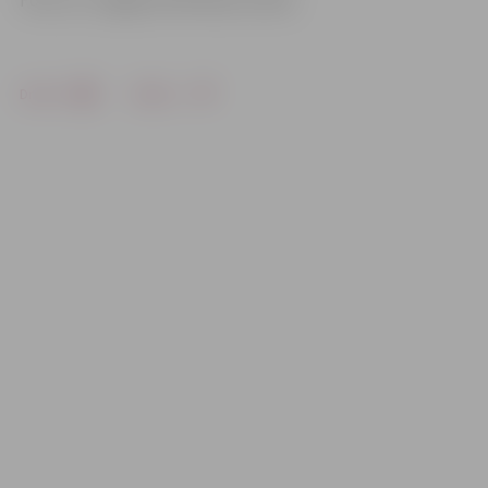
Foto: no «Jelgavas Vēstneša» arhīva
Drukāt
Dalīties