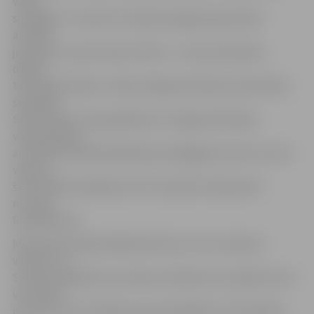
valsts
simtgadē – tā mums ir lieliska iespēja iepazīstināt
ārzemju
jauniešu ar savas valsts kultūru – mūsu dziesmām,
dejām,
tautasdziesmām,» stāsta Jelgavas Mūzikas vidusskolas
skolotāja
Silvija Audre. Viņa papildina, ka Jelgavas Mūzikas
vidusskolā jau
aizvadīts festivāla dalībnieku pedagogu koncerts, kas ir
viena no
šī festivāla tradīcijām, bet rīt pulksten 18 jaunieši
muzicēs
Rundāles pilī.
Mūzikas festivāla dalībnieki dzīvo LLU 8. studentu
viesnīcā, un
S.Audre papildina, ka vasaras mūzikas kursu gaitā viņi ne
vien kopā
muzicē, bet arī atpūšas, gan apmeklējot citas pilsētas,