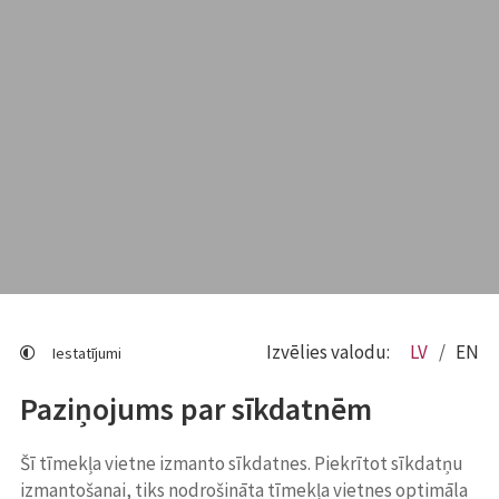
Izvēlies valodu:
LV
EN
Iestatījumi
Paziņojums par sīkdatnēm
Šī tīmekļa vietne izmanto sīkdatnes. Piekrītot sīkdatņu
izmantošanai, tiks nodrošināta tīmekļa vietnes optimāla