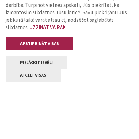
darbība. Turpinot vietnes apskati, Jūs piekrītat, ka
izmantosim sīkdatnes Jūsu ierīcē. Savu piekrišanu Jūs
jebkurā laikā varat atsaukt, nodzēšot saglabātās
sīkdatnes.
UZZINĀT VAIRĀK
.
APSTIPRINĀT VISAS
PIELĀGOT IZVĒLI
ATCELT VISAS
Kontakti