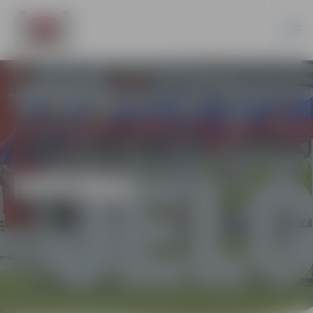
MŪZIKA