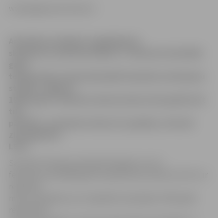
www.jelgavasvestnesis.lv
Anticiklona ietekmē, saglabājoties
skaidram un aukstam laikam, 5. februāra minimālās
gaisa
temperatūras rekordi pārspēti daudzās novērojumu
stacijās. Jelgavas
1940. gada 5. februāra rekords mīnus 29,2 grādi šorīt
tika
pārspēts, sasniedzot mīnus 31,2 grādus, informē
ziņu aģentūra
LETA.
Savukārt Priekuļos pārspēts 83 gadus vecs 5.
februāra minimālās gaisa temperatūras rekords. Šorīt tur
reģistrēti
mīnus 29,4 grādi, par 2,9 grādiem pārspējot 1929. gadā
reģistrētos