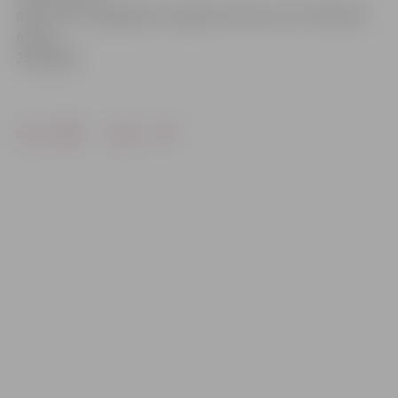
mīnus 23,5. Liepājā šorīt reģistrēti mīnus 24,7, Pāvilostā
mīnus
25,9 grādi.
Drukāt
Dalīties