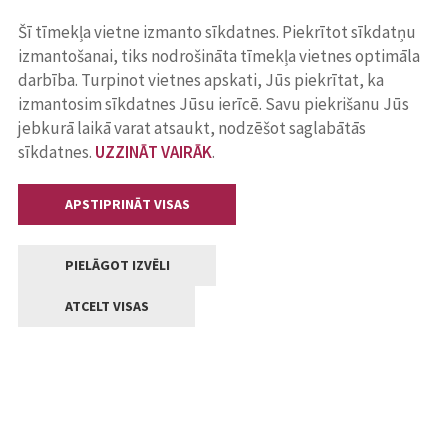
Šī tīmekļa vietne izmanto sīkdatnes. Piekrītot sīkdatņu
izmantošanai, tiks nodrošināta tīmekļa vietnes optimāla
darbība. Turpinot vietnes apskati, Jūs piekrītat, ka
izmantosim sīkdatnes Jūsu ierīcē. Savu piekrišanu Jūs
jebkurā laikā varat atsaukt, nodzēšot saglabātās
sīkdatnes.
UZZINĀT VAIRĀK
.
APSTIPRINĀT VISAS
PIELĀGOT IZVĒLI
ATCELT VISAS