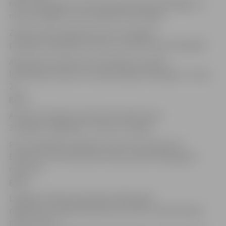
mīnus 26,5 grādus, liecina Latvijas Vides, ģeoloģijas un
meteoroloģijas centra (LVĢMC) informācija.
Zosēnos šorīt reģistrēti mīnus 32,9 grādi,
pārspējot 1994. gada rekordu, kas bija mīnus 28,2 grādi.
Alūksnē šorīt bija mīnus 30,5 grādi, savukārt
līdzšinējais rekords tur bija sasniegts 1976. gadā – mīnus
27
grādi.
Ainažos šorīt gaisa temperatūra bija mīnus
32,2 grādi, 1966. gadā – mīnus 27,7 grādi.
Par trim grādiem pārspēts aukstuma rekords arī
Dobelē, kur šorīt bija mīnus 28, savukārt 1966. gadā –
mīnus 25
grādi.
Liepājā un Pāvilostā pārspēta 1965. gadā
reģistrētā zemākā temperatūra, kad tur bija attiecīgi
mīnus 21,5 un