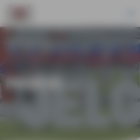
PILSĒTĀ