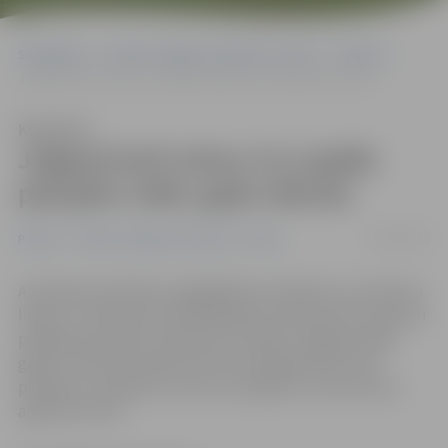
Sākumlapa
Portāla “Jelgavas Vēstnesis” arhīvs
Pilsētā
Jelgavā šorīt mīnus 31,2 grādi; pārspēts 1940. gada rekords
Klausīties
Jelgavā šorīt mīnus 31,2 grādi;
pārspēts 1940. gada rekords
05/02/2012
Pilsētā
Portāla “Jelgavas Vēstnesis” arhīvs
Anticiklona ietekmē, saglabājoties skaidram un aukstam
laikam, 5. februāra minimālās gaisa temperatūras rekordi
pārspēti daudzās novērojumu stacijās. Jelgavas 1940.
gada 5. februāra rekords mīnus 29,2 grādi šorīt tika
pārspēts, sasniedzot mīnus 31,2 grādus, informē ziņu
aģentūra LETA.