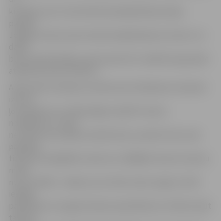
kustības, kas ir neiztrūkstoša daiļslidošanas daļa,»
piebilst
Jelgavas Ledus sporta skolas daiļslidošanas treneris. Lai
darbs
būtu produktīvāks, jaunie sportisti ir sadalīti pa grupām
atbilstoši savam līmenim.
A.Brovenko novērojis, ka bērni pret slidošanas treniņiem
izturas
ļoti nopietni un cītīgi mēģina izpildīt treneru
norādījumus. Tiesa,
ne visiem tas izdodas vienlīdz labi, savukārt tiem, kam
padodas,
tiek doti sarežģītāki uzdevumi, tādējādi neviens nevienu
mirkli
nevar atslābt. «Jāsaka, ka ne tikai treneri augstu vērtē
iespēju
pamācīties no augstas klases speciālistiem. Arī bērni izjūt
tādu kā