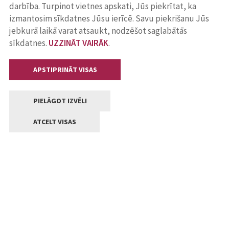
darbība. Turpinot vietnes apskati, Jūs piekrītat, ka
izmantosim sīkdatnes Jūsu ierīcē. Savu piekrišanu Jūs
jebkurā laikā varat atsaukt, nodzēšot saglabātās
sīkdatnes.
UZZINĀT VAIRĀK
.
APSTIPRINĀT VISAS
PIELĀGOT IZVĒLI
ATCELT VISAS
Kontakti