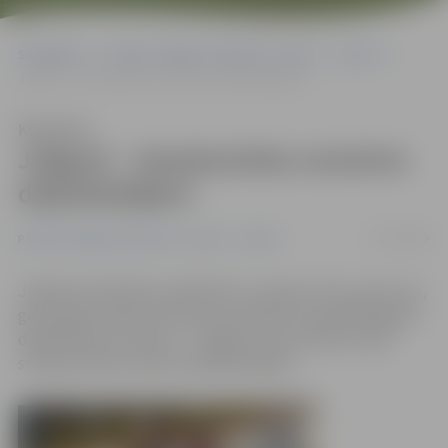
Sākumlapa
Portāla “Jelgavas Vēstnesis” arhīvs
Sports
Jelgavā – starptautiska nometne daiļslidotājiem
Klausīties
Jelgavā – starptautiska nometne
daiļslidotājiem
11/07/2009
Portāla “Jelgavas Vēstnesis” arhīvs
Sports
Jelgavā pulcējušies ap 60 bērnu, kas gan mūsu, gan savu,
gan augstas klases Krievijas speciālistu pavadībā apgūst
daiļslidošanas tehniku – Jelgavas Ledus hallē notiek
starptautiska nometne daiļslidotājiem.