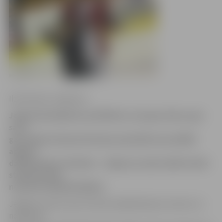
Ilze Knusle-Jankevica
Jelgavā pulcējušies ap 60 bērnu, kas gan mūsu, gan
savu,
gan augstas klases Krievijas speciālistu pavadībā
apgūst
daiļslidošanas tehniku – Jelgavas Ledus hallē notiek
starptautiska
nometne daiļslidotājiem.
Jelgavas Ledus sporta skolas daiļslidošanas treneris un
nometnes