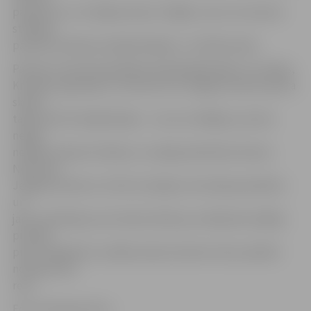
pacēlumu un trenējas daudz cītīgāk, zinot, ka treneris
strādā ar
pasaulē zināmiem daiļslidotājiem,» tā A.Brovenko.
Pavisam nometnē piedalās ap 60 daiļslidotāju no Latvijas,
Krievijas, Igaunijas un Lietuvas. No Jelgavas Ledus sporta
skolas
tajā startē 15 daiļslidotāju – tie, kuri vēlējās, jo šoreiz
nebija
nekādu atlases kritēriju un varēja pieteikties ikviens.
Nometne
Jelgavā notiek no 4. līdz 22. jūlijam, bet daļa speciālistu
un
jauno slidotāju prom dosies ātrāk, jau nākamās nedēļas
pirmajā
pusē. Jāpiebilst, ka šāda veida nometne mūsu pilsētā
notiek pirmo
reizi.
Foto: Kristaps Hercs