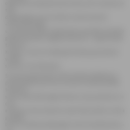
organizators Andrejs Brovenko stāsta, ka šī ir nometne ne
tikai
daiļslidotājiem, bet arī mācību stunda treneriem.
«Nometnē piedalās
un ar padomu palīdz vairāki ārvalstu speciālisti, bet īpaši
gribētos pieminēt Jevgēņiju Rukavicinu – augstas klases
treneri no
Krievijas -, pie kura trenējas gan Krievijas, gan pasaules
vadošie
sportisti,» teic A.Brovenko.
Šī nometne galvenokārt veltīta tehnikas slīpēšanai un
pilnveidošanai, kā arī tam, lai treneri uzzinātu jaunākās
tendences
sporta veidā. «Bērni apgūst lēcienus, soļus, griezienus un
citus
elementus. Katru elementu viņiem rāda, skaidro un māca
pa daļām,
līdz ar to sanāk pamatīgi apgūt visas šīs tehniskās lietas,»