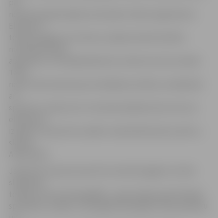
par
nometnes galvenajiem principiem stāsta organizators.
Elementu
tehniku apgūst arī treneri, jo šajā nometnē mācību
metodika netiek
apspriesta. «Arī daiļslidošanā visu laiku kaut kas mainās.
Tā kā
nesen tika ieviesta jauna tiesāšanas sistēma, mainījušies
arī
sportistu uzdevumi un treneriem jādomā, kā un kurus
elementus
izpildīt, lai sportists savāktu maksimāli daudz punktu,»
skaidro
A.Brovenko.
Jāatzīmē, ka jaunie sportisti nometnē apgūst ne tikai
slidošanas
tehniku, bet arī horeogrāfiju – gan Latvijas, gan Krievijas
speciālistu vadībā. «Horeogrāfi slidotājiem māca plastiku
un