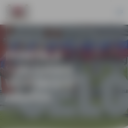
PORTĀLA
“JELGAVAS
VĒSTNESIS”
ARHĪVS