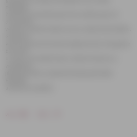
nekaitīgas
baterijas. Tas saudzētu gan mūsu veselību, gan citu
dzīvo radību
veselību, saudzētu dabas resursus, dabas daudzveidību.
Galvenais ir
katram pilsonim būt aktīvam šajā jomā. Katrs mēs gribam
būt vesels
un stiprs. Tad ir jāsāk rīkoties. Jāatmet slinkums un
vienaldzība,
jādomā par dabu un jānodod baterijas pārstrādei.
Baterijām
atkritumos nav jābūt.»
Drukāt
Dalīties