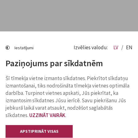
Izvēlies valodu:
LV
EN
Iestatījumi
Paziņojums par sīkdatnēm
Šī tīmekļa vietne izmanto sīkdatnes. Piekrītot sīkdatņu
izmantošanai, tiks nodrošināta tīmekļa vietnes optimāla
darbība. Turpinot vietnes apskati, Jūs piekrītat, ka
izmantosim sīkdatnes Jūsu ierīcē. Savu piekrišanu Jūs
jebkurā laikā varat atsaukt, nodzēšot saglabātās
sīkdatnes.
UZZINĀT VAIRĀK
.
APSTIPRINĀT VISAS