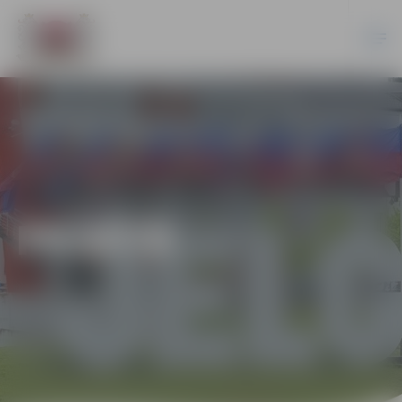
PILSĒTĀ