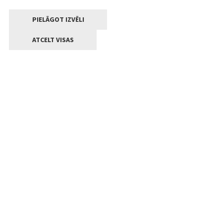
PIELĀGOT IZVĒLI
ATCELT VISAS
Kontakti
Jelgavas valstpilsētas pašvaldība
Lielā iela 11, Jelgava, LV-3001
+371 63005522
pasts@jelgava.lv