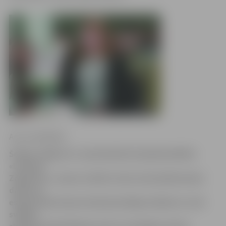
Arturs Neikšāns
Šodien Jelgavas 3. pamatskolā viesojās biedrība
«Latvijas
Zaļā josta», lai par izcīnīto trešo vietu pētniecisko
darbu un
eseju konkursā par bateriju kaitīgo ietekmi uz vidi
sveiktu