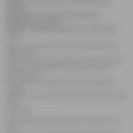
skolnieci Aneti Balodi, kā arī, lai pārējos skolas
skolēnus
iepazīstinātu ar interesantiem faktiem un
pētījumiem par sadzīves
atkritumu savākšanas, šķirošanas un pārstrādes
nozīmi.
Jelgavas 3. pamatskolas 5.b klases skolnieces Anetes
Balodes eseja
par tēmu «Ko tu zini par baterijām un ko tu vari darīt, lai
novērstu to kaitīgo ietekmi uz vidi?» 50 konkursa
dalībnieku vidū
tika atzīta par trešo labāko, par ko viņai pārstāvji no
«Latvijas
Zaļās jostas» un A/S «BAO» klātienē pasniedza īpašu balvu
– MP4
atskaņotāju.
Šodien atbalstīt Aneti bija ieradies arī viņas tēvs Juris,
kurš