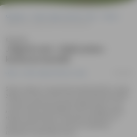
Sākumlapa
Portāla “Jelgavas Vēstnesis” arhīvs
Pilsētā
Jelgavā sveic «Zaļās jostas» konkursa laureāti
Klausīties
Jelgavā sveic «Zaļās jostas»
konkursa laureāti
25/02/2009
Pilsētā
Portāla “Jelgavas Vēstnesis” arhīvs
Šodien Jelgavas 3. pamatskolā viesojās biedrība «Latvijas
Zaļā josta», lai par izcīnīto trešo vietu pētniecisko darbu
un eseju konkursā par bateriju kaitīgo ietekmi uz vidi
sveiktu skolnieci Aneti Balodi, kā arī, lai pārējos skolas
skolēnus iepazīstinātu ar interesantiem faktiem un
pētījumiem par sadzīves atkritumu savākšanas,
šķirošanas un pārstrādes nozīmi.