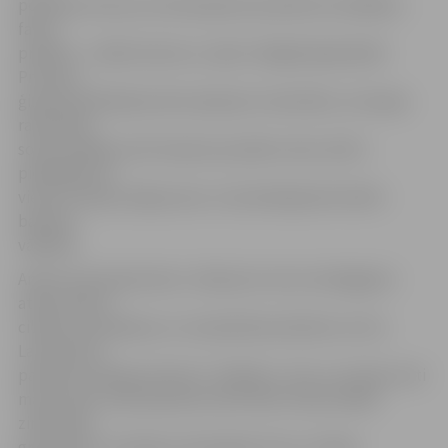
portālam atzina, ka meita ģimeni praktiski nostādījusi
fakta
priekšā – ir šāds konkurss, tajā ir obligāti jāpiedalās!
Protams,
ģimene palīdzēja Anetei apkopot materiālus, lai esejas
rakstīšana
sokas veiklāk, kā arī kopā ar jaunāko meitu aktīvi
piedalījās vēl
vienā «Latvijas Zaļās jostas» izsludinātajā aktivitātē –
bateriju
vākšanā.
Anete savā esejā raksta: «Daba ļoti cieš no kaitīgajiem
atkritumiem
cilvēku nezināšanas un vienaldzības dēļ. Bet vai tīra
Latvija būtu
pasaules mēroga rekords? Atbilde ir «nē», jo Latvija ir ļoti
maza valsts visas pasaules kartē. Būtu labi, ja kāda
zinātnieku
grupa būtu izveidojusi ekoloģiski tīras un dabai