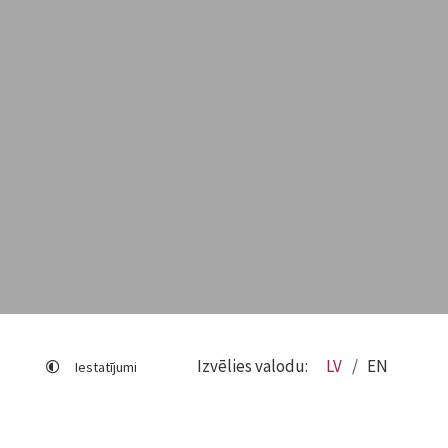
Izvēlies valodu:
LV
EN
Iestatījumi