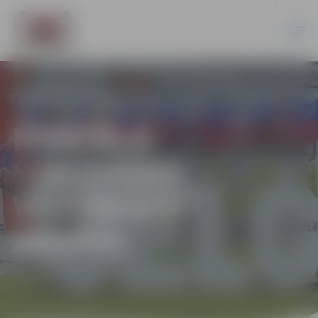
PORTĀLA
“JELGAVAS
VĒSTNESIS”
ARHĪVS