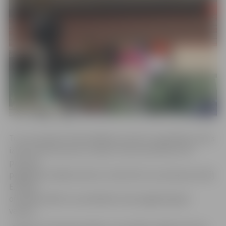
To, ka Latvijas šī brīža labākais tenisists nepalīdzēs valsts
izlasei Deivisa kausā, Latvijas Tenisa savienība (LTS)
paziņoja
pagājušās nedēļas sākumā. Jāatzīmē, ka savainojuma dēļ
E.Gulbis
oficiālās spēlēs nav piedalījies kopš pagājušā gada
vasaras.