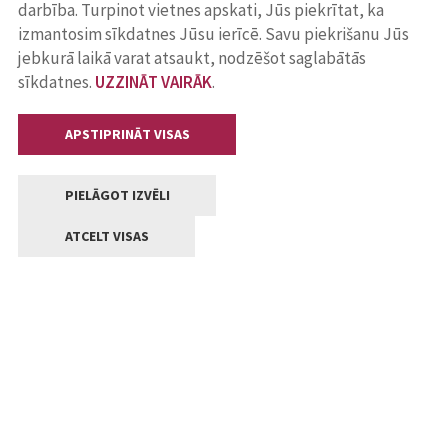
darbība. Turpinot vietnes apskati, Jūs piekrītat, ka
izmantosim sīkdatnes Jūsu ierīcē. Savu piekrišanu Jūs
jebkurā laikā varat atsaukt, nodzēšot saglabātās
sīkdatnes.
UZZINĀT VAIRĀK
.
APSTIPRINĀT VISAS
PIELĀGOT IZVĒLI
ATCELT VISAS
Kontakti