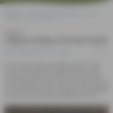
Sākumlapa
Portāla “Jelgavas Vēstnesis” arhīvs
Sports
Jelgavā trenējas arī Ernests Gulbis
Klausīties
Jelgavā trenējas arī Ernests Gulbis
01/02/2017
Portāla “Jelgavas Vēstnesis” arhīvs
Sports
Lai arī Latvijas šī brīža meistarīgākais tenisists Ernests
Gulbis, kurš jaunākajā ATP rangā ierindojas 153. vietā,
nepalīdzēs Latvijas izlasei Deivisa kausa izcīņas spēlēs
pret Norvēģijas sportistiem, tomēr viņš izmantoja iespēju
un vakar aizvadīja pusotru stundu garu treniņu Zemgales
Olimpiskajā centrā ieklātajā mākslīgā seguma kortā.