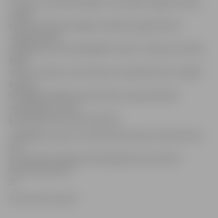
«Ernests izmantoja iespēju un aizvadīja Jelgavā treniņu.
Latvijā
šobrīd nav daudz iespēju trenēties augstā līmenī –
Jelgavā šobrīd
pulcējušies valsts spēcīgākie tenisisti. Tā bija viņa izvēle,
tādēļ
mums ir prieks, ka viņš izlasei var palīdzēt kaut vai šādā
statusā.
Oficiālajās spēlēs laukumā mēs viņu gan diemžēl
neredzēsim,» tā LTS
ģenerālsekretārs Kārlis Lejnieks.
Jāatgādina, ka jau rīt notiks Deivisa kausa izcīņas izloze,
bet
pirmā spēle Zemgales Olimpiskajā centrā notiks 3.
februārī pulksten
15.
Foto: Austris Auziņš