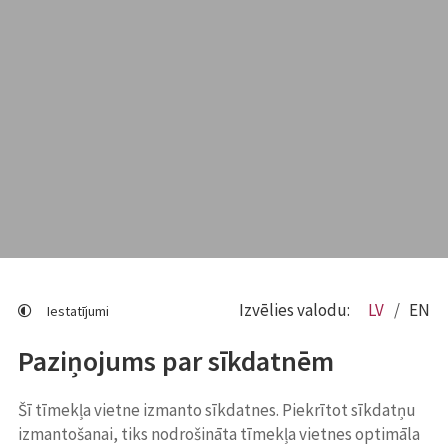
Izvēlies valodu:
LV
EN
Iestatījumi
Paziņojums par sīkdatnēm
Šī tīmekļa vietne izmanto sīkdatnes. Piekrītot sīkdatņu
izmantošanai, tiks nodrošināta tīmekļa vietnes optimāla