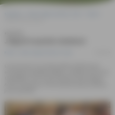
Sākumlapa
Portāla “Jelgavas Vēstnesis” arhīvs
Pilsētā
Jelgavā turpinās izlaidumi
Klausīties
Jelgavā turpinās izlaidumi
26/06/2008
Pilsētā
Portāla “Jelgavas Vēstnesis” arhīvs
Lai arī vairums 9. un 12. klašu skolēnu izlaidumus jau
nosvinējuši aizvadītājās nedēļās, ir audzēkņi, kam tas vēl
tikai gaidāms. Tā rīt un parīt izlaidumi notiks Jelgavas
Amatu vidusskolā, kur skolu absolvēs septiņu profesiju
jaunie speciālisti.