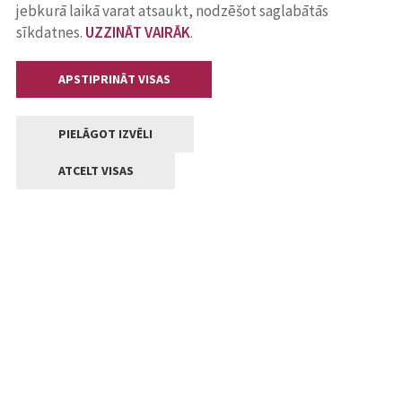
jebkurā laikā varat atsaukt, nodzēšot saglabātās
sīkdatnes.
UZZINĀT VAIRĀK
.
APSTIPRINĀT VISAS
PIELĀGOT IZVĒLI
ATCELT VISAS
Kontakti
Jelgavas valstpilsētas pašvaldība