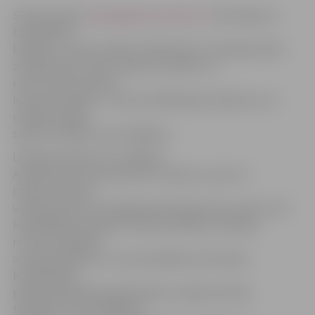
Skolā portālu
www.jelgavasvestnesis.lv
informēja, ka
šonedēļ 108
beidzēji – pavāru palīgi, atslēdznieki, montāžas darba
atslēdznieki, frizieri, pavāri, konditori un
mazumtirdzniecības
komercdarbnieki – kārto kvalifikācijas eksāmenu, lai
nedēļas nogalē
saņemtu diplomu par beigšanu.
Līdzīga situācija ir arī Jelgavas
Amatniecības vidusskolā, kur šodien un pat rīt –
izlaiduma dienā
visām grupām, kas šogad grasās beigt skolu, jāiztur vēl
kvalifikācijas eksāmeni. Vakar eksāmenus kārtoja
remontstrādnieki
ar pamatizglītību un automehāniķi, bet šodien
kvalifikācijas
pārbaude gaidāma galdniekiem, apdares darba
tehniķiem, automehāniķa