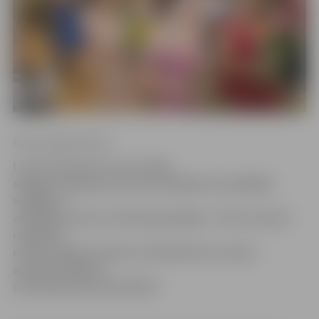
Ritma Gaidamoviča
Lai arī vairums 9. un 12. klašu
skolēnu izlaidumus jau nosvinējuši aizvadītājās
nedēļās, ir
audzēkņi, kam tas vēl tikai gaidāms. Tā rīt un parīt
izlaidumi
notiks Jelgavas Amatu vidusskolā, kur skolu
absolvēs septiņu
profesiju jaunie speciālisti.