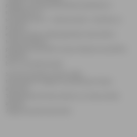
palīgiem, vienai grupai ēdināšanas pakalpojumu
speciālistiem un
sekretārēm. Bet rīt – izlaiduma dienā – teorētisko un
praktisko
eksāmenu kārtos mēbeļu galdnieki, datorsistēmu
tehniķi, ēdināšanas
pakalpojuma speciālisti 2. grupa. Daļai jauno speciālistu
izlaidums
būs 27., bet daļai 30. jūnijā.
Savukārt 29. jūnijā no skolas svinīgi
tiks pavadīti arī Jelgavas 4. pamatskolas 6. klases
absolventi.
Tajā pašā dienā 9. klases skolēni un 12. klases skolēni
absolvēs
Jelgavas speciālo pamatskolu.