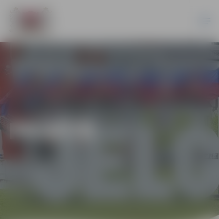
PILSĒTĀ