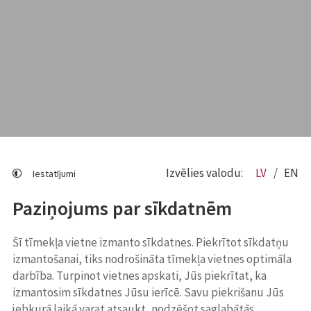
Izvēlies valodu:
LV
EN
Iestatījumi
Paziņojums par sīkdatnēm
Šī tīmekļa vietne izmanto sīkdatnes. Piekrītot sīkdatņu
izmantošanai, tiks nodrošināta tīmekļa vietnes optimāla
darbība. Turpinot vietnes apskati, Jūs piekrītat, ka
izmantosim sīkdatnes Jūsu ierīcē. Savu piekrišanu Jūs
jebkurā laikā varat atsaukt, nodzēšot saglabātās