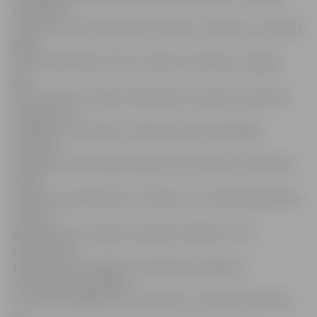
Liene Rulle
skaidro, ka starptautiskais seminārs uzsākts jau aizvadītā
gada
martā. Šajā laikā notikuši vairāki semināri gan Jelgavā,
gan
Lietuvā, kā arī projekta dalībnieku pieredzes apmaiņas
braucieni uz
Helleforsu Zviedrijā un Prāgu Čehijā. Iepriekšējais
seminārs
projekta laikā risinājās Jelgavā, kad vairāk tika analizēta
mūsu
pilsētas situācija plūdu kontekstā, visvairāk apdraudētie
rajoni un
galvenie riski. Jelgavas speciālisti dalījās arī savā
pieredzē par
plūdu seku mazināšanu, palīdzības sniegšanu,
iedzīvotāju apziņošanu
un citiem jautājumiem. Iepriekš savu pieredzi klāstījuši