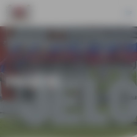
PILSĒTĀ