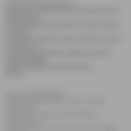
Turpinot pilnveidot zināšanas
plūdu seku mazināšanā, kā arī lai izzinātu ārvalstu
kolēģu pieredzi
šajā jautājumā, kas perspektīvā var būt izmantota
arī Jelgavā,
ceturtdien un piektdien Jelgavas pilsētas un rajonu
pašvaldību, kā
arī Valsts ugunsdzēsības un glābšanas dienesta
Jelgavas brigādes
speciālisti piedalīsies seminārā Šauļos,
Lietuvā.
Seminārs ir kā kārtējā sadaļa
starptautiskajam projektam «Latvijas – Lietuvas
sadarbība cīņai
pret plūdiem». Jelgavas domes Attīstības un
pilsētplānošanas
pārvaldes Projektu vadības sektora projektu vadītāja