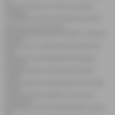
arī
eksperti no Čehijas, bet ceturtdien un piektdien
notiekošajā
seminārā galvenokārt tiks akcentēta Šauļu pieredze.
Paredzēts, ka, turpinot projektu,
nākamnedēļ mācības atkal notiks Jelgavā – reģionālajā
Pieaugušo
izglītības centrā. «Jelgavā mācības paredzētas divās
daļās –
teorētiskajā un praktiskajā. Nākamnedēļ Jelgavas
reģionālajā
Pieaugošo izglītības centrā risināsies teorētiskās
mācības,
savukārt septembrī un nākamā gada pavasarī ar plūdu
situāciju
simulāciju, palīdzības sniegšanu, dienestu darba
koordināciju un
līdzīgām lietām notiks arī praktiskās mācības. Vēl pirms
tām