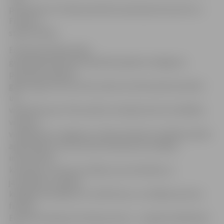
paredzēts arī trešais pieredzes apmaiņas brauciens uz
Franciju,»
stāsta L.Rulle.
Eiropas Komisijas Vides
ģenerāldirektorāta finansētā projekta noslēgums
paredzēts nākamā
gada maijā. Līdz tam tiks izdoti arī informatīvie bukleti
un
videofilma par rīcību plūdu situācijā, kā arī izstrādātas
vienotas
vadlīnijas par Jelgavas un Šauļu dienestu darbību plūdu
apkarošanai. Līdz tam tiks īstenotas arī vairākas
informatīvās
kampaņas, tostarp arī tādas, kas orientētas uz
jauniešiem. Projekta
kopējais finansējums ir 223 872 eiro, no tā 80 procentus
finansē
Eiropas Komisija, bet 20 procentus – projekta dalībnieki