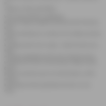
no
Jelgavas un Šauļu pašvaldības.
Valsts Ugunsdzēsības un glābšanas
dienesta Jelgavas brigādes priekšnieks Aldis Feldmanis,
kas ar
nelielu priekšlasījumu uzstāsies arī šīs nedēļas seminārā,
atzīst,
ka Jelgavai plūdu risks ir augsts – pilsēta atrodas zemu,
tādēļ
nokrišņiem bagātākās ziemās, kā arī veidojoties ledus
sablīvējumiem, plūdu risks pastāv gan Jelgavas rajonā,
gan arī
pilsētā. Tas apdraud upes tuvumā dzīvojošos, turklāt
rada arī
kanalizācijas sistēmas applūšanas draudus un citus
riskus.