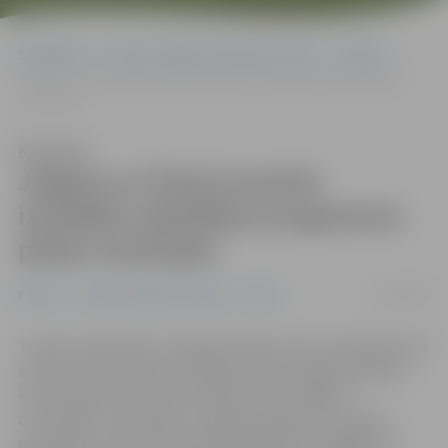
Sākumlapa
Portāla “Jelgavas Vēstnesis” arhīvs
Pilsētā
Jelgava un Šauļi turpinās izstrādāt sadarbības programmu plūdu
situācijām
Klausīties
Jelgava un Šauļi turpinās
izstrādāt sadarbības programmu
plūdu situācijām
11/06/2008
Pilsētā
Portāla “Jelgavas Vēstnesis” arhīvs
Turpinot pilnveidot zināšanas plūdu seku mazināšanā, kā
arī lai izzinātu ārvalstu kolēģu pieredzi šajā jautājumā,
kas perspektīvā var būt izmantota arī Jelgavā,
ceturtdien un piektdien Jelgavas pilsētas un rajonu
pašvaldību, kā arī Valsts ugunsdzēsības un glābšanas