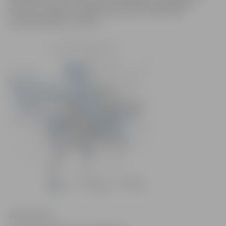
dienesta Jelgavas brigādes speciālisti piedalīsies
seminārā Šauļos, Lietuvā.
Zane Auziņa