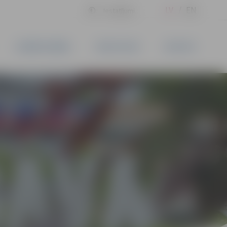
LV
EN
Iestatījumi
UZŅĒMĒJDARBĪBA
PAKALPOJUMI
KONTAKTI