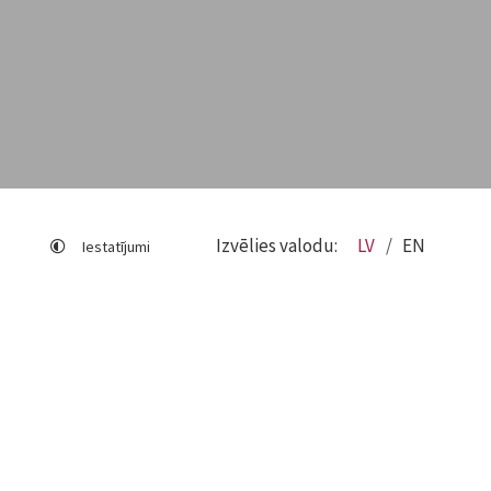
Izvēlies valodu:
LV
EN
Iestatījumi