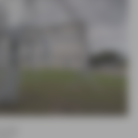
aizvadīja
ījās par