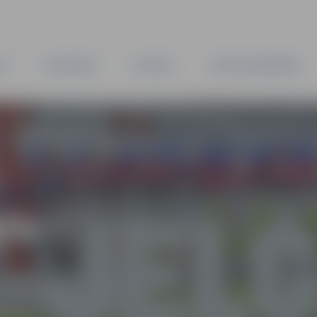
TA
PAŠVALDĪBA
IESTĀDES
KAPITĀLSABIEDRĪBAS
TS