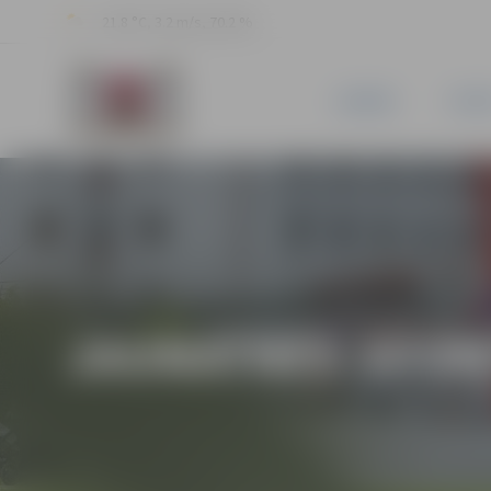
21.8 °C, 3.2 m/s, 70.2 %
JAUNUMI
PILSĒ
JAUNATNES SPOR