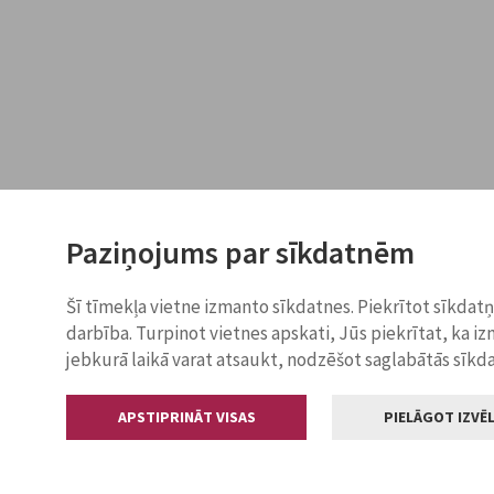
Paziņojums par sīkdatnēm
Šī tīmekļa vietne izmanto sīkdatnes. Piekrītot sīkdat
darbība. Turpinot vietnes apskati, Jūs piekrītat, ka i
jebkurā laikā varat atsaukt, nodzēšot saglabātās sīkd
APSTIPRINĀT VISAS
PIELĀGOT IZVĒL