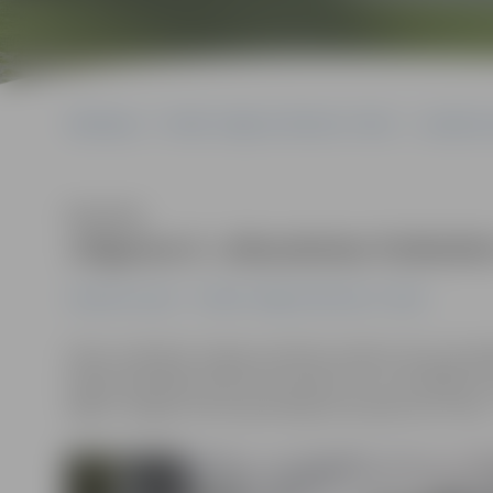
Sākumlapa
Portāla “Jelgavas Vēstnesis” arhīvs
Jaunatnes 
Klausīties
Jelgavas 6. vidusskolas futbolist
Jaunatnes sports
Portāla “Jelgavas Vēstnesis” arhīvs
Vakar noslēdzās Jelgavas pilsētas skolēnu 46. spartak
šogad piedalījās deviņas komandas. Par uzvarētājiem kļ
ieguva Jelgavas Valsts ģimnāzijas komanda, bet trešo 