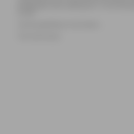
godalgotajām vietām. Spēles garums – divi 10 minūšu 
puslaiki.
Ziņa tiks papildināta ar turnīra tabulu…
Foto: Austris Auziņš