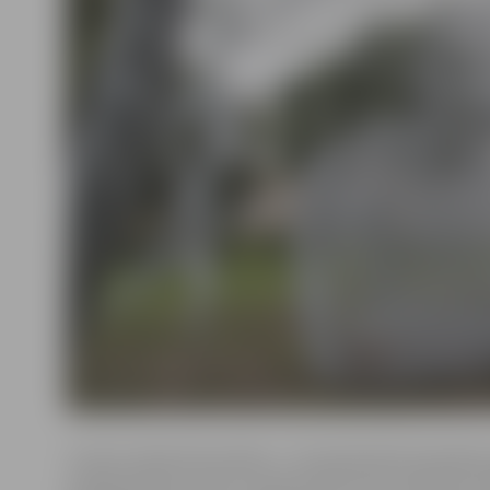
Turnīrs notika divas dienas – 19. septembrī komandas 
priekšsacīkstes, bet 21. septembrī jaunie futbolisti cīn