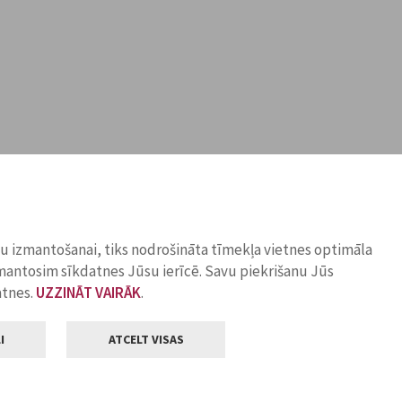
ņu izmantošanai, tiks nodrošināta tīmekļa vietnes optimāla
zmantosim sīkdatnes Jūsu ierīcē. Savu piekrišanu Jūs
atnes.
UZZINĀT VAIRĀK
.
I
ATCELT VISAS