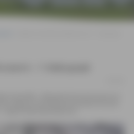
sports
Jelgavas 6. vidusskolas futbolisti uzvar 6. – 7. klašu grupā
i uzvar 6. – 7. klašu grupā
22/09/2016
iāde futbolā 2003. – 2004. gadā dzimušo zēnu grupā, kurā
uva Jelgavas 6. vidusskolas jaunie futbolisti, otro vietu
– Jelgavas Spīdolas ģimnāzijas puiši.