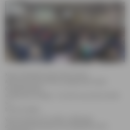
Kluba «Olimpiskais rings» boksa treneris
Aleksandrs Knohs informē, ka jelgavnieki Latvijas
čempionātā kopā
izcīnīja piecas medaļas – trīs zelta un pa vienai sudraba
un
bronzas medaļai.
Valsts čempiona titulu 2005. un 2006. gadā
dzimušo jauniešu grupā svara kategorijā līdz 44,5