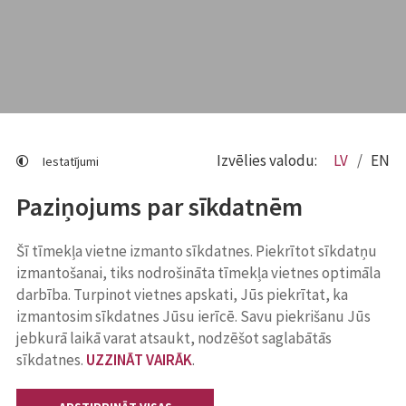
Izvēlies valodu:
LV
EN
Iestatījumi
Paziņojums par sīkdatnēm
Šī tīmekļa vietne izmanto sīkdatnes. Piekrītot sīkdatņu
izmantošanai, tiks nodrošināta tīmekļa vietnes optimāla
darbība. Turpinot vietnes apskati, Jūs piekrītat, ka
izmantosim sīkdatnes Jūsu ierīcē. Savu piekrišanu Jūs
jebkurā laikā varat atsaukt, nodzēšot saglabātās
sīkdatnes.
UZZINĀT VAIRĀK
.