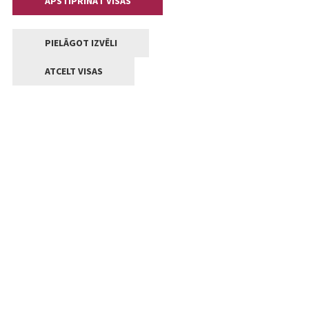
APSTIPRINĀT VISAS
PIELĀGOT IZVĒLI
ATCELT VISAS
Kontakti
Jelgavas valstpilsētas pašvaldība
Lielā iela 11, Jelgava, LV-3001
+371 63005522
pasts@jelgava.lv