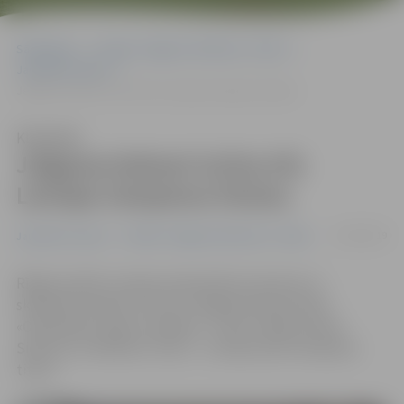
Sākumlapa
Portāla “Jelgavas Vēstnesis” arhīvs
Jaunatnes sports
Jelgavas bokseri izcīna trīs Latvijas čempiona titulus
Klausīties
Jelgavas bokseri izcīna trīs
Latvijas čempiona titulus
23/09/2019
Jaunatnes sports
Portāla “Jelgavas Vēstnesis” arhīvs
Rīgā aizvadīts Latvijas čempionāts junioriem un
skolēniem boksā, kurā trīs Jelgavas boksa kluba
«Olimpiskais rings» audzēkņi – Artūrs Vaišļa, Deniss
Sidorovs un Markuss Tenčs – izcīnīja valsts čempiona
titulu.