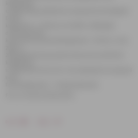
kilogramiem
izcīnīja A.Vaišļa, šajā pašā vecuma grupā svara kategorijā
līdz 48
kilogramiem – D.Sidorovs, bet 2003. un 2004. gadā
dzimušo jauniešu
konkurencē svarā līdz 60 kilogramiem – M.Tenčs. 2. vietu
2003. un
2004. gadā dzimušo jauniešu konkurencē svarā līdz 56
kilogramiem
izcīnīja Daniils Vocišs, bet 3. vietu šajā pašā vecuma grupā
svarā
līdz 38 kilogramiem – Timofejs Kaliņonoks.
Foto: no trenera A.Knoha arhīva
Drukāt
Dalīties