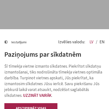
Izvēlies valodu:
LV
EN
Iestatījumi
Paziņojums par sīkdatnēm
Šī tīmekļa vietne izmanto sīkdatnes. Piekrītot sīkdatņu
izmantošanai, tiks nodrošināta tīmekļa vietnes optimāla
darbība. Turpinot vietnes apskati, Jūs piekrītat, ka
izmantosim sīkdatnes Jūsu ierīcē. Savu piekrišanu Jūs
jebkurā laikā varat atsaukt, nodzēšot saglabātās
sīkdatnes.
UZZINĀT VAIRĀK
.
APSTIPRINĀT VISAS