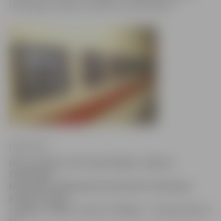
Ulda Rogas izstādes vienkārši nav iedomājama.
Ligita Vaita
Divus mēnešus, līdz maija beigām, Jelgavas
Zinātniskās
bibliotēkas (JZB) galerijā apskatāma Ulda Rogas
pasteļu izstāde
«Jelgava. Tālāk no centra. Studijas». «Tu ļauj mums it