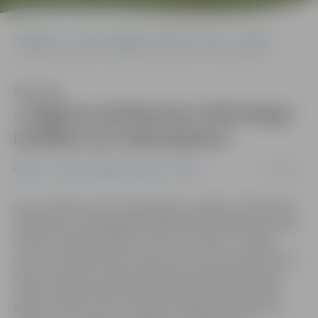
Sākumlapa
Portāla “Jelgavas Vēstnesis” arhīvs
Kultūra
«Jelgavas jubileja bez Ulda Rogas izstādes nav iedomājama»
Klausīties
«Jelgavas jubileja bez Ulda Rogas
izstādes nav iedomājama»
03/04/2015
Kultūra
Portāla “Jelgavas Vēstnesis” arhīvs
Divus mēnešus, līdz maija beigām, Jelgavas Zinātniskās
bibliotēkas (JZB) galerijā apskatāma Ulda Rogas pasteļu
izstāde «Jelgava. Tālāk no centra. Studijas». «Tu ļauj
mums it kā ieskatīties savā virtuvē, jo, ja nenonāktu šeit,
kāds no darbiem varbūt vēlāk būtu pārtapis akvarelī,»
norāda Jelgavas Mākslinieku biedrības vadītājs Māris
Brancis. Viņš uzsver, ka Jelgavas 750 gadu jubileja bez