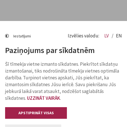
Izvēlies valodu:
LV
EN
Iestatījumi
Paziņojums par sīkdatnēm
Šī tīmekļa vietne izmanto sīkdatnes. Piekrītot sīkdatņu
izmantošanai, tiks nodrošināta tīmekļa vietnes optimāla
darbība. Turpinot vietnes apskati, Jūs piekrītat, ka
izmantosim sīkdatnes Jūsu ierīcē. Savu piekrišanu Jūs
jebkurā laikā varat atsaukt, nodzēšot saglabātās
sīkdatnes.
UZZINĀT VAIRĀK
.
APSTIPRINĀT VISAS