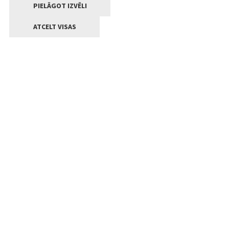
PIELĀGOT IZVĒLI
ATCELT VISAS
Kontakti
Jelgavas valstpilsētas pašvaldība
Lielā iela 11, Jelgava, LV-3001
+371 63005522
pasts@jelgava.lv
Klientu apkalpošana