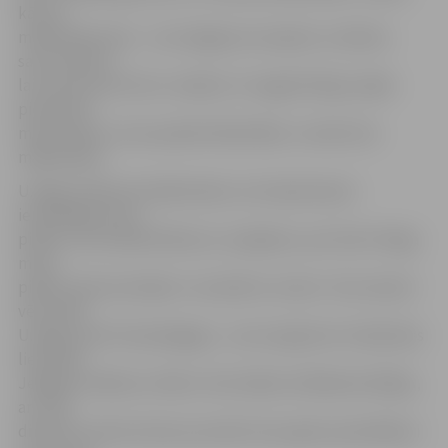
kā veci
mākslinieki dara – viņi staigā pa muzejiem un dāvina
savus darbus,
lai vismaz kaut kā tur nokļūtu. Es tagad līdzīgi, tāpēc
pieņemiet
manu darbu, lai tas paliek bibliotēkā,» ironiski teic
mākslinieks.
U.Roga zināms kā mākslinieks, kurš īpaši daudz
iemūžinājis mūsu
pilsētu. Kā norāda M.Brancis, iespējams, pat tieši U.Roga
mūsu
pilsētu dokumentējis ir visvairāk no visiem. Taču daudzi
vēl vairāk
U.Rogu pazīst kā pedagogu – pie viņa gleznot mācījušies
liela daļa
Jelgavas mākslas cilvēku. Kā izstādes atklāšanā atklājas,
arī JZB
direktore Lāsma Zariņa savulaik vienu gadu apmeklējusi