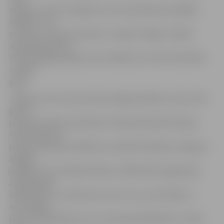
aspekts, nereti viņš glezno no automašīnas priekšējā
sēdekļa. «Tur,
protams, vietas nav daudz,» smejas U.Roga. Izstādē
apskatāmie darbi
tapuši pēdējos gados, bet vairākums no tiem tikai 2014.
un 2015.
gadā.
Jelgava, taču ne jau ierastā Jelgava pilsētas centrā, bet
gan no
pavisam mazām, daudziem neatpazīstamām ieliņām,
tieši tāda mūsu
pilsēta skatāma izstādē, kas veidota kā dāvana Jelgavai
apaļajā
jubilejā. Taču vēl kādu dāvanu mākslinieks sagatavoja
Zinātniskajai
bibliotēkai, un, pārtraucot savu runu, viņš skrēja uz
automašīnu
pēc vēl kādas gleznas, kur redzama bibliotēka. «Ziniet,