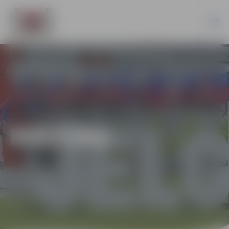
KULTŪRA