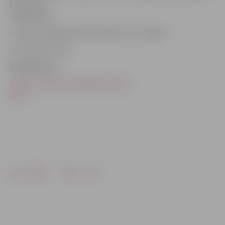
kursus pie
mākslinieka.
Izstāde JZB galerijā skatāma līdz 31. maijam.
Foto: Raitis Supe
Saistītā ziņa
Svētkos mainīts bibliotēku darba
laiks
Drukāt
Dalīties