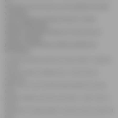
kā
ieskatīties savā virtuvē, jo, ja nenonāktu šeit, kāds
no darbiem
varbūt vēlāk būtu pārtapis akvarelī,» norāda
Jelgavas Mākslinieku
biedrības vadītājs Māris Brancis. Viņš uzsver, ka
Jelgavas 750 gadu
jubileja bez Ulda Rogas izstādes vienkārši nav
iedomājama.
Izstādē apskatāmie darbi katrs tapis īsā laikā – apmēram
stundā.
«AR šiem darbiem strādāju tikai uz vietas, ārā, pie
objektiem,
tāpēc darbi ir mazi. Šie darbi tapuši apmēram stundas
laikā,
pārnākot mājās, tiem neko vairs nedaru – kādi ir, tādi ir,»
stāsta
mākslinieks. Viņš gan piebilst, ka darbu izmēru nosaka vēl
kāds