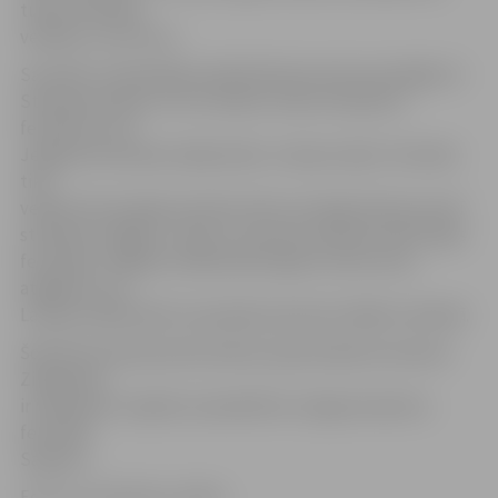
tukšu vidu alas
veidolā,» tā I.Pirvics.
Savukārt citā Kanādas pilsētā Edmontonā norisinājās 14.
Starptaustiskais «Ice on whyte» ledus skulptūru
festivāls, kurā
Jelgavas komanda radīja darbu «Vasaras vējš». Šis darbs
tika
veidots kā vasarīgs sievietes tēls, kas liegi izliecies pretī
stilizētai zvaigžņu, ziedu un taureņu plūsmai. Abos šajos
festivālos Jelgavas mākslinieki ieguva trešo vietu,
atgādinot, ka
Latvijas mākslinieki ir joprojām pasaules labāko trijniekā.
Šobrīd komanda pilnā sastāvā, piepulcējoties Ainaram
Zingnikam,
ir ieradusies Japānā, lai piedalītos sniega skulptūru
festivālā
Sapporo.
Foto: no «Kultūras» arhīva