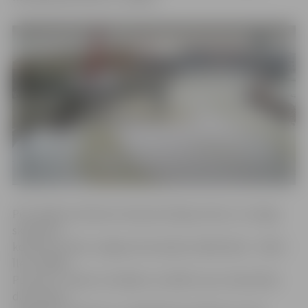
Pēc dalības Harbinas Starptautiskajos ledus un sniega
skulptūru
konkursos Ķīnā, Jelgavas komandas mākslinieki – Kārlis
Īle un Maija
Puncule – devās uz Kanādu, lai rādītu savu meistarību
divos ledus