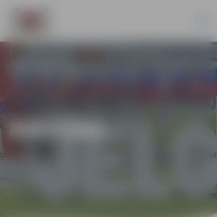
KULTŪRA