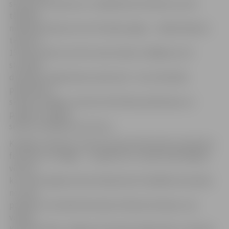
skulptūru konkursos. «Kanādā tiek vērtētas ne vien
tēlnieku
mākslinieciskās, bet arī fiziskās spējas – māksliniekiem
tiek doti
15 ledus bloki, kas 35 stundu laikā, strādājot pa 14
stundām
diennaktī, jāpārveido savā iecerē – bez tehniskās
palīdzības,»
skaidro iestādes «Kultūra Attīstības plānošanas un
projektu vadības
sektora vadītājs Ivars Pirvics.
Kanādā, Leikluisā, notika Starptautisks ledus skulptūru
festivāls «Ice Magic» – pasākums ar vairāk nekā 20 gadu
vēsturi,
kur savas spējas demonstrēja desmit labākās komandas
no visas
pasaules. Festivāla tēma bija «Patiesie Ziemeļi», kas
veltīta