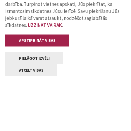
darbība. Turpinot vietnes apskati, Jūs piekrītat, ka
izmantosim sīkdatnes Jūsu ierīcē. Savu piekrišanu Jūs
jebkurā laikā varat atsaukt, nodzēšot saglabātās
sīkdatnes.
UZZINĀT VAIRĀK
.
APSTIPRINĀT VISAS
PIELĀGOT IZVĒLI
ATCELT VISAS
Kontakti