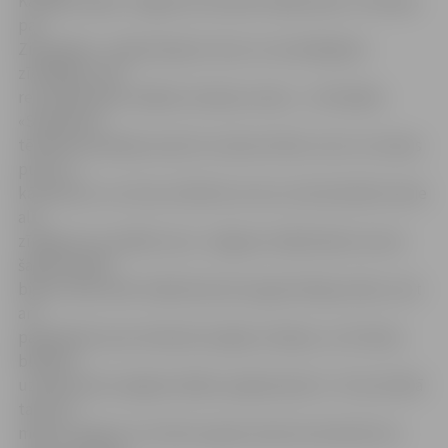
Kanādas dabai. Jelgavas komanda radīja darbu «Atmiņas
par
Ziemeļiem», tajā atainojot vienu no varenākajiem
zīdītājiem, kas
reiz apdzīvojis vairākas ziemeļu zemes – arī Kanādu.
«Skulptūrā
tēlnieki atveidoja nosacītu mamuta tēlu, kurš, no vienas
puses, ir
kā mamuts, no otras, kā klints ar alu, kurā atveidoti senie
alu
zīmējumi ar medību ainu. Jelgavas mākslinieku iecere
šajā festivālā
bija ne tikai radīt mākslinieciski augstvērtīgu darbu, bet
arī
paplašināt savas tehnisko iespēju robežas, no 15 ledus
blokiem
uztaisot pēc iespējas lielāku apaļskulptūru. Tā rezultātā
tapa 3,5
metrus augsta un 4 metrus gara mamuta skulptūra ar