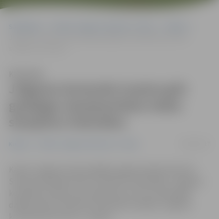
Sākumlapa
Portāla “Jelgavas Vēstnesis” arhīvs
Kultūra
Jelgavas komanda turpina gūt godalgas starptautiskos ledus
skulptūru festivālos
Klausīties
Jelgavas komanda turpina gūt
godalgas starptautiskos ledus
skulptūru festivālos
06/02/2017
Kultūra
Portāla “Jelgavas Vēstnesis” arhīvs
Kamēr Jelgavā notiek pēdējie sagatavošanās darbi 19.
Starptautiskajam ledus skulptūru festivālam, Jelgavas
komanda turpina savu pasaules tūri. Pēc veiksmīgas
dalības ledus skulptūru festivālos Kanādā, Jelgavas
komanda devusies uz Japānu.