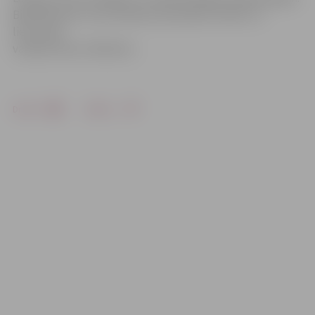
Biedrībai pat ir savs folkloras ansamblis «Rūta» un
lietuviešu
valodas klubs «Raktelis».
Drukāt
Dalīties