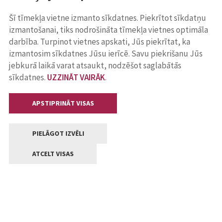
Šī tīmekļa vietne izmanto sīkdatnes. Piekrītot sīkdatņu
izmantošanai, tiks nodrošināta tīmekļa vietnes optimāla
darbība. Turpinot vietnes apskati, Jūs piekrītat, ka
izmantosim sīkdatnes Jūsu ierīcē. Savu piekrišanu Jūs
jebkurā laikā varat atsaukt, nodzēšot saglabātās
sīkdatnes.
UZZINĀT VAIRĀK
.
APSTIPRINĀT VISAS
PIELĀGOT IZVĒLI
ATCELT VISAS