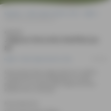
Sākumlapa
Portāla “Jelgavas Vēstnesis” arhīvs
Izglītība
Jelgavas lietuviešu biedrībai jau 80
Klausīties
Jelgavas lietuviešu biedrībai jau
80
01/08/2008
Izglītība
Portāla “Jelgavas Vēstnesis” arhīvs
Šodien Ģederta Eliasa Jelgavas Vēstures un mākslas
muzejā pulksten 15 savu 80 gadadienu ar svinīgu
pasākumu un uzrunām atzīmēs Jelgavas lietuviešu
biedrība «Vītis» un tās biedri.
Ritma Gaidamoviča