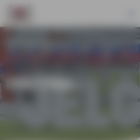
IZGLĪTĪBA