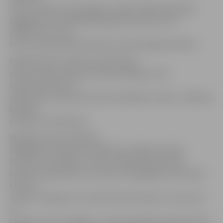
«Vītis». Plānots, ka jubilejas svinības atklās biedrības
ilggadējais priekšsēdētājs Aļģimants Burba, bet
pasākumu un visu
norisi muzejā vadīs biedrības locekle Regīna Detlava.
Pasākumā savu dalību apstiprinājusi
arī lietuviešu kopienas Latvijā vadītāja Jovita
Budzinauskiene un
pārstāvji no citām lietuviešu biedrībām Latvijā – Dobeles,
Bauskas,
Aknīstes un Valmieras.
Biedrības «Vītis» dibināta
1928.gadā A. Ratkeviča vadībā pie Jelgavas katoļu
baznīcas.
Tās mērķis ir vienot Jelgavas lietuviešus
kultūras biedrībā, lai uzturētu un saglabātu lietuviešu
kultūru,
valodu, tradīcijas; uzturēt kultūras sakarus ar Lietuvas
un
Latvijas valsts iestādēm un sabiedriskajām organizācijām.