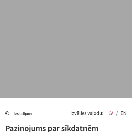
Izvēlies valodu:
LV
EN
Iestatījumi
Paziņojums par sīkdatnēm