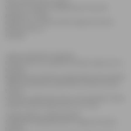
Šodien Ģederta Eliasa Jelgavas
Vēstures un mākslas muzejā pulksten 15 savu 80
gadadienu ar svinīgu
pasākumu un uzrunām atzīmēs Jelgavas lietuviešu
biedrība «Vītis» un
tās biedri.
Jelgavas Sabiedrības integrācijas
birojs informē, ka uz pasākumu ieradīsies lūgtie viesi un
biedrības
ilggadējie biedri. Biedrību lielajā jubilejā sveikt ieradīsies
Jelgavas pašvaldības izpilddirektors Gunārs Kurlovičs,
Lietuvas
vēstnieks Latvijā Antanas Vinkus, kā arī pārstāvji no Viļņas
mazākumtautību departamenta un citi viesi.
Svinīgo pasākumu Jelgavā organizē
Sabiedrības integrācijas birojs un Jelgavas lietuviešu
biedrība