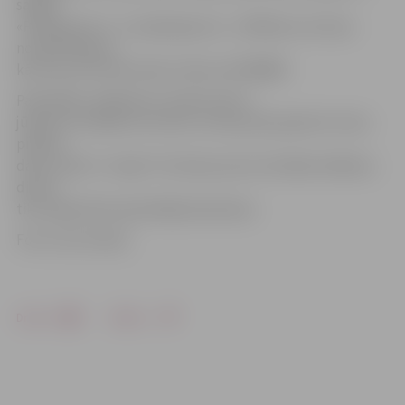
sadaļā
«Pakalpojumi», «E-pakalpojumi», «Vēlēšanu iecirkņa
noskaidrošana»,
kā arī pa CVK informatīvo tālruni 67049999.
Pašvaldību vēlēšanas Latvijā notiks 1.
jūnijā. Visi vēlēšanu iecirkņi, tostarp piecpadsmit mūsu
pilsētā,
darbu sāks 27. maijā. Trīs dienas pirms oficiālās vēlēšanu
dienas
tiks organizēta iepriekšēja balsošana.
Foto: Ivars Veiliņš
Drukāt
Dalīties