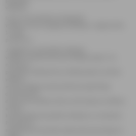
pašvaldību
vēlēšanās.
Izloze, kurā noskaidros, kā sagrupēt
vēlēšanu zīmes izsniegšanai vēlētājiem, Jelgavā notiks
13. maijā
pulksten 14.
Jāatgādina, ka pašvaldību vēlēšanās
vēlētāju uzskaitei tiek lietots Vēlētāju reģistrs. Tas
nozīmē, ka
pašvaldību vēlēšanās katrs vēlētājs iekļauts noteikta
vēlēšanu
iecirkņa vēlētāju sarakstā atbilstoši reģistrētajai
dzīvesvietai 90
dienas pirms vēlēšanu dienas. Iedzīvotāji savu vēlēšanu
iecirkni,
kurā būs jābalso pašvaldību vēlēšanās, var noskaidrot
Pilsonības un
migrācijas lietu pārvaldes mājas lapā www.pmlp.gov.lv,