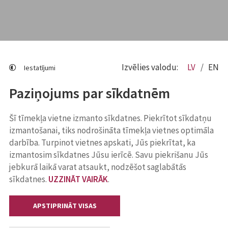
Izvēlies valodu:
LV
EN
Iestatījumi
Paziņojums par sīkdatnēm
Šī tīmekļa vietne izmanto sīkdatnes. Piekrītot sīkdatņu
izmantošanai, tiks nodrošināta tīmekļa vietnes optimāla
darbība. Turpinot vietnes apskati, Jūs piekrītat, ka
izmantosim sīkdatnes Jūsu ierīcē. Savu piekrišanu Jūs
jebkurā laikā varat atsaukt, nodzēšot saglabātās
sīkdatnes.
UZZINĀT VAIRĀK
.
APSTIPRINĀT VISAS