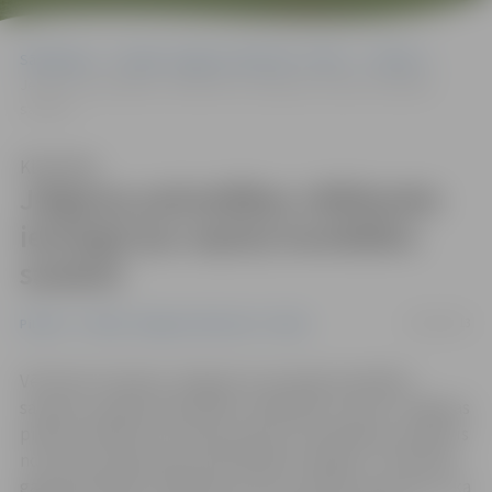
Sākumlapa
Portāla “Jelgavas Vēstnesis” arhīvs
Pilsētā
Jelgavas pašvaldības vēlēšanām iesniegti jau septiņi kandidātu
saraksti
Klausīties
Jelgavas pašvaldības vēlēšanām
iesniegti jau septiņi kandidātu
saraksti
16/04/2013
Pilsētā
Portāla “Jelgavas Vēstnesis” arhīvs
Vēl tikai trīs dienas Jelgavā var iesniegt kandidātu
sarakstus dalībai pašvaldību vēlēšanās. Līdz šim Jelgavas
pilsētas Vēlēšanu komisija saņēmusi kandidātu sarakstus
no kopumā septiņiem politiskajiem spēkiem. Tā kā 2013.
gada pašvaldību vēlēšanās vairs nav spēkā nosacījums, ka