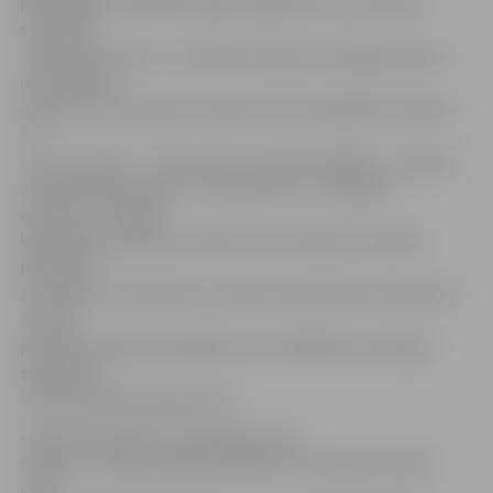
pašvaldības vēlēšanās apliecināja Zaļo un zemnieku
savienība,
«Saskaņas centrs» un LSDSP. Otrajā un trešajā sarakstu
iesniegšanas
dienā, 15. un 16. aprīlī, saņemti četri kandidātu saraksti –
no
««Visu Latvijai» – Tēvzemei un brīvībai/LNNK», «Latvijas
atdzimšanas partijas», «Vienotības» un «Reģionu
alianses». Iesniegt
kandidātu sarakstus varēs vēl ceturtdien, 18. aprīlī,
piektdien,
19. aprīlī, un pirmdien, 22. aprīlī, kad sarakstus pieņems
no tiem
politisko spēku pārstāvjiem, kuri Vēlēšanu komisijas
telpās būs
ieradušies līdz pulksten 18.
«Kopumā sarakstu iesniegšana norit
mierīgi – partiju pārstāvji Vēlēšanu komisijai iesniedz
visus