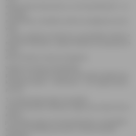
nepieciešamos dokumentus, un tie tiek pārbaudīti – vai
nav kādas
neatbilstības,» kandidātu sarakstu iesniegšanas procesu
vērtē
J.Dēvics, piebilstot, ka lēmumu, vai kandidātu saraksts ir
reģistrēts vēlēšanām, Jelgavas Vēlēšanu komisija pieņem
vienas
dienas laikā pēc saraksta iesniegšanas.
Vēlēšanu komisijas priekšsēdētājs
piebilst, ka saskaņā ar pieejamo informāciju pašlaik viens
kandidātu saraksts – «Alternatīve» – vēl ir sagatavošanas
procesā.
Tas, kādi politiskie spēki un kandidāti
startēs pašvaldību vēlēšanās Jelgavā, būs zināms līdz 29.
aprīlim,
jo attiecīgos reģistros vēl tiek pārbaudīts, vai kandidātu
sarakstos minētajām personām ir tiesības kandidēt