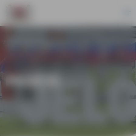
PILSĒTĀ