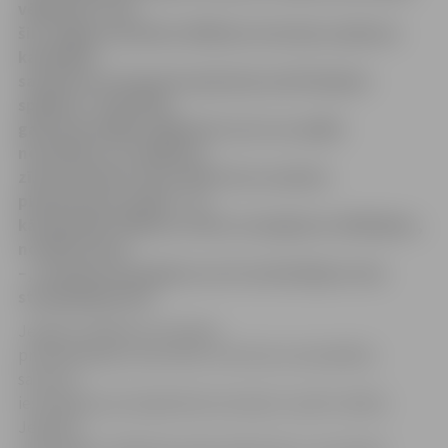
vēlēšanās. Līdz
šim Jelgavas pilsētas Vēlēšanu komisija saņēmusi
kandidātu
sarakstus no kopumā septiņiem politiskajiem
spēkiem. Tā kā 2013.
gada pašvaldību vēlēšanās vairs nav spēkā
nosacījums, ka vēlēšanu
zīmes iecirkņos tiks sakārtotas sarakstu
pieņemšanas secībā – to,
kā sagrupēt vēlēšanu zīmes izsniegšanai vēlētājiem,
noteiks izlozē
–, sarakstu iesniegšana norit nesteidzīgi un bez
starpgadījumiem.
Jelgavas Vēlēšanu komisijas
priekšsēdētājs Jānis Dēvics informē, ka kandidātu
sarakstu
iesniegšanas pirmajā dienā, kas bija 12. aprīlī, dalību
Jelgavas