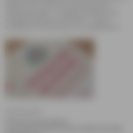
vēlēšanu zīmes iecirkņos tiks sakārtotas sarakstu
pieņemšanas secībā – to, kā sagrupēt vēlēšanu zīmes
izsniegšanai vēlētājiem, noteiks izlozē –, sarakstu
iesniegšana norit nesteidzīgi un bez starpgadījumiem.
Sintija Čepanone
Vēl tikai trīs dienas Jelgavā
var iesniegt kandidātu sarakstus dalībai pašvaldību