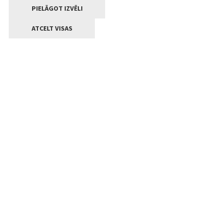
PIELĀGOT IZVĒLI
ATCELT VISAS
Kontakti
Jelgavas valstpilsētas pašvaldība
Lielā iela 11, Jelgava, LV-3001
+371 63005522
pasts@jelgava.lv
Klientu apkalpošana