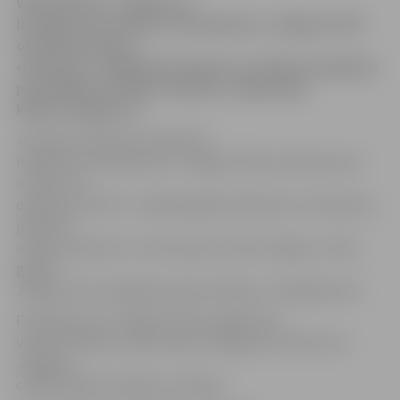
Vēl tikai līdz 1. maijam var
iesniegt savus darbus fotokonkursa «Jelgavai 750»
otrajam posmam
«Pavasaris».
Dalībnieka anketa un nolikums pieejams
pašvaldības iestādes «Kultūra» mājas lapā
kultura.jelgava.lv.
«Kultūra» informē, ka šobrīd ir
noslēdzies fotokonkursa «Jelgavai 750» pirmais posms
«Ziema» un
organizatori līdz 1. maijam gaida pieteikumus «Pavasara»
posmam.
«Ārā viss plaukst un mostas pēc ziemas miega, un tiek
gaidīti
Jelgavas foto košajās pavasara krāsās,» tā organizatori.
Fotokonkursā «Jelgavai 750» augstāk tiks
vērtētas bildes, kurās atainoti Jelgavas notikumi un
Jelgavas
cilvēki ikdienā, darbā un svētkos.