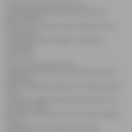
Fotokonkurss norisinās četros posmos
visa jubilejas gada garumā. Pēc katra posma tiks
apbalvoti labāko
darbu autori un izveidota izstāde Jelgavas kultūras
namā. Konkursā
var piedalīties ikviens fotogrāfs – neatkarīgi no
profesionālās
sagatavotības.
Konkursa darbi tiks izmantoti arī
ceļojošajai fotoizstādei, kas tiks eksponēta Jelgavas
sadraudzības
pilsētās. Pagājušā gada Jelgavas foto izstāde jau guvusi
augstu
novērtējumu Magadanā, Belostokā, Ruelmalmezonā,
Nova-Odesā. Līdzīgi
fotokonkursi tiek organizēti arī sadraudzības pilsētās,
līdz ar to
arī jelgavniekiem būs iespēja iepazīt pilsētas,