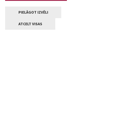
PIELĀGOT IZVĒLI
ATCELT VISAS
Kontakti
Jelgavas valstpilsētas pašvaldība
Lielā iela 11, Jelgava, LV-3001
+371 63005522
pasts@jelgava.lv