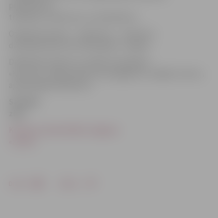
pilsētniekus,
tradīcijas, notikumus un arhitektūru.
Otrajam posmam – «Pavasaris» – konkursa
darbi jāiesniedz līdz 2015. gada 1. maijam.
Dalībnieka anketa un nolikums pieejams
«Kultūras» mājas lapā kultura.jelgava.lv, sadaļā «Uzzini»,
apakšsadaļā «Nolikumi».
Saistītā
ziņa
Kultūras namā atklāta Jelgavas
«ziema»
Drukāt
Dalīties