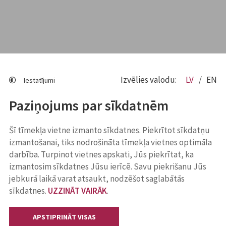
Izvēlies valodu:
LV
EN
Iestatījumi
Paziņojums par sīkdatnēm
Šī tīmekļa vietne izmanto sīkdatnes. Piekrītot sīkdatņu
izmantošanai, tiks nodrošināta tīmekļa vietnes optimāla
darbība. Turpinot vietnes apskati, Jūs piekrītat, ka
izmantosim sīkdatnes Jūsu ierīcē. Savu piekrišanu Jūs
jebkurā laikā varat atsaukt, nodzēšot saglabātās
sīkdatnes.
UZZINĀT VAIRĀK
.
APSTIPRINĀT VISAS