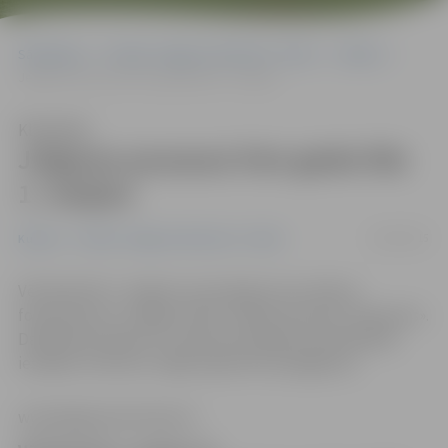
Sākumlapa
Portāla “Jelgavas Vēstnesis” arhīvs
Kultūra
Jelgavas pavasara foto gaida līdz 1. maijam
Klausīties
Jelgavas pavasara foto gaida līdz
1. maijam
20/04/2015
Kultūra
Portāla “Jelgavas Vēstnesis” arhīvs
Vēl tikai līdz 1. maijam var iesniegt savus darbus
fotokonkursa «Jelgavai 750» otrajam posmam «Pavasaris».
Dalībnieka anketa un nolikums pieejams pašvaldības
iestādes «Kultūra» mājas lapā kultura.jelgava.lv.
www.jelgavasvestnesis.lv