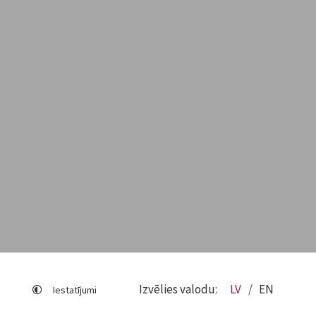
Izvēlies valodu:
LV
EN
Iestatījumi