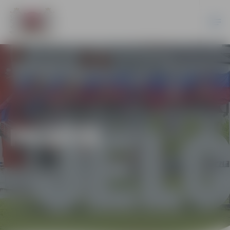
PILSĒTĀ