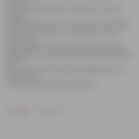
ekipāžas un
var veikt tās pašas darbības un pārbaudes – apturēt
vadītājus,
strādāt ar alkohola testiem, rokas radariem. Būtiskākās
priekšrocības, salīdzinot ar automašīnām, ir tās, ka
motocikliem ir
iespēja vieglāk un ātrāk pārvietoties pilsētā, tāpēc arī
pārkāpējiem var izsekot operatīvāk. Tāpat motopolicistu
darbs ir
ļoti nozīmīgs cīņā ar motociklistu pārkāpējiem, kurus
autoekipāžām
ne vienmēr izdodas saukt pie atbildības.
Drukāt
Dalīties