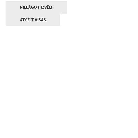
PIELĀGOT IZVĒLI
ATCELT VISAS
Kontakti
Jelgavas valstpilsētas pašvaldība
Lielā iela 11, Jelgava, LV-3001
+371 63005522
pasts@jelgava.lv
Klientu apkalpošana