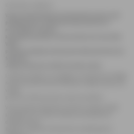
Ilze Knusle-Jankevica
Valsts policijā sākusies motopolicijas sezona, kad
pārkāpumiem uz ielām līdzi sekos policisti uz
motocikliem. Pavisam
kopā Valsts policijai ir 38 motocikli, bet, kā norāda
Valsts
policijas Zemgales policijas pārvaldes pārstāve Ieva
Sietniece,
Jelgavas policistu rīcībā tie netiks nodoti.
I.Sietniece skaidro, ka, iespējams, motopolicisti no Rīgas
reizēm iesaistīšoties patrulēšanā pa Jelgavas ielām, bet
vietējo
policistu rīcībā motociklus nodot nav plānots.
Valsts policijas Sabiedrisko attiecību nodaļas vecākā
speciāliste Lita Juberte norāda, ka motopolicistu
darbības sezona
ilgs līdz 1. oktobrim. Motopolicisti strādā tāpat kā