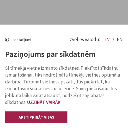
Izvēlies valodu:
LV
EN
Iestatījumi
Paziņojums par sīkdatnēm
Šī tīmekļa vietne izmanto sīkdatnes. Piekrītot sīkdatņu
izmantošanai, tiks nodrošināta tīmekļa vietnes optimāla
darbība. Turpinot vietnes apskati, Jūs piekrītat, ka
izmantosim sīkdatnes Jūsu ierīcē. Savu piekrišanu Jūs
jebkurā laikā varat atsaukt, nodzēšot saglabātās
sīkdatnes.
UZZINĀT VAIRĀK
.
APSTIPRINĀT VISAS