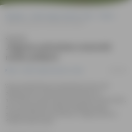
Sākumlapa
Portāla “Jelgavas Vēstnesis” arhīvs
Pilsētā
Jelgavas policistiem motocikli netiks piešķirti
Klausīties
Jelgavas policistiem motocikli
netiks piešķirti
25/04/2012
Pilsētā
Portāla “Jelgavas Vēstnesis” arhīvs
Valsts policijā sākusies motopolicijas sezona, kad
pārkāpumiem uz ielām līdzi sekos policisti uz
motocikliem. Pavisam kopā Valsts policijai ir 38 motocikli,
bet, kā norāda Valsts policijas Zemgales policijas
pārvaldes pārstāve Ieva Sietniece, Jelgavas policistu
rīcībā tie netiks nodoti.