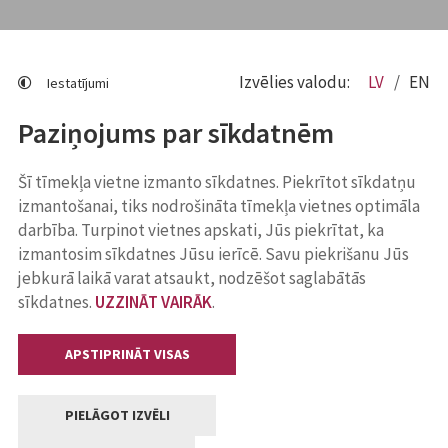
Izvēlies valodu:
LV
EN
Iestatījumi
Paziņojums par sīkdatnēm
Šī tīmekļa vietne izmanto sīkdatnes. Piekrītot sīkdatņu
izmantošanai, tiks nodrošināta tīmekļa vietnes optimāla
darbība. Turpinot vietnes apskati, Jūs piekrītat, ka
izmantosim sīkdatnes Jūsu ierīcē. Savu piekrišanu Jūs
jebkurā laikā varat atsaukt, nodzēšot saglabātās
sīkdatnes.
UZZINĀT VAIRĀK
.
APSTIPRINĀT VISAS
PIELĀGOT IZVĒLI