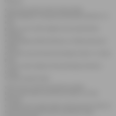
O.Āboliņš.
Konkursam iesūtītos darbus žūrija vērtēja
sešās kategorijās. Starp grupā veidotajiem darbiem 5.–8.
klašu
grupā 2. vietu izcīnīja Jelgavas Centra pamatskolas
audzēkņu
Amandas Egles, Beātes Bondares un Sofijas Kolčanovas
radītais
darbs. Bet starp individuāli veidotajiem video 9.–12. klašu
grupā
2. vietu izcīnīja Jelgavas Valsts ģimnāzijas skolnieces
Emīlijas
Ozoliņas veidotais video.
VUGD uzsver, ka konkursa galvenais mērķis
bija veicināt skolēnu izpratni par drošību un rīcību
bīstamās
situācijās, kā arī sniegt iespēju radoši izpausties video vai
literāra darba (dzeja vai proza, piemēram, eseja,