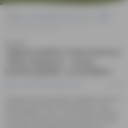
Sākumlapa
Portāla “Jelgavas Vēstnesis” arhīvs
Izglītība
Jelgavas skolēni ir starp konkursa «Dūmu detektors – manas
dzīvības glābējs!» uzvarētājiem
Klausīties
Jelgavas skolēni ir starp konkursa
«Dūmu detektors – manas
dzīvības glābējs!» uzvarētājiem
15/11/2019
Izglītība
Portāla “Jelgavas Vēstnesis” arhīvs
Noslēdzies Valsts ugunsdzēsības un glābšanas dienesta
(VUGD) rīkotais konkurss «Dūmu detektors – mans
dzīvības glābējs!», kurā 5.–12. klašu skolēni tika aicināti
iesūtīt savu redzējumu par dūmu detektoru nozīmību
katrā mājoklī. Starp apbalvotajiem darbiem ir arī