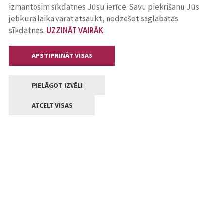
izmantosim sīkdatnes Jūsu ierīcē. Savu piekrišanu Jūs
jebkurā laikā varat atsaukt, nodzēšot saglabātās
sīkdatnes.
UZZINĀT VAIRĀK
.
APSTIPRINĀT VISAS
PIELĀGOT IZVĒLI
ATCELT VISAS
Kontakti
Jelgavas valstpilsētas pašvaldība