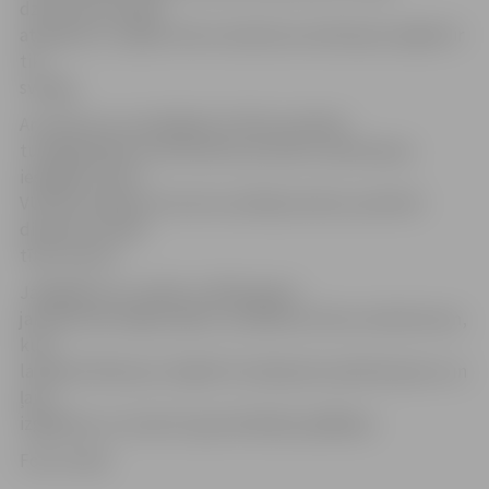
dziesma) formātā,
atainojot to, kāpēc dūmu detektora ierīkošana mājoklī ir
tik
svarīga.
Ar konkursa uzvarētājiem VUGD sazināties
tuvākajā laikā, lai informētu par balvu saņemšanas
iespējām. Kā arī
VUGD iecerējis drīzumā uzvarētāju darbus publicēt
dienesta sociālo
tīklu kontos.
Jāatgādina, ka, sākot ar 2020. gada 1.
janvāri katrā mājā ir jābūt uzstādītam dūmu detektoram,
kurš
laicīgi brīdinās par mājoklī izveidojušos piedūmojumu un
ļaus
izglābties un izsaukt ugunsdzēsējus glābējus.
Foto: VUGD