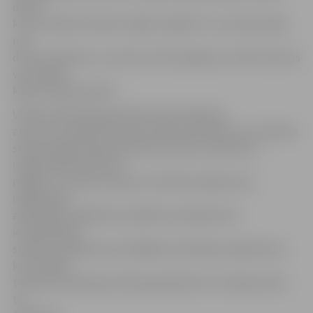
darbi,
kuros attēloti iemesli, kāpēc mājoklī ir vai, tieši pretēji,
nav
dūmu detektors, uzsverot tā nozīmīgumu mirklī, kad tas
var maksāt
kāda cilvēka dzīvību.
VUGD priekšnieks ģenerālis Oskars Āboliņš
atzīst, ka ir gandarīts par jauniešu aktivitāti un arī darbos
skaidrotajiem argumentiem par dūmu detektoru
nepieciešamību katrā
mājoklī. «Ir prieks redzēt, ka VUGD amatpersonu
izglītojošās
aktivitātes izglītības iestādēs nenoliedzami ir
ietekmējušas
skolēnu zināšanas par dažādiem drošības jautājumiem,
kuras tālāk
tiek pārrunātas gan skolā, gan ģimenē un draugu lokā,»
tā