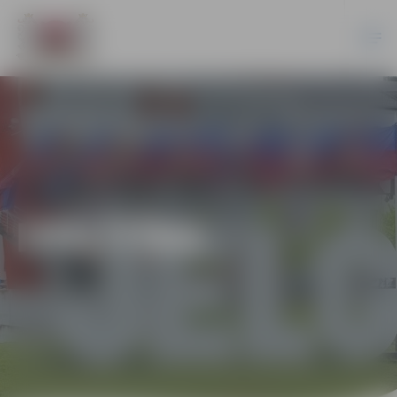
IZGLĪTĪBA