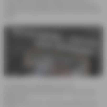
Jelgavas Valsts ģimnāzijas audzēknes radītais video un
Jelgavas Centra pamatskolas skolēnu rakstītais literārais
darbs.
VUGD pārstāve Sandra Vējiņa informē, ka
kopumā konkursā «Dūmu detektors – manas dzīvības
glābējs!» tika
iesniegti astoņi video un vairāk nekā 50 dažādi literārie