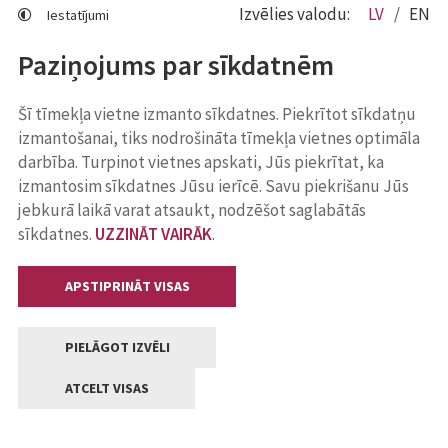
Izvēlies valodu:
LV
EN
Iestatījumi
Paziņojums par sīkdatnēm
Šī tīmekļa vietne izmanto sīkdatnes. Piekrītot sīkdatņu
izmantošanai, tiks nodrošināta tīmekļa vietnes optimāla
darbība. Turpinot vietnes apskati, Jūs piekrītat, ka
izmantosim sīkdatnes Jūsu ierīcē. Savu piekrišanu Jūs
jebkurā laikā varat atsaukt, nodzēšot saglabātās
sīkdatnes.
UZZINĀT VAIRĀK
.
APSTIPRINĀT VISAS
PIELĀGOT IZVĒLI
ATCELT VISAS