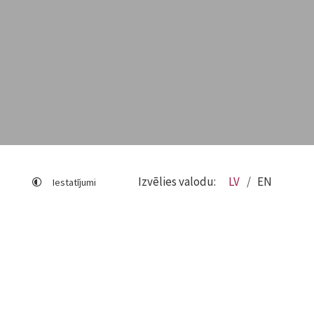
Izvēlies valodu:
LV
EN
Iestatījumi