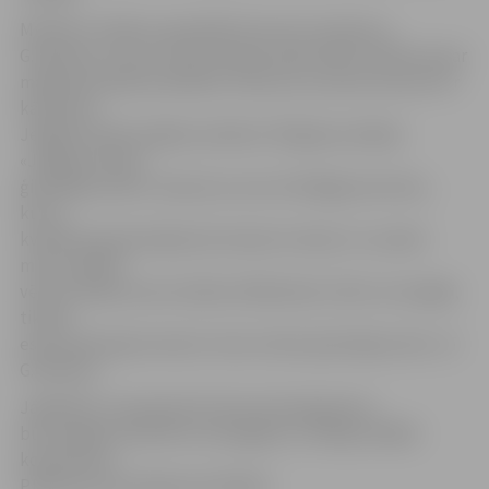
Mudinot cilvēkus apmeklēt koncertuzvedumu,
G.Pavilons uzsver, ka bezmaksas ieeja nebūt neliecina par
mākslinieciskās kvalitātes trūkumu, jo šoreiz koncerts ir
kā dāvana
Jelgavas iedzīvotājiem pilsētas 750 gadu jubilejā.
«Jelgavas Valsts
ģimnāzijas zāle ir slavena ar savu brīnišķīgo akustiku,
kuras
kvalitāti apstiprinājuši ļoti daudzi mūziķi. Un, kamēr
mūsu pilsētā
vēl nav tādas koncertzāles kā Rēzeknē, Cēsīs vai Liepājā,
tikmēr
esam pateicīgi izmantot mūsu Valsts ģimnāzijas zāli,» tā
G.Pavilons.
Jāpiebilst, ka pavasarī šo koncertprogrammu
būs iespēja novērtēt arī Zemgales un Sēlijas dižākā
komponista
P.Barisona dzimtajā pusē Sēlpilī.