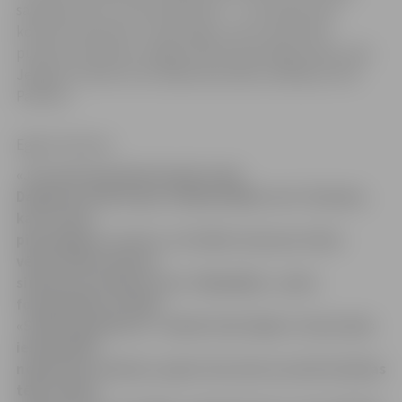
sapņojot par to, kas vēl tikai būs…» tā, stāstot par
koncertuzvedumu «Staburags», kas 5. decembrī
pulksten 18 notiks Jelgavas Valsts ģimnāzijas zālē, saka
Jelgavas Svētku kora mākslinieciskais vadītājs Guntis
Pavilons.
Egija Grošteine
«Jau aprit piecdesmit gadi, kopš
Daugavas Staburags raudāja pēdējo reizi. Paaudze,
kas to vēl ir
pieredzējusi, noveco, un šodien ziņas par mūsu
vēsturiskās atmiņas
simbolu atrodamas vien «Vikipēdijā», senās
fotogrāfijās un Valda
«Staburaga bērnos». Varbūt tieši tāpēc ir īstais laiks
ieskandināt
nogrimušo simbolu, ļaujot tam mūs uzrunāt mūzikas
tēlu valodā,