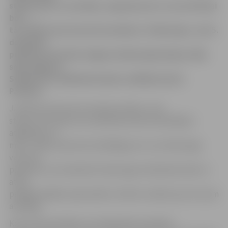
stāstot par to, kas bijis, sapņojot par to, kas vēl tikai
būs…»
tā, stāstot par koncertuzvedumu «Staburags», kas 5.
decembrī
pulksten 18 notiks Jelgavas Valsts ģimnāzijas zālē,
saka Jelgavas
Svētku kora mākslinieciskais vadītājs Guntis
Pavilons.
Jautāts par koncertuzveduma sižetu, viņš
stāsta, ka mūziķi caur priekšnesumiem skatītājiem
atgādinās, ka
mēs, cilvēki, paši esam atbildīgi par to, ka Staburaga
vairs nav,
piebilstot, ka simboliski Staburags mūsdienās atkal un
atkal
parādās dažādu apdraudētu vērtību veidolā, par ko esam
atbildīgi.
Koncertā nozīmīga ir arī mīlestības tematika,