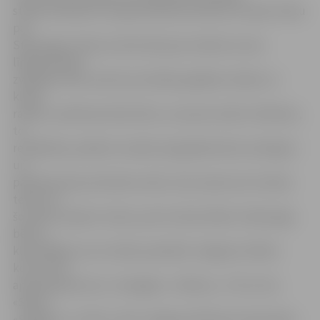
stāsta G.Pavilons. Latvijas folkloras krātuvē ir daudz teiku
par
Staburagu. Viena no tām vēsta par meiteni, kuras
līgavainis bijis
zvejnieks. Reiz, kad viņa, kā allaž, gaidījusi mīļoto uz
klinšu
radzes, sacēlusies liela vētra, un puisis noslīcis. Meitene,
to
redzēdama, palikusi raudam augstajā krastā, sastingusi
un
pārvērtusies par akmens radzi, taču asaras nav rimušas
tecēt. Arī
šo stāstu kopā ar citiem, par ko vēsta Valda «Staburaga
bērni»,
klausītājiem caur mūziku pastāstīs Jelgavas Svētku
koris, kurā
apvienojušies koru «Zemgale», «Mītava», «Tik un tā»,
«Skali»,
«Sidrabe» un «Riti», kā arī Jelgavas Mūzikas vidusskolas