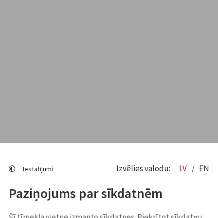
Izvēlies valodu:
LV
EN
Iestatījumi
Paziņojums par sīkdatnēm
Šī tīmekļa vietne izmanto sīkdatnes. Piekrītot sīkdatņu