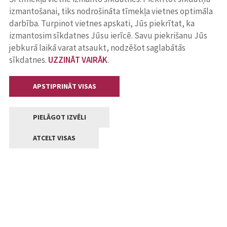
izmantošanai, tiks nodrošināta tīmekļa vietnes optimāla
darbība. Turpinot vietnes apskati, Jūs piekrītat, ka
izmantosim sīkdatnes Jūsu ierīcē. Savu piekrišanu Jūs
jebkurā laikā varat atsaukt, nodzēšot saglabātās
sīkdatnes.
UZZINĀT VAIRĀK
.
APSTIPRINĀT VISAS
PIELĀGOT IZVĒLI
ATCELT VISAS