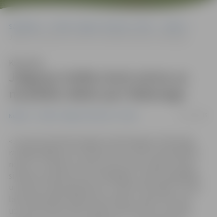
Sākumlapa
Portāla “Jelgavas Vēstnesis” arhīvs
Kultūra
Jelgavas Svētku koris aicina uz muzikālu stāstu par Staburagu
Klausīties
Jelgavas Svētku koris aicina uz
muzikālu stāstu par Staburagu
03/12/2015
Kultūra
Portāla “Jelgavas Vēstnesis” arhīvs
«Jau aprit piecdesmit gadi, kopš Daugavas Staburags
raudāja pēdējo reizi. Paaudze, kas to vēl ir pieredzējusi,
noveco, un šodien ziņas par mūsu vēsturiskās atmiņas
simbolu atrodamas vien «Vikipēdijā», senās fotogrāfijās
un Valda «Staburaga bērnos». Varbūt tieši tāpēc ir īstais
laiks ieskandināt nogrimušo simbolu, ļaujot tam mūs
uzrunāt mūzikas tēlu valodā, stāstot par to, kas bijis,