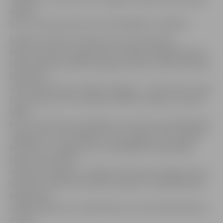
mācību
kora un Annas baznīcas kora dziedātāji un diriģenti.
Skanēs ne tikai kormūzika, bet arī solomūzika,
klaviermūzika un vijoļmūzika. Piedalīsies Baiba Renerte
(mecosoprāns), Mārtiņš Zvīgulis (tenors), Edīte Ziemele
(klavieres)
un Viktorija Žukova (vijole). Diriģenti – Jānis Zirnis un Ints
Teterovskis, kuri nav nejauši izvēlēti, bet gan izraudzīti
tādēļ,
ka ir izcili latviešu kordiriģenti, kuri katrs savā laikā bijuši
Jelgavas koru virsdiriģenti, kā arī spējuši atrast lielisku
kontaktu ar Jelgavas koru dziedātājiem iepriekšējā
koncertuzvedumā
«Mirdzi kā zvaigzne». Diriģēs arī šī koncerta idejas autors
G.Pavilons. Koncertuzveduma režisors ir Uģis Brikmanis.
Programmā
ir Pētera Barisona, Haralda Berino un Romualda Kalsona
mūzika.