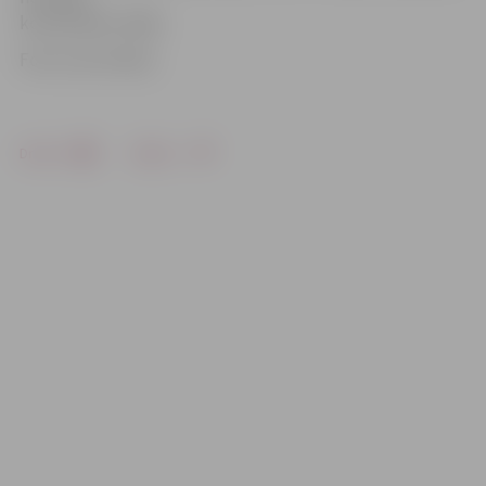
komentēšot vēlāk.
Foto: Ivars Veiliņš
Drukāt
Dalīties