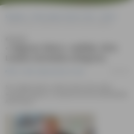
Sākumlapa
Portāla “Jelgavas Vēstnesis” arhīvs
Pilsētā
«Jelgavas ūdens» vadītājs Jānis Laizāns iesniedzis atlūgumu
Klausīties
«Jelgavas ūdens» vadītājs Jānis
Laizāns iesniedzis atlūgumu
18/02/2010
Pilsētā
Portāla “Jelgavas Vēstnesis” arhīvs
SIA «Jelgavas ūdens» valdes loceklis Jānis Laizāns
iesniedzis atlūgumu, to apstiprina domes priekšsēdētājs
Andris Rāviņš.