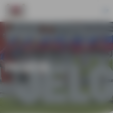
PILSĒTĀ