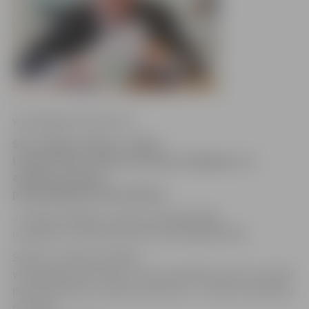
www.jelgavasvestnesis.lv
SIA «Jelgavas ūdens» valdes
loceklis Jānis Laizāns iesniedzis atlūgumu, to
apstiprina domes
priekšsēdētājs Andris Rāviņš.
J.Laizāna atlūgumu domes priekšsēdētājs
ir saņēmis un rīkosies likuma noteiktajā kārtībā.
Šobrīd J.Laizāns portālam
www.jelgavasvestnesis.lv no komentāriem par savu vēlmi
pārtraukt darbu uzņēmumā atturas – viņš savu aiziešanu
no darba