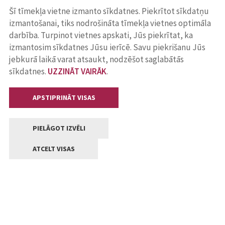
Šī tīmekļa vietne izmanto sīkdatnes. Piekrītot sīkdatņu
izmantošanai, tiks nodrošināta tīmekļa vietnes optimāla
darbība. Turpinot vietnes apskati, Jūs piekrītat, ka
izmantosim sīkdatnes Jūsu ierīcē. Savu piekrišanu Jūs
jebkurā laikā varat atsaukt, nodzēšot saglabātās
sīkdatnes.
UZZINĀT VAIRĀK
.
APSTIPRINĀT VISAS
PIELĀGOT IZVĒLI
ATCELT VISAS