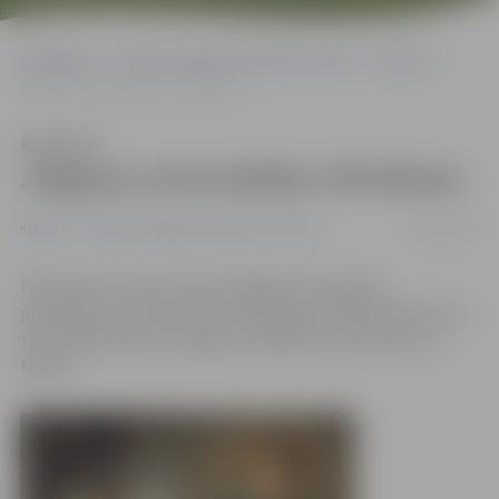
Sākumlapa
Portāla “Jelgavas Vēstnesis” arhīvs
Kultūra
Jelgavas universitātes 109 dienas
Klausīties
Jelgavas universitātes 109 dienas
06/04/2015
Kultūra
Portāla “Jelgavas Vēstnesis” arhīvs
Pārņemot Kurzemes un Zemgales hercogistes
pārvaldību, hercoga Pētera dibinātā «Academia Petrina»
tika pārdēvēta par Jelgavas akadēmiju (Academie zu
Mitau).