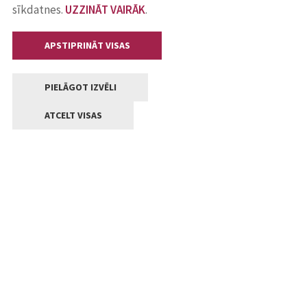
sīkdatnes.
UZZINĀT VAIRĀK
.
APSTIPRINĀT VISAS
PIELĀGOT IZVĒLI
ATCELT VISAS
Kontakti
Jelgavas valstpilsētas pašvaldība
Lielā iela 11, Jelgava, LV-3001