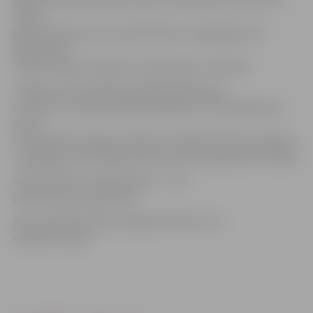
martā
galma apvērsuma rezultātā Pāvilu I nogalināja. Cars
Aleksandrs I
izdeva rīkojumu pārcelt universitāti uz Tērbatu.
Jelgavas universitāte pastāvēja 109 dienas,
un, kaut arī netika atvērta mācībām, tā uzskatāma par
pirmo
universitāti Latvijas teritorijā. «Academia Petrina» godam
nosargāja savas tiesības būt par pirmo augstskolu Latvijā.
Attēls: Pāvils I un Aleksandrs I – divi
pretstati savos lēmumos.
Avots: Ģederta Eliasa Jelgavas Vēstures un
mākslas muzejs