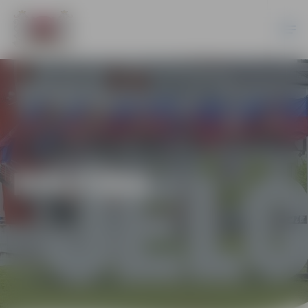
KULTŪRA