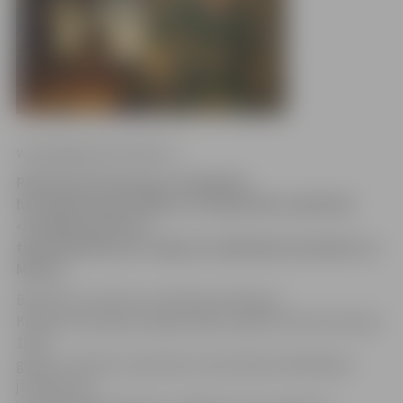
www.jelgavasvestnesis.lv
Pārņemot Kurzemes un Zemgales
hercogistes pārvaldību, hercoga Pētera dibinātā
«Academia Petrina»
tika pārdēvēta par Jelgavas akadēmiju (Academie zu
Mitau).
Baidoties no franču revolūcijas ietekmes,
Krievija ierobežoja iespējas iegūt izglītību Rietumeiropā.
1798.
gadā cars Pāvils I pievērsās universitātes dibināšanas
jautājumam