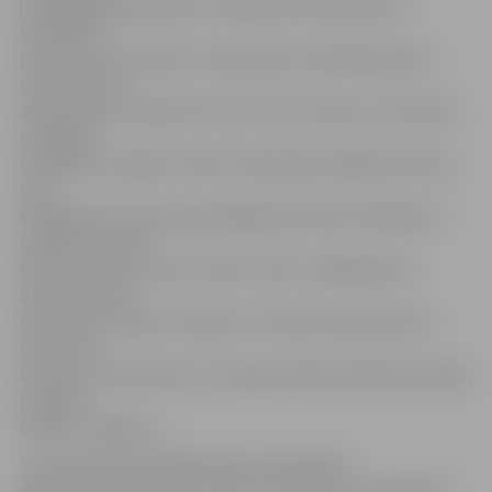
jauniegūtajās guberņās. Jelgavā sasauca guberņu
muižnieku
pilnvarotos. Vidzemes un Igaunijas muižnieki bija par
universitātes
atjaunošanu Tērbatā (Tartu), bet Kurzemes un Piltenes
muižnieki
iestājās par Jelgavu. Pāvils I sākotnēji izvēlējās Tērbatu,
taču
bijušajam Kurzemes ģenerālgubernatoram P.Pālenam
izdevās pierunāt
Pāvilu I mainīt savu jau izdoto ukazu. 1800. gada 25.
decembrī tika
izdots jauns Pāvila I rīkojums: «Vidzemei, Igaunijai un
Kurzemei
domāto universitāti, kuru bija paredzēts dibināt Tērbatā,
pavēlam
iekārtot Jelgavā…»
Universitātes atklāšana tika izziņota 1801.
gada 29. jūnijā par godu Pāvila I vārdadienai. Diemžēl 12.