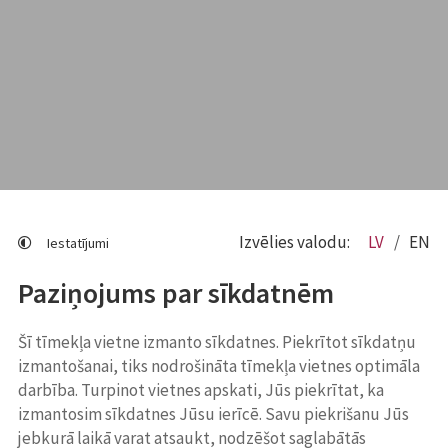
Izvēlies valodu:
LV
EN
Iestatījumi
Paziņojums par sīkdatnēm
Šī tīmekļa vietne izmanto sīkdatnes. Piekrītot sīkdatņu
izmantošanai, tiks nodrošināta tīmekļa vietnes optimāla
darbība. Turpinot vietnes apskati, Jūs piekrītat, ka
izmantosim sīkdatnes Jūsu ierīcē. Savu piekrišanu Jūs
jebkurā laikā varat atsaukt, nodzēšot saglabātās