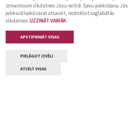
izmantosim sīkdatnes Jūsu ierīcē. Savu piekrišanu Jūs
jebkurā laikā varat atsaukt, nodzēšot saglabātās
sīkdatnes.
UZZINĀT VAIRĀK
.
APSTIPRINĀT VISAS
PIELĀGOT IZVĒLI
ATCELT VISAS
Kontakti