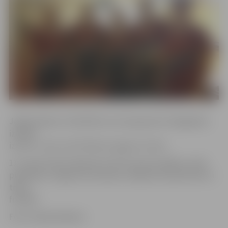
Jelgavniekam U.Dobriško vecuma grupā virs 60 gadiem
izdevās
izcīnīt 1. vietu, bet P.Pavlovs ieguva 4. vietu.
11. martā notiks nākamās LSVS 54. sporta spēles, kurās
piedalīsies Jelgavas komandas volejbolā, basketbolā un
telpu
futbolā.
Foto: Endijs Rožkalns