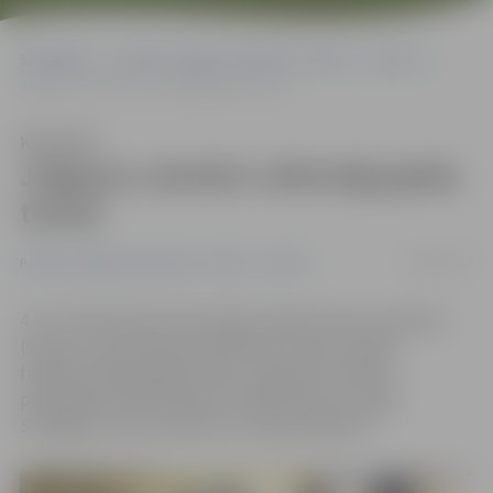
Sākumlapa
Portāla “Jelgavas Vēstnesis” arhīvs
Sports
Jelgavas veterāni veiksmīgi galda tenisā
Klausīties
Jelgavas veterāni veiksmīgi galda
tenisā
09/02/2017
Portāla “Jelgavas Vēstnesis” arhīvs
Sports
4. un 5. februārī Iecavā notika Latvijas Sporta veterānu
(senioru) savienības pašvaldību 54. sporta spēļu
finālsacensības galda tenisā. Jelgavas komandu
pārstāvēja Uldis Dobriško, Pāvels Pavlovs, Oļegs
Smišļajevs, Nauris Karelis un Endijs Rožkalns.