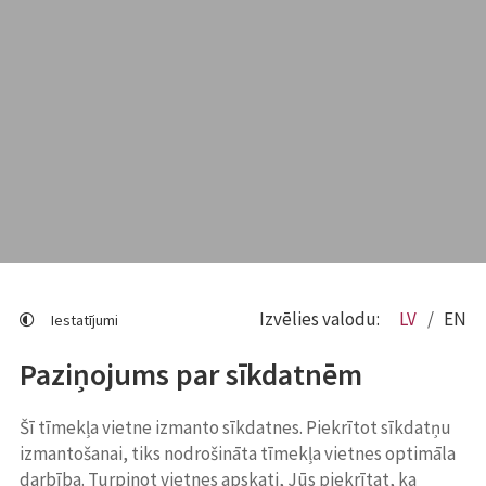
Izvēlies valodu:
LV
EN
Iestatījumi
Paziņojums par sīkdatnēm
Šī tīmekļa vietne izmanto sīkdatnes. Piekrītot sīkdatņu
izmantošanai, tiks nodrošināta tīmekļa vietnes optimāla
darbība. Turpinot vietnes apskati, Jūs piekrītat, ka