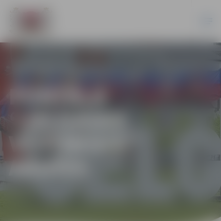
PORTĀLA
“JELGAVAS
VĒSTNESIS”
ARHĪVS