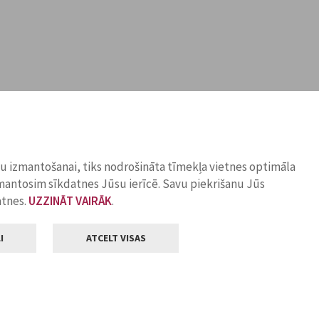
ņu izmantošanai, tiks nodrošināta tīmekļa vietnes optimāla
zmantosim sīkdatnes Jūsu ierīcē. Savu piekrišanu Jūs
atnes.
UZZINĀT VAIRĀK
.
I
ATCELT VISAS