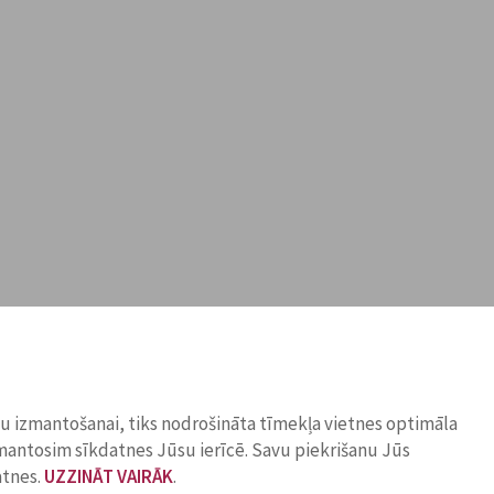
ņu izmantošanai, tiks nodrošināta tīmekļa vietnes optimāla
zmantosim sīkdatnes Jūsu ierīcē. Savu piekrišanu Jūs
atnes.
UZZINĀT VAIRĀK
.