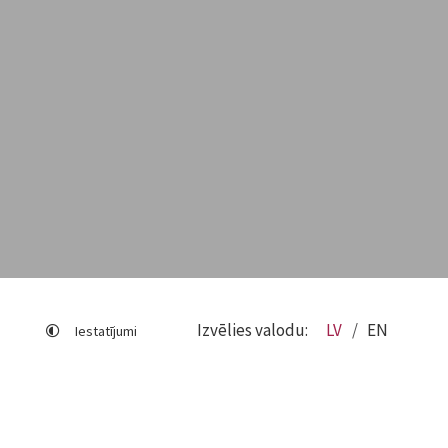
Izvēlies valodu:
LV
EN
Iestatījumi